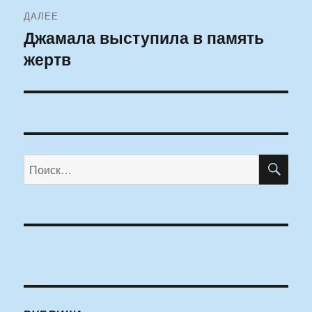
ДАЛЕЕ
Джамала выступила в память
Следующая
жертв
запись:
ПО
Искать: