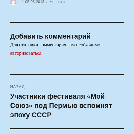
Автор
Опубликовано
Рубрики
05.06.2013
Новости
Добавить комментарий
Для отправки комментария вам необходимо
авторизоваться
.
Навигация
НАЗАД
по
Участники фестиваля «Мой
Предыдущая
Cоюз» под Пермью вспомнят
запись:
записям
эпоху СССР