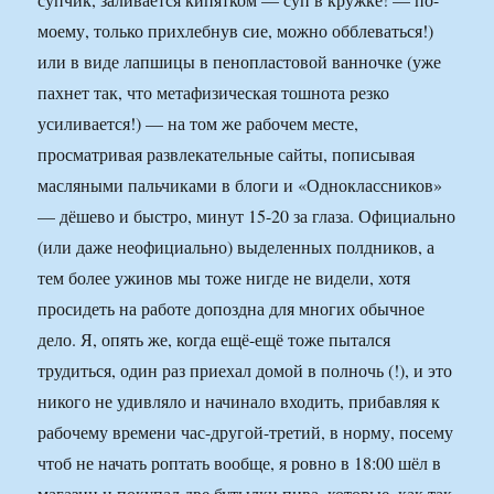
моему, только прихлебнув сие, можно обблеваться!)
или в виде лапшицы в пенопластовой ванночке (уже
пахнет так, что метафизическая тошнота резко
усиливается!) — на том же рабочем месте,
просматривая развлекательные сайты, пописывая
масляными пальчиками в блоги и «Одноклассников»
— дёшево и быстро, минут 15-20 за глаза. Официально
(или даже неофициально) выделенных полдников, а
тем более ужинов мы тоже нигде не видели, хотя
просидеть на работе допоздна для многих обычное
дело. Я, опять же, когда ещё-ещё тоже пытался
трудиться, один раз приехал домой в полночь (!), и это
никого не удивляло и начинало входить, прибавляя к
рабочему времени час-другой-третий, в норму, посему
чтоб не начать роптать вообще, я ровно в 18:00 шёл в
магазин и покупал две бутылки пива, которые, как так