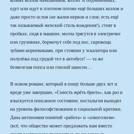
едут или идут в плотном потоке ещё больших козлов и
даже просто ослов (не жалея нервов и слов; есть ещё
так называемый женский стиль вождения!), стоят в
пробках, сидя в машине, молча трясутся в электричке
или грузовике, бормочут себе под нос, скрежеща
зубами-корневиками, при стоянии у эскалатора или
полулёжа под грудой тел в автобусе! — та же
безмозглая попса или гнилой шансон…
В новом романе, который я пишу больше двух лет и
вроде уже завершаю, «Снюсть жрёть брють», как раз и
взыскуется описанное состояние, ностальгия выходит
на уровень философствования и социальной критики.
Дана антиномия понятий «работа» и «алкоголизм»
(всё, что общество может предложить нам вместо
счастья истинного творчества), те же герои (в