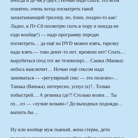
понятно, очень хотца посматреть такой
захватывающий триллер, но, блин, поздно-то как!
Ладно, в Пт-Сб посмотрю (хоть в пору и никуда не
езди вообще!) — надо программу передач
посмотреть… да ещё на DVD можно взять, тарелку
надо взять — токо денег-то нет, времени нет! Спать…
вырубиться (под тот же телевизор)… Сашка (Машка)
небось выключит… Ночью ещё сексом надо
заниматься — «регулярный секс — это полезно»…
Танька (Ванька), интересно, уснул (а)?.. Только
побыстрей… А резинка где?! Столько возни… Ты
ох…ел — «лучше возьми»! До выходных подожди…
выпить бы…
Ну или вообще муж пьяный, жена стерва, дети
голодные (зажравшиеся и вообще дебилы какие-то) и