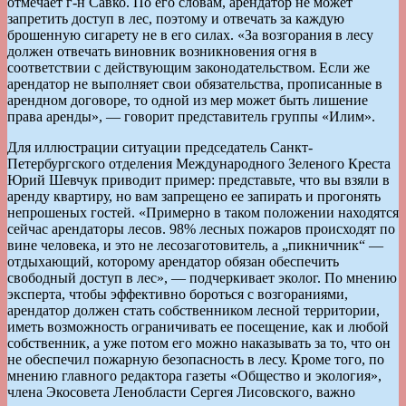
отмечает г-н Савко. По его словам, арендатор не может
запретить доступ в лес, поэтому и отвечать за каждую
брошенную сигарету не в его силах. «За возгорания в лесу
должен отвечать виновник возникновения огня в
соответствии с действующим законодательством. Если же
арендатор не выполняет свои обязательства, прописанные в
арендном договоре, то одной из мер может быть лишение
права аренды», — говорит представитель группы «Илим».
Для иллюстрации ситуации председатель Санкт-
Петербургского отделения Международного Зеленого Креста
Юрий Шевчук приводит пример: представьте, что вы взяли в
аренду квартиру, но вам запрещено ее запирать и прогонять
непрошеных гостей. «Примерно в таком положении находятся
сейчас арендаторы лесов. 98% лесных пожаров происходят по
вине человека, и это не лесозаготовитель, а „пикничник“ —
отдыхающий, которому арендатор обязан обеспечить
свободный доступ в лес», — подчеркивает эколог. По мнению
эксперта, чтобы эффективно бороться с возгораниями,
арендатор должен стать собственником лесной территории,
иметь возможность ограничивать ее посещение, как и любой
собственник, а уже потом его можно наказывать за то, что он
не обеспечил пожарную безопасность в лесу. Кроме того, по
мнению главного редактора газеты «Общество и экология»,
члена Экосовета Ленобласти Сергея Лисовского, важно