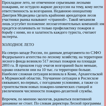
Прохладное лето, не отмеченное серьез­ными лесными
пожарами, не остудило жаркие дискуссии на тему, кому нести
ответственность за возгорания. Недавнюю инициативу
Дмитрия Медведева сделать крайними арендаторов лесов
участники рынка называют «странной». Такой механизм
лишь усугубит положение лесозаготовительных компаний: им
придется оплачивать не только профилактику пожаров и
борьбу с ними, но и халатность каждого туриста, считают
эксперты.
ХОЛОДНОЕ ЛЕТО
На северо-западе России, по данным департамента по СЗФО
Федерального агентства по лесному хозяйству, на территории
лесного фонда возникло 517 лесных пожаров на площади
2893 га. В прошлом году очагов возгораний было меньше,
однако охватили они на 10 тыс. га территории больше.
Наиболее сложная ситуа­ция возникла в Коми, Архангельской
и Мурманской областях. Улучшение ситуации в Рослесхозе
связывают, во-первых, с погодными условиями, а также со
строительством новых пожарно-химических станций и
увеличением численности пожарно-десантной службы.
Впрочем, по мнению экологов, радоваться позитивной
динамике не стоит. По словам директора Лесной программы