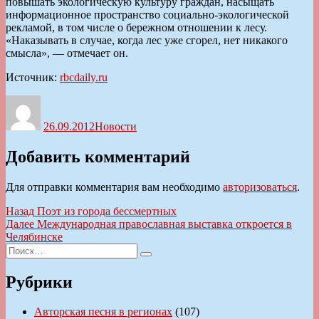
повышать экологическую культуру граждан, насыщать
информационное пространство социально-экологиче­ской
рекламой, в том числе о бережном отношении к лесу.
«Наказывать в случае, когда лес уже сгорел, нет никакого
смысла», — отмечает он.
Источник:
rbcdaily.ru
Автор
Опубликовано
Рубрики
26.09.2012
Новости
Добавить комментарий
Для отправки комментария вам необходимо
авторизоваться
.
Навигация
Предыдущая
Назад
Поэт из города бессмертных
запись:
Следующая
Далее
Международная православная выставка откроется в
по
запись:
Челябинске
записям
Искать:
Поиск
Рубрики
Авторская песня в регионах
(107)