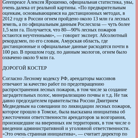
Greenpeace Алексея Ярошенко, официальная статистика, увы,
очень далека от реальной картины. «По предварительным
оценкам, основывающимся на дистанционных методах, в
2012 году в России огнем пройдено около 13 млн га лесных
земель, а по официальным данным Рослесхоза — чуть более
1,5 млн га. Получается, что 80—90% лесных пожаров
остаются неучтенными», — говорит эксперт. Абсолютный
рекордсмен, по его словам, Амурская область, где
дистанционные и официальные данные расходятся почти в
100 раз. В прошлом году, по данным экологов, огнем было
охвачено около 9 млн га.
ДОРОГОЙ КОСТЕР
Согласно Лесному кодексу РФ, арендаторы массивов
отвечают за качество работ по предотвращению
распространения лесных пожаров, в том числе за создание
заградительных полос, минерализацию почвы и т.д. Не так
давно председателем правительства России Дмитрием
Медведевым на совещании по ликвидации лесных пожаров,
которое прошло в Томске, была высказана инициатива об
ужесточении ответственности арендаторов за возгорания,
произошедшие на вверенных им территориях, в том числе о
введении административной и уголовной ответственности.
«Это очень странная инициатива», — считает директор по