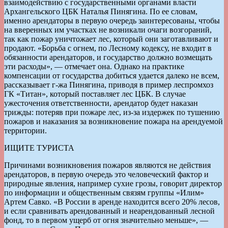
взаимодействию с государственными органами власти
Архангельского ЦБК Наталья Пинягина. По ее словам,
именно арендаторы в первую очередь заинтересованы, чтобы
на вверенных им участках не возникали очаги возгораний,
так как пожар уничтожает лес, который они заготавливают и
продают. «Борьба с огнем, по Лесному кодексу, не входит в
обязанности арендаторов, и государство должно возмещать
эти расходы», — отмечает она. Однако на практике
компенсации от государства добиться удается далеко не всем,
рассказывает г-жа Пинягина, приводя в пример леспромхоз
ГК «Титан», который поставляет лес ЦБК. В случае
ужесточения ответственности, арендатор будет наказан
трижды: потеряв при пожаре лес, из-за издержек по тушению
пожаров и наказания за возникновение пожара на арендуемой
территории.
ИЩИТЕ ТУРИСТА
Причинами возникновения пожаров являются не действия
арендаторов, в первую очередь это человеческий фактор и
природные явления, например сухие грозы, говорит директор
по информации и общественным связям группы «Илим»
Артем Савко. «В России в аренде находится всего 20% лесов,
и если сравнивать арендованный и неарендованный лесной
фонд, то в первом ущерб от огня значительно меньше», —