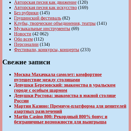
Авторская песня как движение
(120)
Авторская песня как искусство
(169)
Без рубрики
(145)
Грушинский фестиваль
(82)
Клубы, творческие объединения, театры
(141)
Музыкальные инструменты
(69)
Новости
(42 062)
Обо всем
(112)
Персоналии
(134)
Фестивали, конкурсы, концерты
(233)
Свежие записи
Москва Махачкала самолет: комфортное
путешествие между столицами
Девушки Березовский: знакомства в уральском
городе с особым шармом
Девушки Ростова: знакомства в южной столице
России
Мартин Казино: Премиум-платформа для ценителей
азартных развлечений
Martin Casino 800: Рекордный 800% бонус и
безграничные возможности для выигрыша