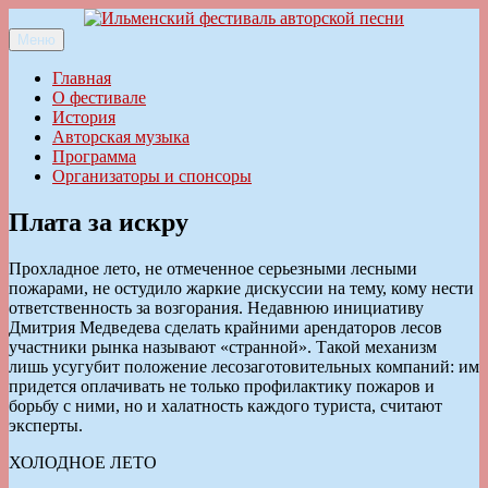
Перейти
к
Меню
Ильменский фестиваль авторской песни
содержимому
Главная
О фестивале
История
Авторская музыка
Программа
Организаторы и спонсоры
Плата за искру
Прохладное лето, не отмеченное серьез­ными лесными
пожарами, не остудило жаркие дискуссии на тему, кому нести
ответственность за возгорания. Недавнюю инициативу
Дмитрия Медведева сделать крайними арендаторов лесов
участники рынка называют «странной». Такой механизм
лишь усугубит положение лесозаготовительных компаний: им
придется оплачивать не только профилактику пожаров и
борьбу с ними, но и халатность каждого туриста, считают
эксперты.
ХОЛОДНОЕ ЛЕТО