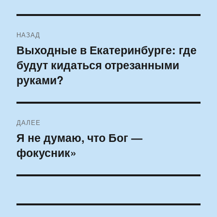
Навигация
НАЗАД
по
Выходные в Екатеринбурге: где
Предыдущая
будут кидаться отрезанными
запись:
записям
руками?
ДАЛЕЕ
Я не думаю, что Бог —
Следующая
фокусник»
запись: