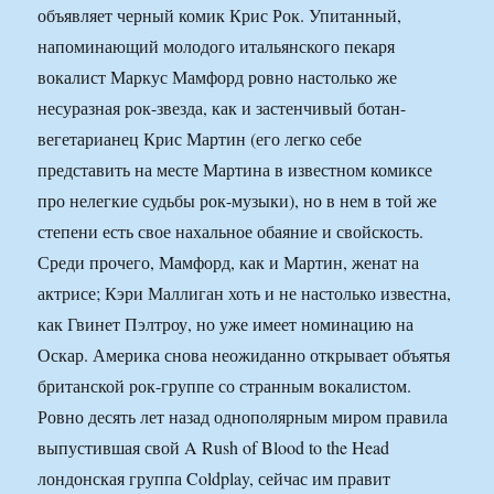
объявляет черный комик Крис Рок. Упитанный,
напоминающий молодого итальянского пекаря
вокалист Маркус Мамфорд ровно настолько же
несуразная рок-звезда, как и застенчивый ботан-
вегетарианец Крис Мартин (его легко себе
представить на месте Мартина в известном комиксе
про нелегкие судьбы рок-музыки), но в нем в той же
степени есть свое нахальное обаяние и свойскость.
Среди прочего, Мамфорд, как и Мартин, женат на
актрисе; Кэри Маллиган хоть и не настолько известна,
как Гвинет Пэлтроу, но уже имеет номинацию на
Оскар. Америка снова неожиданно открывает объятья
британской рок-группе со странным вокалистом.
Ровно десять лет назад однополярным миром правила
выпустившая свой A Rush of Blood to the Head
лондонская группа Coldplay, сейчас им правит