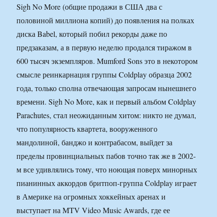
Sigh No More (общие продажи в США два с
половиной миллиона копий) до появления на полках
диска Babel, который побил рекорды даже по
предзаказам, а в первую неделю продался тиражом в
600 тысяч экземпляров. Mumford Sons это в некотором
смысле реинкарнация группы Coldplay образца 2002
года, только сполна отвечающая запросам нынешнего
времени. Sigh No More, как и первый альбом Coldplay
Parachutes, стал неожиданным хитом: никто не думал,
что популярность квартета, вооруженного
мандолиной, банджо и контрабасом, выйдет за
пределы провинциальных пабов точно так же в 2002-
м все удивлялись тому, что ноющая поверх минорных
пианинных аккордов бритпоп-группа Coldplay играет
в Америке на огромных хоккейных аренах и
выступает на MTV Video Music Awards, где ее