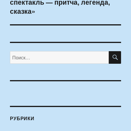
спектакль — притча, легенда,
запись:
сказка»
ПО
Искать:
РУБРИКИ