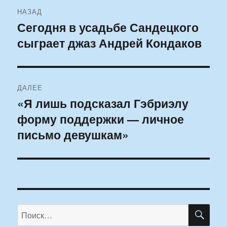
Навигация
НАЗАД
по
Сегодня в усадьбе Сандецкого
Предыдущая
сыграет джаз Андрей Кондаков
запись:
записям
ДАЛЕЕ
«Я лишь подсказал Гэбриэлу
Следующая
форму поддержки — личное
запись:
письмо девушкам»
ПО
Искать: