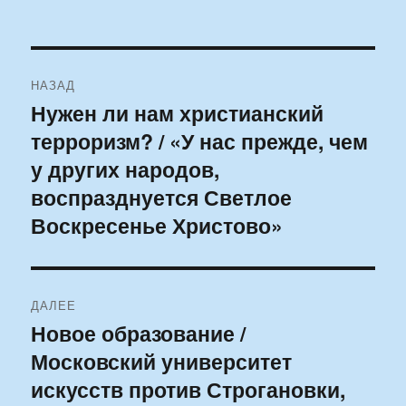
Навигация
НАЗАД
по
Нужен ли нам христианский
Предыдущая
терроризм? / «У нас прежде, чем
запись:
записям
у других народов,
воспразднуется Светлое
Воскресенье Христово»
ДАЛЕЕ
Новое образование /
Следующая
Московский университет
запись:
искусств против Строгановки,