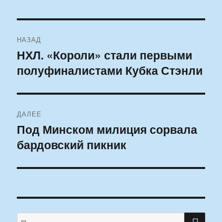
Навигация
НАЗАД
по
НХЛ. «Короли» стали первыми
Предыдущая
полуфиналистами Кубка Стэнли
запись:
записям
ДАЛЕЕ
Под Минском милиция сорвала
Следующая
бардовский пикник
запись:
ПО
Искать: