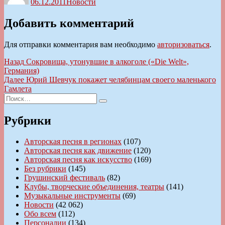
06.12.2011
Новости
Добавить комментарий
Для отправки комментария вам необходимо
авторизоваться
.
Навигация
Предыдущая
Назад
Сокровища, утонувшие в алкоголе («Die Welt»,
запись:
Германия)
по
Следующая
Далее
Юрий Шевчук покажет челябинцам своего маленького
записям
запись:
Гамлета
Искать:
Поиск
Рубрики
Авторская песня в регионах
(107)
Авторская песня как движение
(120)
Авторская песня как искусство
(169)
Без рубрики
(145)
Грушинский фестиваль
(82)
Клубы, творческие объединения, театры
(141)
Музыкальные инструменты
(69)
Новости
(42 062)
Обо всем
(112)
Персоналии
(134)