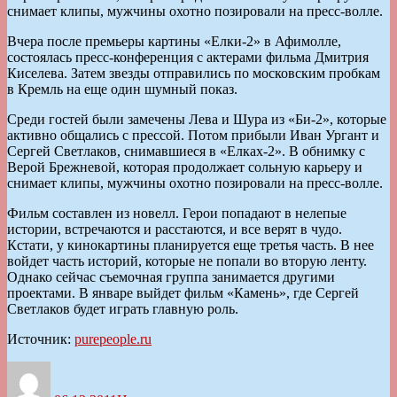
снимает клипы, мужчины охотно позировали на пресс-волле.
Вчера после премьеры картины «Елки-2» в Афимолле,
состоялась пресс-конференция с актерами фильма Дмитрия
Киселева. Затем звезды отправились по московским пробкам
в Кремль на еще один шумный показ.
Среди гостей были замечены Лева и Шура из «Би-2», которые
активно общались с прессой. Потом прибыли Иван Ургант и
Сергей Светлаков, снимавшиеся в «Елках-2». В обнимку с
Верой Брежневой, которая продолжает сольную карьеру и
снимает клипы, мужчины охотно позировали на пресс-волле.
Фильм составлен из новелл. Герои попадают в нелепые
истории, встречаются и расстаются, и все верят в чудо.
Кстати, у кинокартины планируется еще третья часть. В нее
войдет часть историй, которые не попали во вторую ленту.
Однако сейчас съемочная группа занимается другими
проектами. В январе выйдет фильм «Камень», где Сергей
Светлаков будет играть главную роль.
Источник:
purepeople.ru
Автор
Опубликовано
Рубрики