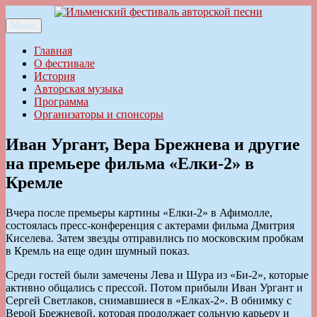
Перейти
к
Меню
Ильменский фестиваль авторской песни
содержимому
Главная
О фестивале
История
Авторская музыка
Программа
Организаторы и спонсоры
Иван Ургант, Вера Брежнева и другие
на премьере фильма «Елки-2» в
Кремле
Вчера после премьеры картины «Елки-2» в Афимолле,
состоялась пресс-конференция с актерами фильма Дмитрия
Киселева. Затем звезды отправились по московским пробкам
в Кремль на еще один шумный показ.
Среди гостей были замечены Лева и Шура из «Би-2», которые
активно общались с прессой. Потом прибыли Иван Ургант и
Сергей Светлаков, снимавшиеся в «Елках-2». В обнимку с
Верой Брежневой, которая продолжает сольную карьеру и