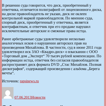
В решении суда говорится, что диск, приобретенный у
ответчика, отличается полиграфией от лицензионного диска,
на диске правообладатель не указан, диск не оклеен
контрольной маркой правообладателя. По мнению суда,
спорный диск, приобретенный у ответчика, является
контрафактным, и ответчик при его продаже нарушил
исключительные авторские и смежные права истца.
Ранее арбитражные суды удовлетворили несколько
аналогичных исков о нарушении авторских прав на
произведения Михайлова. В частности, суд в июне 2011 года
удовлетворил иск ЗАО «Квадро-диск» о взыскании с ООО
«Торговый дом „Эксперт“ 70 тысяч рублей компенсации. По
информации истца, ответчик без согласия правообладателя
распространяет диск формата DVD „Стас Михайлов. Полная
дискография“, содержащий произведения с альбома „Берега
мечты“.
Источник:
rapsinews.ru
Автор
Опубликовано
Рубрики
07.06.2013
Новости