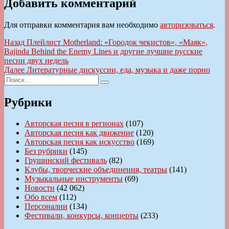
Добавить комментарий
Для отправки комментария вам необходимо
авторизоваться
.
Навигация
Предыдущая
Назад
Плейлист Motherland: «Городок чекистов», «Маяк»,
запись:
Bajinda Behind the Enemy Lines и другие лучшие русские
по
песни двух недель
записям
Следующая
Далее
Литературные дискуссии, еда, музыка и даже порно
Искать:
запись:
Поиск
Рубрики
Авторская песня в регионах
(107)
Авторская песня как движение
(120)
Авторская песня как искусство
(169)
Без рубрики
(145)
Грушинский фестиваль
(82)
Клубы, творческие объединения, театры
(141)
Музыкальные инструменты
(69)
Новости
(42 062)
Обо всем
(112)
Персоналии
(134)
Фестивали, конкурсы, концерты
(233)