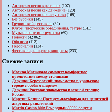
Авторская песня в регионах
(107)
Авторская песня как движение
(120)
Авторская песня как искусство
(169)
Без рубрики
(145)
Грушинский фестиваль
(82)
Клубы, творческие объединения, театры
(141)
Музыкальные инструменты
(69)
Новости
(42 062)
Обо всем
(112)
Персоналии
(134)
Фестивали, конкурсы, концерты
(233)
Свежие записи
Москва Махачкала самолет: комфортное
путешествие между столицами
Девушки Березовский: знакомства в уральском
городе с особым шармом
Девушки Ростова: знакомства в южной столице
России
Мартин Казино: Премиум-платформа для ценителей
азартных развлечений
Martin Casino 800: Рекордный 800% бонус и