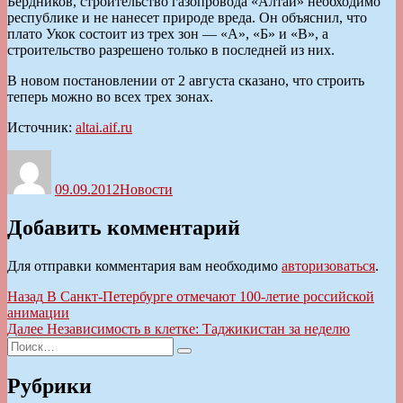
Бердников, строительство газопровода «Алтай» необходимо
республике и не нанесет природе вреда. Он объяснил, что
плато Укок состоит из трех зон — «А», «Б» и «В», а
строительство разрешено только в последней из них.
В новом постановлении от 2 августа сказано, что строить
теперь можно во всех трех зонах.
Источник:
altai.aif.ru
Автор
Опубликовано
Рубрики
09.09.2012
Новости
Добавить комментарий
Для отправки комментария вам необходимо
авторизоваться
.
Навигация
Предыдущая
Назад
В Санкт-Петербурге отмечают 100-летие российской
запись:
анимации
по
Следующая
Далее
Независимость в клетке: Таджикистан за неделю
записям
Искать:
запись:
Поиск
Рубрики