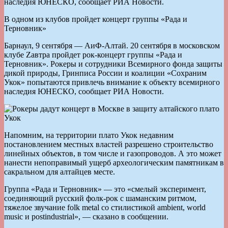
наследия ЮНЕСКО, сообщает РИА Новости.
В одном из клубов пройдет концерт группы «Рада и
Терновник»
Барнаул, 9 сентября — АиФ-Алтай. 20 сентября в московском
клубе Zавтра пройдет рок-концерт группы «Рада и
Терновник». Рокеры и сотрудники Всемирного фонда защиты
дикой природы, Гринписа России и коалиции «Сохраним
Укок» попытаются привлечь внимание к объекту всемирного
наследия ЮНЕСКО, сообщает РИА Новости.
Напомним, на территории плато Укок недавним
постановлением местных властей разрешено строительство
линейных объектов, в том числе и газопроводов. А это может
нанести непоправимый ущерб археологическим памятникам в
сакральном для алтайцев месте.
Группа «Рада и Терновник» — это «смелый эксперимент,
соединяющий русский фолк-рок с шаманским ритмом,
тяжелое звучание folk metal со стилистикой ambient, world
music и postindustrial», — сказано в сообщении.