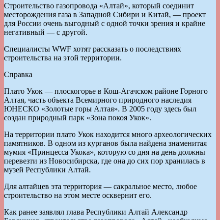
Строительство газопровода «Алтай», который соединит
месторождения газа в Западной Сибири и Китай, — проект
для России очень выгодный с одной точки зрения и крайне
негативный — с другой.
Специалисты WWF хотят рассказать о последствиях
строительства на этой территории.
Справка
Плато Укок — плоскогорье в Кош-Агачском районе Горного
Алтая, часть объекта Всемирного природного наследия
ЮНЕСКО «Золотые горы Алтая». В 2005 году здесь был
создан природный парк «Зона покоя Укок».
На территории плато Укок находится много археологических
памятников. В одном из курганов была найдена знаменитая
мумия «Принцесса Укока», которую со дня на день должны
перевезти из Новосибирска, где она до сих пор хранилась в
музей Республики Алтай.
Для алтайцев эта территория — сакральное место, любое
строительство на этом месте осквернит его.
Как ранее заявлял глава Республики Алтай Александр