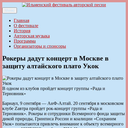
Перейти
к
Меню
Ильменский фестиваль авторской песни
содержимому
Главная
О фестивале
История
Авторская музыка
Программа
Организаторы и спонсоры
Рокеры дадут концерт в Москве в
защиту алтайского плато Укок
В одном из клубов пройдет концерт группы «Рада и
Терновник»
Барнаул, 9 сентября — АиФ-Алтай. 20 сентября в московском
клубе Zавтра пройдет рок-концерт группы «Рада и
Терновник». Рокеры и сотрудники Всемирного фонда защиты
дикой природы, Гринписа России и коалиции «Сохраним
Укок» попытаются привлечь внимание к объекту всемирного