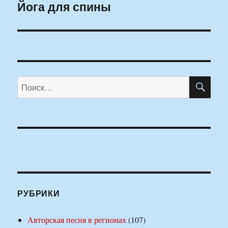
Йога для спины
Следующая
запись:
ПО
Искать:
РУБРИКИ
Авторская песня в регионах
(107)