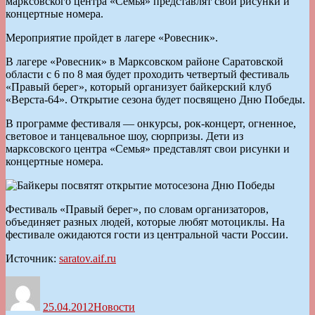
марксовского центра «Семья» представлят свои рисунки и
концертные номера.
Мероприятие пройдет в лагере «Ровесник».
В лагере «Ровесник» в Марксовском районе Саратовской
области с 6 по 8 мая будет проходить четвертый фестиваль
«Правый берег», который организует байкерский клуб
«Верста-64». Открытие сезона будет посвящено Дню Победы.
В программе фестиваля — онкурсы, рок-концерт, огненное,
световое и танцевальное шоу, сюрпризы. Дети из
марксовского центра «Семья» представлят свои рисунки и
концертные номера.
Фестиваль «Правый берег», по словам организаторов,
объединяет разных людей, которые любят мотоциклы. На
фестивале ожидаются гости из центральной части России.
Источник:
saratov.aif.ru
Автор
Опубликовано
Рубрики
25.04.2012
Новости