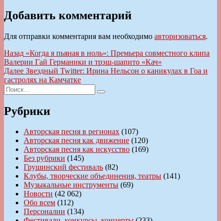
Добавить комментарий
Для отправки комментария вам необходимо
авторизоваться
.
Навигация
Предыдущая
Назад
«Когда я пьяная в ноль»: Премьера совместного клипа
запись:
Валерии Гай Германики и трэш-шапито «Кач»
по
Следующая
Далее
Звездный Twitter: Ирина Нельсон о каникулах в Гоа и
записям
запись:
гастролях на Камчатке
Искать:
Поиск
Рубрики
Авторская песня в регионах
(107)
Авторская песня как движение
(120)
Авторская песня как искусство
(169)
Без рубрики
(145)
Грушинский фестиваль
(82)
Клубы, творческие объединения, театры
(141)
Музыкальные инструменты
(69)
Новости
(42 062)
Обо всем
(112)
Персоналии
(134)
Фестивали, конкурсы, концерты
(233)