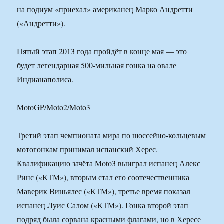
на подиум «приехал» американец Марко Андретти
(«Андретти»).
Пятый этап 2013 года пройдёт в конце мая — это
будет легендарная 500-мильная гонка на овале
Индианаполиса.
MotoGP/Moto2/Moto3
Третий этап чемпионата мира по шоссейно-кольцевым
мотогонкам принимал испанский Херес.
Квалификацию зачёта Moto3 выиграл испанец Алекс
Ринс («КТМ»), вторым стал его соотечественника
Маверик Виньялес («КТМ»), третье время показал
испанец Луис Салом («КТМ»). Гонка второй этап
подряд была сорвана красными флагами, но в Хересе