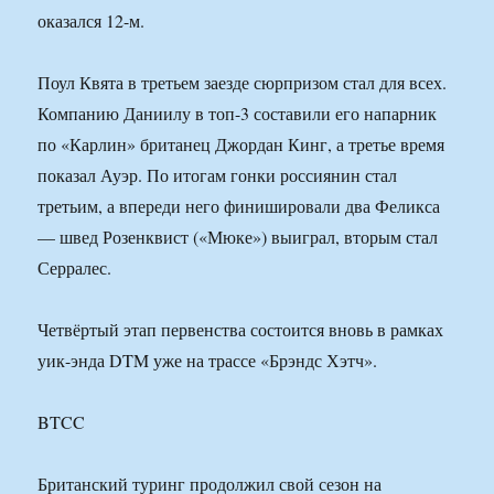
оказался 12-м.
Поул Квята в третьем заезде сюрпризом стал для всех.
Компанию Даниилу в топ-3 составили его напарник
по «Карлин» британец Джордан Кинг, а третье время
показал Ауэр. По итогам гонки россиянин стал
третьим, а впереди него финишировали два Феликса
— швед Розенквист («Мюке») выиграл, вторым стал
Серралес.
Четвёртый этап первенства состоится вновь в рамках
уик-энда DTM уже на трассе «Брэндс Хэтч».
BTCC
Британский туринг продолжил свой сезон на