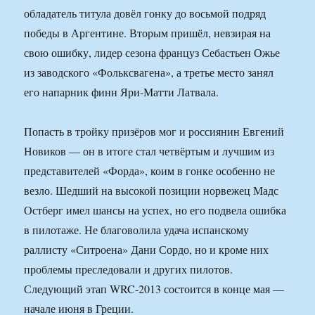
обладатель титула довёл гонку до восьмой подряд
победы в Аргентине. Вторым пришёл, невзирая на
свою ошибку, лидер сезона француз Себастьен Ожье
из заводского «Фольксвагена», а третье место занял
его напарник финн Яри-Матти Латвала.
Попасть в тройку призёров мог и россиянин Евгений
Новиков — он в итоге стал четвёртым и лучшим из
представителей «Форда», коим в гонке особенно не
везло. Шедший на высокой позиции норвежец Мадс
Остберг имел шансы на успех, но его подвела ошибка
в пилотаже. Не благоволила удача испанскому
раллисту «Ситроена» Дани Сордо, но и кроме них
проблемы преследовали и других пилотов.
Следующий этап WRC-2013 состоится в конце мая —
начале июня в Греции.