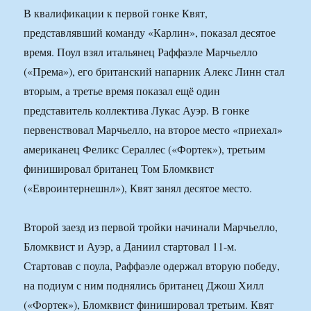
В квалификации к первой гонке Квят,
представлявший команду «Карлин», показал десятое
время. Поул взял итальянец Раффаэле Марчьелло
(«Према»), его британский напарник Алекс Линн стал
вторым, а третье время показал ещё один
представитель коллектива Лукас Ауэр. В гонке
первенствовал Марчьелло, на второе место «приехал»
американец Феликс Сераллес («Фортек»), третьим
финишировал британец Том Бломквист
(«Евроинтернешнл»), Квят занял десятое место.
Второй заезд из первой тройки начинали Марчьелло,
Бломквист и Ауэр, а Даниил стартовал 11-м.
Стартовав с поула, Раффаэле одержал вторую победу,
на подиум с ним поднялись британец Джош Хилл
(«Фортек»), Бломквист финишировал третьим. Квят