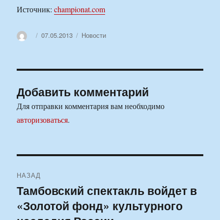
Источник:
championat.com
Автор
Опубликовано
Рубрики
07.05.2013
Новости
Добавить комментарий
Для отправки комментария вам необходимо
авторизоваться
.
Навигация
НАЗАД
по
Тамбовский спектакль войдет в
Предыдущая
«Золотой фонд» культурного
запись:
записям