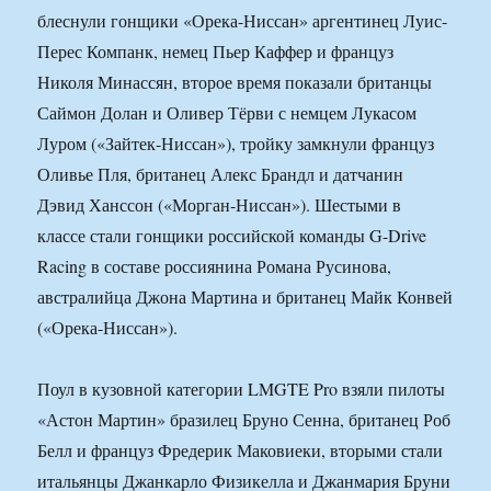
блеснули гонщики «Орека-Ниссан» аргентинец Луис-
Перес Компанк, немец Пьер Каффер и француз
Николя Минассян, второе время показали британцы
Саймон Долан и Оливер Тёрви с немцем Лукасом
Луром («Зайтек-Ниссан»), тройку замкнули француз
Оливье Пля, британец Алекс Брандл и датчанин
Дэвид Ханссон («Морган-Ниссан»). Шестыми в
классе стали гонщики российской команды G-Drive
Racing в составе россиянина Романа Русинова,
австралийца Джона Мартина и британец Майк Конвей
(«Орека-Ниссан»).
Поул в кузовной категории LMGTE Pro взяли пилоты
«Астон Мартин» бразилец Бруно Сенна, британец Роб
Белл и француз Фредерик Маковиеки, вторыми стали
итальянцы Джанкарло Физикелла и Джанмария Бруни