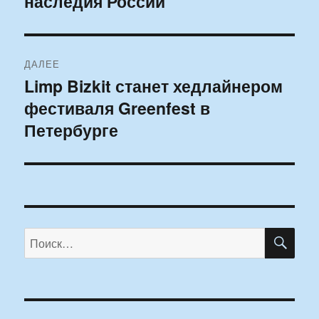
наследия России
ДАЛЕЕ
Limp Bizkit станет хедлайнером
Следующая
фестиваля Greenfest в
запись:
Петербурге
ПО
Искать: