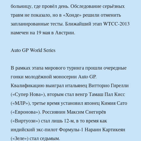
больницу, где провёл день. Обследование серьёзных
травм не показало, но в «Хонде» решили отменить
запланированные тесты. Ближайший этап WTCC-2013
намечен на 19 мая в Австрии.
Auto GP World Series
В рамках этапа мирового туринга прошли очередные
гонки молодёжной моносерии Auto GP.
Квалификацию выиграл итальянец Витторио Гирелли
(«Супер Нова»), вторым стал венгр Тамаш Пал Кисс
(«МЛР»), третье время установил японец Кимия Сато
(«Евронова»). Россиянин Максим Снегирёв
(«Виртуози») стал лишь 12-м, в то время как
индийский экс-пилот Формулы-1 Нараин Картикеян
(«Зеле») стал седьмым.