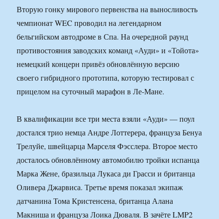
Вторую гонку мирового первенства на выносливость
чемпионат WEC проводил на легендарном
бельгийском автодроме в Спа. На очередной раунд
противостояния заводских команд «Ауди» и «Тойота»
немецкий концерн привёз обновлённую версию
своего гибридного прототипа, которую тестировал с
прицелом на суточный марафон в Ле-Мане.
В квалификации все три места взяли «Ауди» — поул
достался трио немца Андре Лоттерера, француза Бенуа
Трелуйе, швейцарца Марселя Фэсслера. Второе место
досталось обновлённому автомобилю тройки испанца
Марка Жене, бразильца Лукаса ди Грасси и британца
Оливера Джарвиса. Третье время показал экипаж
датчанина Тома Кристенсена, британца Алана
Макниша и француза Лоика Дюваля. В зачёте LMP2