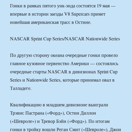
Гонки в рамках пятого уик-энда состоятся 19 мая —
впервые в истории заезды V8 Supercars примет
новейшая американская трасс в Остине.
NASCAR Sprint Cup Series/NASCAR Nationwide Series
По другую сторону океана очередные гонки провело
главное кузовное первенство Америки — состоялись
очередные старты NASCAR в дивизионах Sprint Cup
Series и Nationwide Series, которые принимал овал в
Талладеге.
Квалификацию в младшем дивизионе выиграли
Трэвис Пастрана («Форд»), Остин Диллон
(«Шевроле») и Тревор Бэйн («Форд»). По итогам
гонки в тройку вошли Реган Смит («Шевроле»), Джои