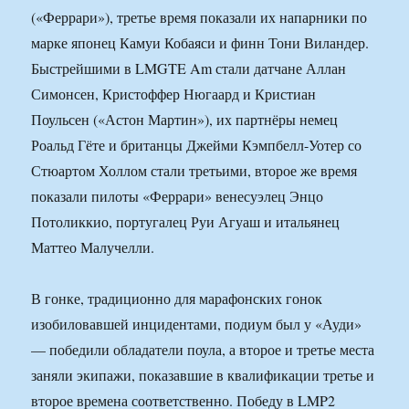
(«Феррари»), третье время показали их напарники по
марке японец Камуи Кобаяси и финн Тони Виландер.
Быстрейшими в LMGTE Am стали датчане Аллан
Симонсен, Кристоффер Нюгаард и Кристиан
Поульсен («Астон Мартин»), их партнёры немец
Роальд Гёте и британцы Джейми Кэмпбелл-Уотер со
Стюартом Холлом стали третьими, второе же время
показали пилоты «Феррари» венесуэлец Энцо
Потоликкио, португалец Руи Агуаш и итальянец
Маттео Малучелли.
В гонке, традиционно для марафонских гонок
изобиловавшей инцидентами, подиум был у «Ауди»
— победили обладатели поула, а второе и третье места
заняли экипажи, показавшие в квалификации третье и
второе времена соответственно. Победу в LMP2