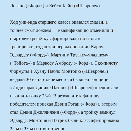
Логано («Форд») и Кейси Кейн («Шевроле»).
Ход уик-энда старшего класса оказался смазан, а
точнее смыт дождём — квалификацию отменили и
стартовую решётку сформировали по итогам
тренировки, отдав три первых позиции Карлу
Эдвардсу («Форд»), Мартину Труэксу-младшему
(«Тойота») и Маркосу Амброзу («Форд»). Экс-пилоту
Формулы-1 Хуану Пабло Монтойю («Шевроле»)
выдали 30-е стартовое место, а бывшей гонщице
«Индикара» Данике Патрик («Шевроле») предписали
начинать гонку 23-й. В результате к финишу
победителем приехал Дэвид Рэган («Форд»), вторым
стал Дэвид Джиллилэнд («Форд»), а тройку замкнул
Эдвардс. Монтойя и Патрик были классифицированы
25-м и 33-м соответственно.