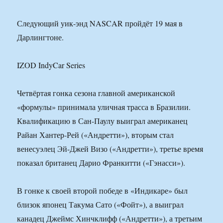
Следующий уик-энд NASCAR пройдёт 19 мая в
Дарлингтоне.
IZOD IndyCar Series
Четвёртая гонка сезона главной американской
«формулы» принимала уличная трасса в Бразилии.
Квалификацию в Сан-Паулу выиграл американец
Райан Хантер-Рей («Андретти»), вторым стал
венесуэлец Эй-Джей Визо («Андретти»), третье время
показал британец Дарио Франкитти («Гэнасси»).
В гонке к своей второй победе в «Индикаре» был
близок японец Такума Сато («Фойт»), а выиграл
канадец Джеймс Хинчклифф («Андретти»), а третьим