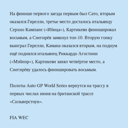
На финише первого заезда первым был Сато, вторым
оказался Гирелли, третье место досталось итальянцу
Серхио Кампане («Ибица»), Картикеян финишировал
восьмым, а Снегирёв замкнул топ-10. Вторую гонку
выиграл Гирелли, Камана оказался вторым, на подиум
ещё поднялся итальянец Риккардо Агостини
(«Мэйнор»), Картикеян занял четвёртое место, а
Снегирёву удалось финишировать восьмым.
Пилоты Auto GP World Series вернутся на трассу в
первых числах июня на британской трассе
«Сильверстоун».
FIA WEC