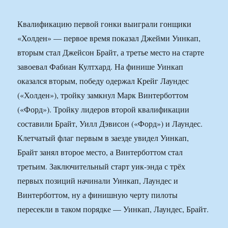
Квалификацию первой гонки выиграли гонщики
«Холден» — первое время показал Джейми Уинкап,
вторым стал Джейсон Брайт, а третье место на старте
завоевал Фабиан Култхард. На финише Уинкап
оказался вторым, победу одержал Крейг Лаундес
(«Холден»), тройку замкнул Марк Винтерботтом
(«Форд»). Тройку лидеров второй квалификации
составили Брайт, Уилл Дэвисон («Форд») и Лаундес.
Клетчатый флаг первым в заезде увидел Уинкап,
Брайт занял второе место, а Винтерботтом стал
третьим. Заключительный старт уик-энда с трёх
первых позиций начинали Уинкап, Лаундес и
Винтерботтом, ну а финишную черту пилоты
пересекли в таком порядке — Уинкап, Лаундес, Брайт.