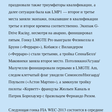
праздновали также триумфаторы квалификации, а
далее ситуация была как LMP1 — второе и третье
места заняли экипажи, показавшие в квалификации
третье и второе времена соответственно. Экипаж G-
Drive Racing, несмотря на аварию, финишировал
пятым. Гонку LMGTE Pro выиграли Физикелла и
Бруни («Феррари»), Кобаяси с Виландером
(«Феррари») стали третьими, а тройка Сенна/Белл/
Маковиеки заняла второе место. Потоликкио/Агуаш/
Малучелли финишировали первыми в LMGTE Am,
следом клетчатый флаг увидели Симонсен/Нюгаард/
Поульсен («Астон Мартин»), а замкнули тройку
пилоты «Корветт» французы Жюльен Каналь и
Патрик Борнхаузер с бразильцем Фернандо Ризом.
Следующая гонка FIA WEC-2013 состоится в середине