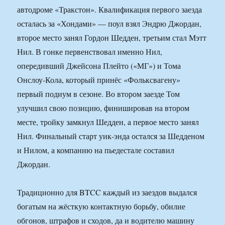
автодроме «Тракстон». Квалификация первого заезда
осталась за «Хондами» — поул взял Эндрю Джордан,
второе место занял Гордон Шедден, третьим стал Мэтт
Нил. В гонке первенствовал именно Нил,
опередивший Джейсона Плейто («МГ») и Тома
Онслоу-Кола, который принёс «Фольксвагену»
первый подиум в сезоне. Во втором заезде Том
улучшил свою позицию, финишировав на втором
месте, тройку замкнул Шедден, а первое место занял
Нил. Финальный старт уик-энда остался за Шедденом
и Нилом, а компанию на пьедестале составил
Джордан.
Традиционно для BTCC каждый из заездов выдался
богатым на жёсткую контактную борьбу, обилие
обгонов, штрафов и сходов, да и водителю машину