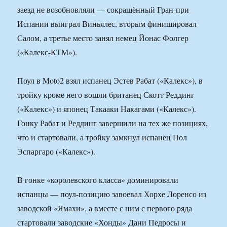
заезд не возобновляли — сокращённый Гран-при
Испании выиграл Виньялес, вторым финишировал
Салом, а третье место занял немец Йонас Фолгер
(«Калекс-КТМ»).
Поул в Moto2 взял испанец Эстев Рабат («Калекс»), в
тройку кроме него вошли британец Скотт Реддинг
(«Калекс») и японец Такааки Накагами («Калекс»).
Гонку Рабат и Реддинг завершили на тех же позициях,
что и стартовали, а тройку замкнул испанец Пол
Эспаргаро («Калекс»).
В гонке «королевского класса» доминировали
испанцы — поул-позицию завоевал Хорхе Лоренсо из
заводской «Ямахи», а вместе с ним с первого ряда
стартовали заводские «Хонды» Дани Педросы и