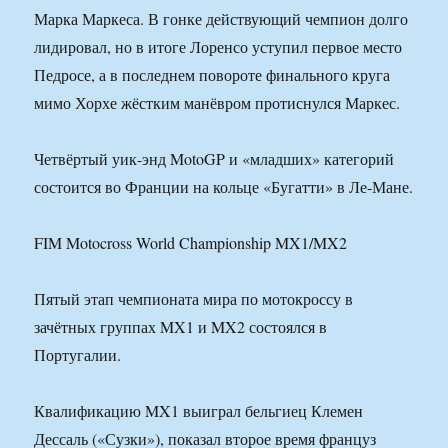
Марка Маркеса. В гонке действующий чемпион долго
лидировал, но в итоге Лоренсо уступил первое место
Педросе, а в последнем повороте финального круга
мимо Хорхе жёстким манёвром протиснулся Маркес.
Четвёртый уик-энд MotoGP и «младших» категорий
состоится во Франции на кольце «Бугатти» в Ле-Мане.
FIM Motocross World Championship MX1/MX2
Пятый этап чемпионата мира по мотокроссу в
зачётных группах MX1 и MX2 состоялся в
Португалии.
Квалификацию MX1 выиграл бельгиец Клемен
Дессаль («Сузки»), показал второе время француз