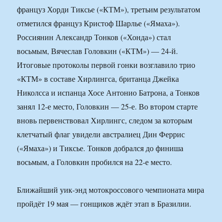
француз Хорди Тиксье («КТМ»), третьим результатом
отметился француз Кристоф Шарлье («Ямаха»).
Россиянин Александр Тонков («Хонда») стал
восьмым, Вячеслав Головкин («КТМ») — 24-й.
Итоговые протоколы первой гонки возглавило трио
«КТМ» в составе Хирлингса, британца Джейка
Николсса и испанца Хосе Антонио Батрона, а Тонков
занял 12-е место, Головкин — 25-е. Во втором старте
вновь первенствовал Хирлингс, следом за которым
клетчатый флаг увидели австралиец Дин Феррис
(«Ямаха») и Тиксье. Тонков добрался до финиша
восьмым, а Головкин пробился на 22-е место.
Ближайший уик-энд мотокроссового чемпионата мира
пройдёт 19 мая — гонщиков ждёт этап в Бразилии.