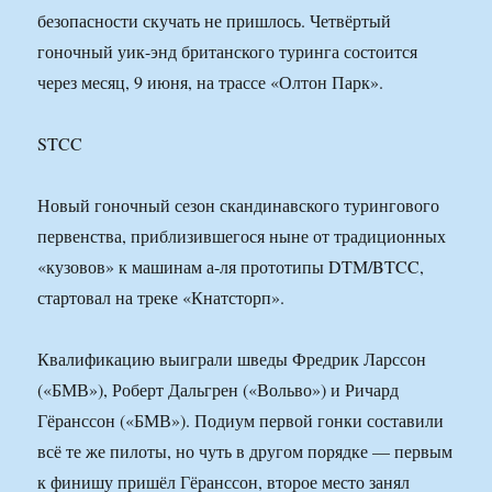
безопасности скучать не пришлось. Четвёртый
гоночный уик-энд британского туринга состоится
через месяц, 9 июня, на трассе «Олтон Парк».
STCC
Новый гоночный сезон скандинавского турингового
первенства, приблизившегося ныне от традиционных
«кузовов» к машинам а-ля прототипы DTM/BTCC,
стартовал на треке «Кнатсторп».
Квалификацию выиграли шведы Фредрик Ларссон
(«БМВ»), Роберт Дальгрен («Вольво») и Ричард
Гёранссон («БМВ»). Подиум первой гонки составили
всё те же пилоты, но чуть в другом порядке — первым
к финишу пришёл Гёранссон, второе место занял