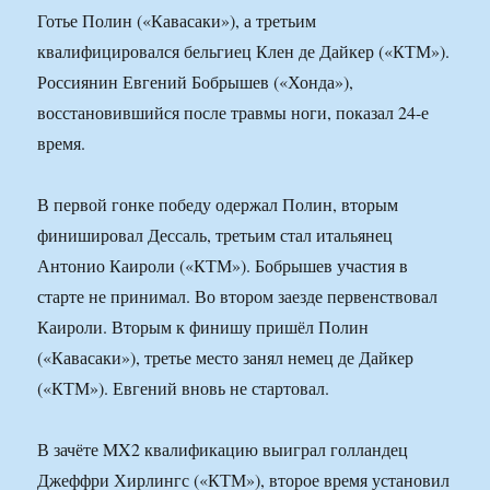
Готье Полин («Кавасаки»), а третьим
квалифицировался бельгиец Клен де Дайкер («КТМ»).
Россиянин Евгений Бобрышев («Хонда»),
восстановившийся после травмы ноги, показал 24-е
время.
В первой гонке победу одержал Полин, вторым
финишировал Дессаль, третьим стал итальянец
Антонио Каироли («КТМ»). Бобрышев участия в
старте не принимал. Во втором заезде первенствовал
Каироли. Вторым к финишу пришёл Полин
(«Кавасаки»), третье место занял немец де Дайкер
(«КТМ»). Евгений вновь не стартовал.
В зачёте MX2 квалификацию выиграл голландец
Джеффри Хирлингс («КТМ»), второе время установил