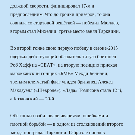
должной скорости, финишировал 17-м и
предпоследним. Что до тройки призёров, то она
совпала со стартовой решёткой — победил Мюллер,
вторым стал Михелиц, третье место занял Тарквини.
Во второй гонке свою первую победу в сезоне-2013
одержал действующий обладатель титула британец
Роб Хафф на «СЕАТ», на вторую позицию приехал
марокканский гонщик «БМВ» Мехди Беннани,
третьим клетчатый флаг увидел британец Алекса
Макдауэлл («Шевроле»). «Лада» Томпсона стала 12-й,
а Козловский — 20-й.
Обе гонки изобиловали авариями, ошибками и
плотной борьбой — в одном из столкновений второго
заезда пострадал Тарквини. Габриэле попал в