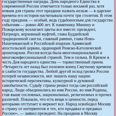
государственные награды. День народного Единства в
современной России отмечается только восьмой раз, хотя
новым для страны этот праздник назвать нельзя — в царские
времена его история насчитывала почти три столетия. В этом
году праздник — особый, ведь судьбоносным для государства
событиям — ровно 400 лет. К памятнику Минину и
Пожарскому возлагают цветы все вместе: президент,
Патриарх, верховный муфтий, глава Буддийской
традиционной сангхи, главный раввин, глава Ново-
Нахичеванской и Российской епархии Армянской
апостольской церкви, ординарий Римско-Католической
архиепархии. Россия всегда была многонациональной и
многоконфессиональной страной. Тем и сильна. В Кремле в
честь Дня народного единства — торжественный прием.
«Четыреста лет назад был положен конец Смутному времени
и слабости государства. Любой другой исход грозил России
потерей независимости, мог лишить нашу нацию
исторической перспективы, культурной и духовной
самобытности. Судьбу страны решил тогда сам российский
народ. Люди объединились во имя России, во имя Родины,
став выше сословных, национальных, религиозных и прочих
различий. Показали, что есть вещи и ценности, перед
которыми отступает и меркнет все. Народ освободил Москву
и страну от интервентов и тех, кто продавал и предавал
Россию», — заявил президент. На праздник в Москву