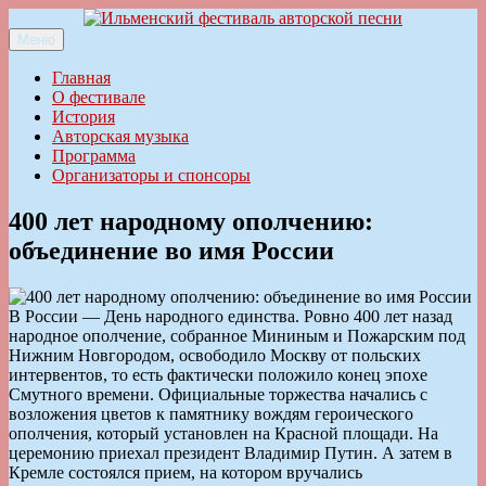
Перейти
к
Меню
Ильменский фестиваль авторской песни
содержимому
Главная
О фестивале
История
Авторская музыка
Программа
Организаторы и спонсоры
400 лет народному ополчению:
объединение во имя России
В России — День народного единства. Ровно 400 лет назад
народное ополчение, собранное Мининым и Пожарским под
Нижним Новгородом, освободило Москву от польских
интервентов, то есть фактически положило конец эпохе
Смутного времени. Официальные торжества начались с
возложения цветов к памятнику вождям героического
ополчения, который установлен на Красной площади. На
церемонию приехал президент Владимир Путин. А затем в
Кремле состоялся прием, на котором вручались