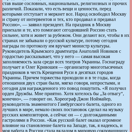
став выше сословных, национальных, религиозных и прочих
различий. Показали, что есть вещи и ценности, перед
которыми отступает и меркнет все. Народ освободил Москву
и страну от интервентов и тех, кто продавал и предавал
Россию», — заявил президент. На праздник в Москву
приехали и те, кто помогают сегодняшней Россию стать
сильнее, хотя и живет за рубежом. Они делают все, чтобы в их
странах не забывали о русской культуре, потому сегодня
награды по протоколу им вручает министр культуры.
Руководитель Крымского драмтеатра Анатолий Новиков с
гордостью рассказывает, что у него — самая высокая
заполняемость зала среди всех театров Украины. Госнаграду
получает и Олег Кривошея — организатор многотысячных
праздников в честь Крещения Руси в десятках городов
Украины. Причем торжества проходили и в те годы, когда
отношения двух стран были, мягко говоря, непростыми, и
сегодня для награжденного это повод пошутить. «Я получил
орден Дружбы. Мне приятно. Хотя хотелось бы „За отвагу“,
конечно», — говорит он. Хореограф Джон Ноймайер,
руководитель знаменитого Гамбургского балета, одного из
лучших в мире, немало своих постановок сделал на музыку
русских композиторов, а сейчас он — с долгожданными
гастролями в России. «Как русский балет оказал огромное
влияние на становление балета на Западе, так, я надеюсь, и
моя работа в России стала вкладом в мировую сокровищницу