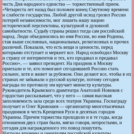
честь Дня народного единства — торжественный прием.
«Четыреста лет назад был положен конец Смутному времени
и слабости государства. Любой другой исход грозил России
потерей независимости, мог лишить нашу нацию
исторической перспективы, культурной и духовной
самобытности. Судьбу страны решил тогда сам российский
народ. Люди объединились во имя России, во имя Родины,
став выше сословных, национальных, религиозных и прочих
различий. Показали, что есть вещи и ценности, перед
которыми отступает и меркнет все. Народ освободил Москву
и страну от интервентов и тех, кто продавал и предавал
Россию», — заявил президент. На праздник в Москву
приехали и те, кто помогают сегодняшней Россию стать
сильнее, хотя и живет за рубежом. Они делают все, чтобы в их
странах не забывали о русской культуре, потому сегодня
награды по протоколу им вручает министр культуры.
Руководитель Крымского драмтеатра Анатолий Новиков с
гордостью рассказывает, что у него — самая высокая
заполняемость зала среди всех театров Украины. Госнаграду
получает и Олег Кривошея — организатор многотысячных
праздников в честь Крещения Руси в десятках городов
Украины. Причем торжества проходили и в те годы, когда
отношения двух стран были, мягко говоря, непростыми, и
сегодня для награжденного это повод пошутить.
Награды вручены и ценителям российской культуры,