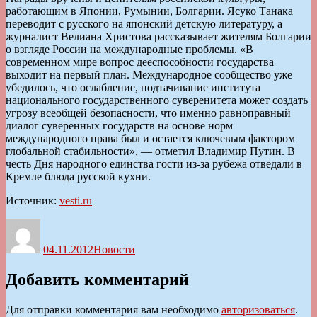
работающим в Японии, Румынии, Болгарии. Ясуко Танака
переводит с русского на японский детскую литературу, а
журналист Велиана Христова рассказывает жителям Болгарии
о взгляде России на международные проблемы. «В
современном мире вопрос дееспособности государства
выходит на первый план. Международное сообщество уже
убедилось, что ослабление, подтачивание института
национального государственного суверенитета может создать
угрозу всеобщей безопасности, что именно равноправный
диалог суверенных государств на основе норм
международного права был и остается ключевым фактором
глобальной стабильности», — отметил Владимир Путин. В
честь Дня народного единства гости из-за рубежа отведали в
Кремле блюда русской кухни.
Источник:
vesti.ru
Автор
Опубликовано
Рубрики
04.11.2012
Новости
Добавить комментарий
Для отправки комментария вам необходимо
авторизоваться
.