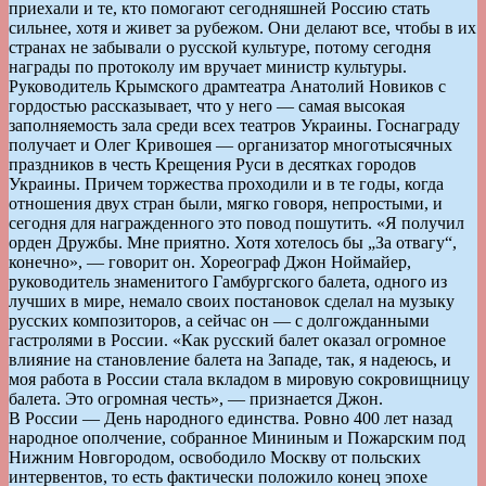
приехали и те, кто помогают сегодняшней Россию стать
сильнее, хотя и живет за рубежом. Они делают все, чтобы в их
странах не забывали о русской культуре, потому сегодня
награды по протоколу им вручает министр культуры.
Руководитель Крымского драмтеатра Анатолий Новиков с
гордостью рассказывает, что у него — самая высокая
заполняемость зала среди всех театров Украины. Госнаграду
получает и Олег Кривошея — организатор многотысячных
праздников в честь Крещения Руси в десятках городов
Украины. Причем торжества проходили и в те годы, когда
отношения двух стран были, мягко говоря, непростыми, и
сегодня для награжденного это повод пошутить. «Я получил
орден Дружбы. Мне приятно. Хотя хотелось бы „За отвагу“,
конечно», — говорит он. Хореограф Джон Ноймайер,
руководитель знаменитого Гамбургского балета, одного из
лучших в мире, немало своих постановок сделал на музыку
русских композиторов, а сейчас он — с долгожданными
гастролями в России. «Как русский балет оказал огромное
влияние на становление балета на Западе, так, я надеюсь, и
моя работа в России стала вкладом в мировую сокровищницу
балета. Это огромная честь», — признается Джон.
В России — День народного единства. Ровно 400 лет назад
народное ополчение, собранное Мининым и Пожарским под
Нижним Новгородом, освободило Москву от польских
интервентов, то есть фактически положило конец эпохе