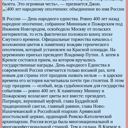
балета. Это огромная честь», — признается Джон.
В России — День народного единства. Ровно 400 лет назад
народное ополчение, собранное Мининым и Пожарским под
Нижним Новгородом, освободило Москву от польских
интервентов, то есть фактически положило конец эпохе
Смутного времени. Официальные торжества начались с
возложения цветов к памятнику вождям героического
ополчения, который установлен на Красной площади. На
церемонию приехал президент Владимир Путин. А затем в
Кремле состоялся прием, на котором вручались
государственные награды. День народного Единства в
современной России отмечается только восьмой раз, хотя
новым для страны этот праздник назвать нельзя — в царские
времена его история насчитывала почти три столетия. В этом
году праздник — особый, ведь судьбоносным для государства
событиям — ровно 400 лет. К памятнику Минину и
Пожарскому возлагают цветы все вместе: президент,
Патриарх, верховный муфтий, глава Буддийской
традиционной сангхи, главный раввин, глава Ново-
Нахичеванской и Российской епархии Армянской
апостольской церкви, ординарий Римско-Католической
архиепархии. Россия всегда была многонациональной и
многоконфессиональной страной. Тем и сильна. В Кремле в