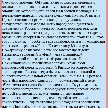
Смутного времени. Официальные торжества начались с
возложения цветов к памятнику вождям героического
ополчения, который установлен на Красной площади. На
церемонию приехал президент Владимир Путин. А затем в
Кремле состоялся прием, на котором вручались
государственные награды. День народного Единства в
современной России отмечается только восьмой раз, хотя
новым для страны этот праздник назвать нельзя — в царские
времена его история насчитывала почти три столетия. В этом
году праздник — особый, ведь судьбоносным для государства
событиям — ровно 400 лет. К памятнику Минину и
Пожарскому возлагают цветы все вместе: президент,
Патриарх, верховный муфтий, глава Буддийской
традиционной сангхи, главный раввин, глава Ново-
Нахичеванской и Российской епархии Армянской
апостольской церкви, ординарий Римско-Католической
архиепархии. Россия всегда была многонациональной и
многоконфессиональной страной. Тем и сильна. В Кремле в
честь Дня народного единства — торжественный прием.
«Четыреста лет назад был положен конец Смутному времени
и слабости государства. Любой другой исход грозил России
потерей независимости, мог лишить нашу нацию
исторической перспективы, культурной и духовной
самобытности. Судьбу страны решил тогда сам российский
народ. Люди объединились во имя России, во имя Родины,