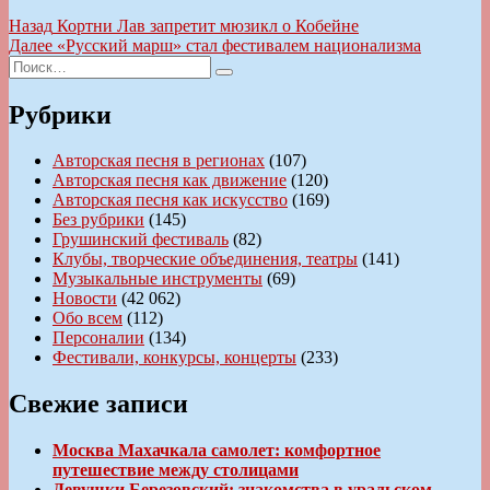
Навигация
Предыдущая
Назад
Кортни Лав запретит мюзикл о Кобейне
запись:
Следующая
Далее
«Русский марш» стал фестивалем национализма
по
Искать:
запись:
Поиск
записям
Рубрики
Авторская песня в регионах
(107)
Авторская песня как движение
(120)
Авторская песня как искусство
(169)
Без рубрики
(145)
Грушинский фестиваль
(82)
Клубы, творческие объединения, театры
(141)
Музыкальные инструменты
(69)
Новости
(42 062)
Обо всем
(112)
Персоналии
(134)
Фестивали, конкурсы, концерты
(233)
Свежие записи
Москва Махачкала самолет: комфортное
путешествие между столицами
Девушки Березовский: знакомства в уральском