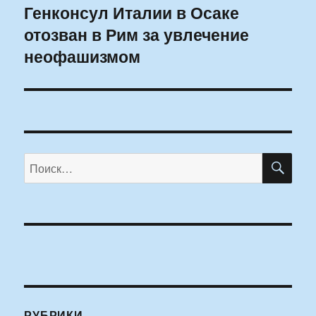
Генконсул Италии в Осаке
Следующая
отозван в Рим за увлечение
запись:
неофашизмом
ПО
Искать:
РУБРИКИ