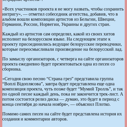
«Всех участников проекта я не могу назвать, чтобы сохранить
интригу», — отметил собеседник агентства, добавив, что в
альбом вошли композиции артистов из Бельгии, Швеции,
Германии, России, Норвегии, Украины и других стран.
Каждый из артистов сам определял, какой из своих хитов
исполнит на белорусском языке. На следующем этапе к
проекту присоединились ведущие белорусские переводчики,
которые переосмысливали произведение на белорусский лад.
По замыслу организаторов, с четверга на сайте организаторов
проекта ежедневно будет презентоваться одна из песен со
сборника.
«Сегодня свою песню “Страна грез” представила группа
“Воплi Вiдоплясова”, завтра будет представлена еще одна
композиция проекта, чуть позже будет “Мумий Тролль”, и так
по одной песне каждый день, пока не закончится трек-лист. А
потом состоится релиз диска — думаю, это будет в период с
конца сентября до начала ноября», — объяснил Плотко.
Помимо самих песен на сайте будет представлена история их
создания и комментарии авторов.