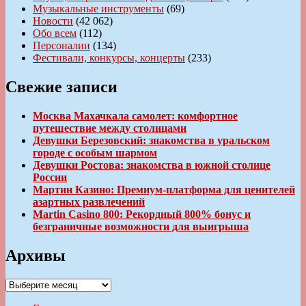
Музыкальные инструменты
(69)
Новости
(42 062)
Обо всем
(112)
Персоналии
(134)
Фестивали, конкурсы, концерты
(233)
Свежие записи
Москва Махачкала самолет: комфортное
путешествие между столицами
Девушки Березовский: знакомства в уральском
городе с особым шармом
Девушки Ростова: знакомства в южной столице
России
Мартин Казино: Премиум-платформа для ценителей
азартных развлечений
Martin Casino 800: Рекордный 800% бонус и
безграничные возможности для выигрыша
Архивы
Архивы