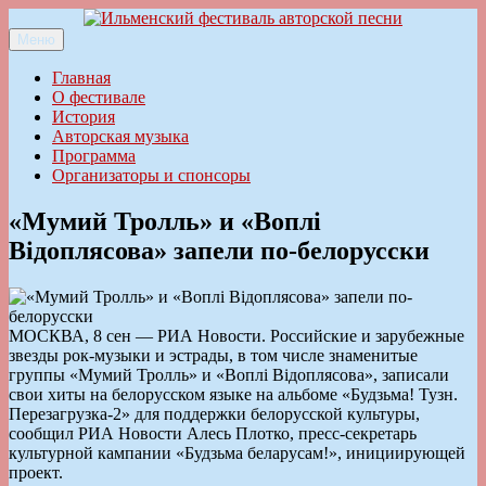
Перейти
к
Меню
Ильменский фестиваль авторской песни
содержимому
Главная
О фестивале
История
Авторская музыка
Программа
Организаторы и спонсоры
«Мумий Тролль» и «Воплi
Вiдоплясова» запели по-белорусски
МОСКВА, 8 сен — РИА Новости. Российские и зарубежные
звезды рок-музыки и эстрады, в том числе знаменитые
группы «Мумий Тролль» и «Воплi Вiдоплясова», записали
свои хиты на белорусском языке на альбоме «Будзьма! Тузн.
Перезагрузка-2» для поддержки белорусской культуры,
сообщил РИА Новости Алесь Плотко, пресс-секретарь
культурной кампании «Будзьма беларусам!», инициирующей
проект.