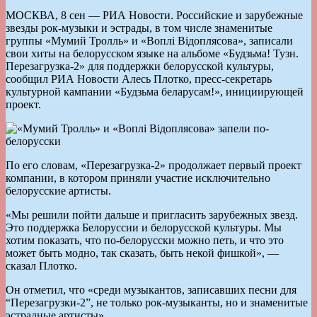
МОСКВА, 8 сен — РИА Новости. Российские и зарубежные
звезды рок-музыки и эстрады, в том числе знаменитые
группы «Мумий Тролль» и «Воплi Вiдоплясова», записали
свои хиты на белорусском языке на альбоме «Будзьма! Тузн.
Перезагрузка-2» для поддержки белорусской культуры,
сообщил РИА Новости Алесь Плотко, пресс-секретарь
культурной кампании «Будзьма беларусам!», инициирующей
проект.
По его словам, «Перезагрузка-2» продолжает первый проект
компании, в котором приняли участие исключительно
белорусские артисты.
«Мы решили пойти дальше и пригласить зарубежных звезд.
Это поддержка Белоруссии и белорусской культуры. Мы
хотим показать, что по-белорусски можно петь, и что это
может быть модно, так сказать, быть некой фишкой», —
сказал Плотко.
Он отметил, что «среди музыкантов, записавших песни для
“Перезагрузки-2”, не только рок-музыканты, но и знаменитые
эстрадные артисты».