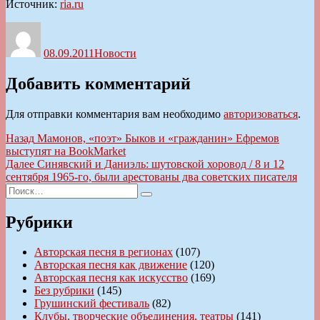
Источник:
ria.ru
Автор
Опубликовано
Рубрики
08.09.2011
Новости
Добавить комментарий
Для отправки комментария вам необходимо
авторизоваться
.
Навигация
Предыдущая
Назад
Мамонов, «поэт» Быков и «гражданин» Ефремов
запись:
выступят на BookMarket
по
Следующая
Далее
Синявский и Даниэль: шутовской хоровод / 8 и 12
записям
запись:
сентября 1965-го, были арестованы два советских писателя
Искать:
Поиск
Рубрики
Авторская песня в регионах
(107)
Авторская песня как движение
(120)
Авторская песня как искусство
(169)
Без рубрики
(145)
Грушинский фестиваль
(82)
Клубы, творческие объединения, театры
(141)