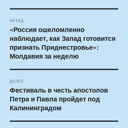
Навигация
НАЗАД
по
«Россия ошеломленно
Предыдущая
наблюдает, как Запад готовится
запись:
записям
признать Приднестровье»:
Молдавия за неделю
ДАЛЕЕ
Фестиваль в честь апостолов
Следующая
Петра и Павла пройдет под
запись:
Калининградом