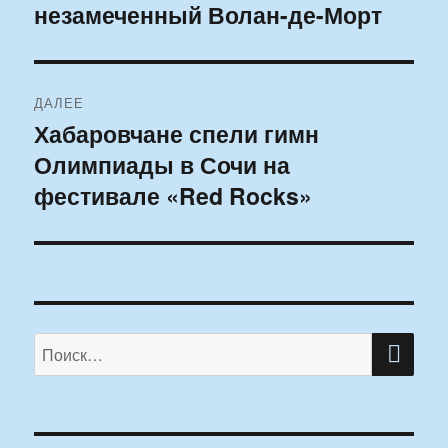
незамеченный Волан-де-Морт
ДАЛЕЕ
Хабаровчане спели гимн
Следующая
Олимпиады в Сочи на
запись:
фестивале «Red Rocks»
ПО
Искать: