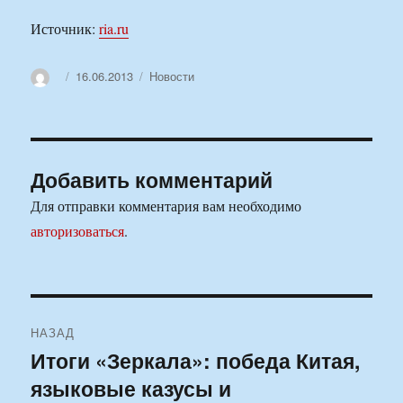
Источник:
ria.ru
Автор
Опубликовано
Рубрики
16.06.2013
Новости
Добавить комментарий
Для отправки комментария вам необходимо
авторизоваться
.
Навигация
НАЗАД
по
Итоги «Зеркала»: победа Китая,
Предыдущая
языковые казусы и
запись:
записям