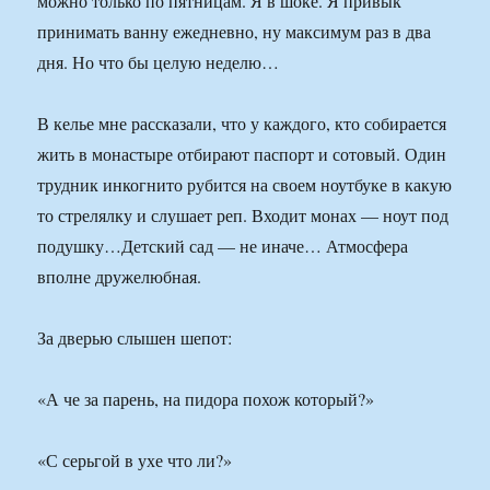
можно только по пятницам. Я в шоке. Я привык
принимать ванну ежедневно, ну максимум раз в два
дня. Но что бы целую неделю…
В келье мне рассказали, что у каждого, кто собирается
жить в монастыре отбирают паспорт и сотовый. Один
трудник инкогнито рубится на своем ноутбуке в какую
то стрелялку и слушает реп. Входит монах — ноут под
подушку…Детский сад — не иначе… Атмосфера
вполне дружелюбная.
За дверью слышен шепот:
«А че за парень, на пидора похож который?»
«С серьгой в ухе что ли?»