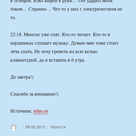
в телефон. Взял айфон в руки… ОН ударил меня
током… Странно… Что то у них с электричеством не
то.
22:18. Многие уже спят. Кто-то читает. Кто-то в
наушниках слушает музыку. Думаю мне тоже стоит
лечь спать. Не хочу греметь на всю келью
клавиатурой, да и вставать в 6 утра.
До завтра!)
Спасибо за внимание!)
Источник:
ridus.ru
Автор
Опубликовано
08.06.2013
Рубрики
Новости