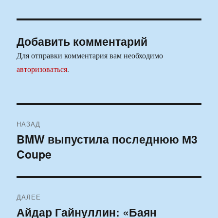
Добавить комментарий
Для отправки комментария вам необходимо
авторизоваться
.
Навигация
НАЗАД
по
BMW выпустила последнюю М3
Предыдущая
Coupe
запись:
записям
ДАЛЕЕ
Айдар Гайнуллин: «Баян
Следующая