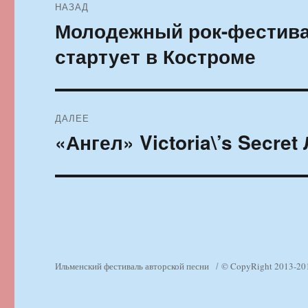
НАЗАД
по
Молодежный рок-фестива
Предыдущая
запись:
записям
стартует в Костроме
ДАЛЕЕ
«Ангел» Victoria\’s Secr
Следующая
запись:
Ильменский фестиваль авторской песни
© CopyRight 2013-20