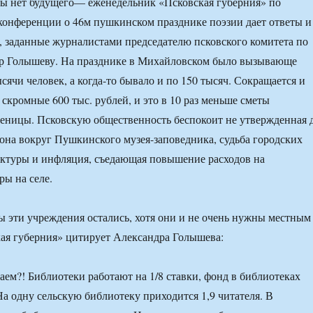
ры нет будущего— еженедельник «Псковская губерния» по
конференции о 46м пушкинском празднике поэзии дает ответы и
, заданные журналистами председателю псковского комитета по
др Голышеву. На празднике в Михайловском было вызывающе
сячи человек, а когда-то бывало и по 150 тысяч. Сокращается и
скромные 600 тыс. рублей, и это в 10 раз меньше сметы
еницы. Псковскую общественность беспокоит не утвержденная 
зона вокруг Пушкинского музея-заповедника, судьба городских
ектуры и инфляция, съедающая повышение расходов на
ры на селе.
бы эти учреждения остались, хотя они и не очень нужны местным
ая губерния» цитирует Александра Голышева:
ем?! Библиотеки работают на 1/8 ставки, фонд в библиотеках
На одну сельскую библиотеку приходится 1,9 читателя. В