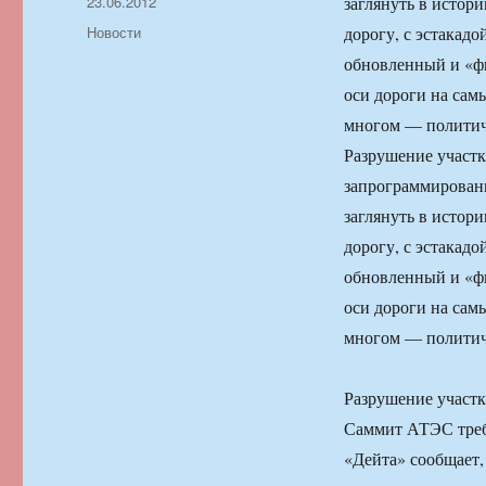
Автор
Опубликовано
23.06.2012
заглянуть в истор
Рубрики
Новости
дорогу, с эстакадо
обновленный и «фи
оси дороги на сам
многом — политиче
Разрушение участк
запрограммированн
заглянуть в истор
дорогу, с эстакадо
обновленный и «фи
оси дороги на сам
многом — политиче
Разрушение участк
Саммит АТЭС требу
«Дейта» сообщает,