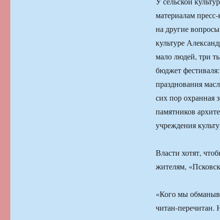
У сельской культу
материалам пресс-
на другие вопросы
культуре Алексан
мало людей, три ты
бюджет фестиваля: 
празднования масл
сих пор охранная 
памятников архит
учреждения культу
Власти хотят, что
жителям, «Псковск
«Кого мы обманыва
читан-перечитан. 