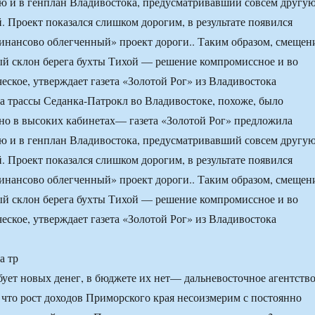
ию и в генплан Владивостока, предусматривавший совсем другу
й. Проект показался слишком дорогим, в результате появился
нансово облегченный» проект дороги.. Таким образом, смещен
ый склон берега бухты Тихой — решение компромиссное и во
ское, утверждает газета «Золотой Рог» из Владивостока
а трассы Седанка-Патрокл во Владивостоке, похоже, было
о в высоких кабинетах— газета «Золотой Рог» предложила
ию и в генплан Владивостока, предусматривавший совсем другу
й. Проект показался слишком дорогим, в результате появился
нансово облегченный» проект дороги.. Таким образом, смещен
ый склон берега бухты Тихой — решение компромиссное и во
ское, утверждает газета «Золотой Рог» из Владивостока
а тр
ет новых денег, в бюджете их нет— дальневосточное агентств
 что рост доходов Приморского края несоизмерим с постоянно