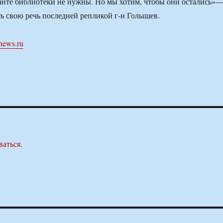
анте библиотеки не нужны. Но мы хотим, чтобы они остались»
ь свою речь последней репликой г-н Голышев.
news.ru
ваться
.