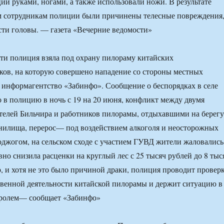
ии руками, ногами, а также использовали ножи. В результате
м сотрудникам полиции были причинены телесные повреждения
асти головы. — газета «Вечерние ведомости»
ти полиция взяла под охрану пилораму китайских
ов, на которую совершено нападение со стороны местных
 информагентство «Забинфо». Сообщение о беспорядках в селе
 в полицию в ночь с 19 на 20 июня, конфликт между двумя
елей Бильчира и работников пилорамы, отдыхавшими на берегу
нилища, перерос— под воздействием алкоголя и неосторожных
оджогом, на сельском сходе с участием ГУВД жители жаловались
вно снизила расценки на круглый лес с 25 тысяч рублей до 8 тыс
р, и хотя не это было причиной драки, полиция проводит провер
венной деятельности китайской пилорамы и держит ситуацию в
тролем— сообщает «Забинфо»