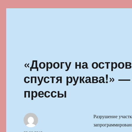
Ильменский фестиваль автор
«Дорогу на остро
спустя рукава!» —
прессы
Разрушение участк
запрограммированн