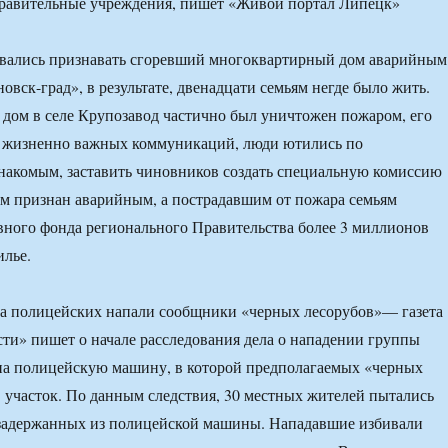
правительные учреждения, пишет «Живой портал Липецк»
вались признавать сгоревший многоквартирный дом аварийным
овск-град», в результате, двенадцати семьям негде было жить.
дом в селе Крупозавод частично был уничтожен пожаром, его
х жизненно важных коммуникаций, люди ютились по
накомым, заставить чиновников создать специальную комиссию
дом признан аварийным, а пострадавшим от пожара семьям
вного фонда регионального Правительства более 3 миллионов
илье.
на полицейских напали сообщники «черных лесорубов»— газета
ти» пишет о начале расследования дела о нападении группы
на полицейскую машину, в которой предполагаемых «черных
в участок. По данным следствия, 30 местных жителей пытались
 задержанных из полицейской машины. Нападавшие избивали