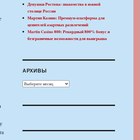
Девушки Ростова: знакомства в южной
столице России
Мартин Казино: Премиум-платформа для
е
ценителей азартных развлечений
Martin Casino 800: Рекордный 800% бонус и
безграничные возможности для выигрыша
АРХИВЫ
Архивы
а
у
та