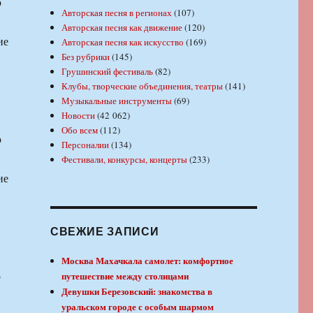
ю
Авторская песня в регионах
(107)
Авторская песня как движение
(120)
ие
Авторская песня как искусство
(169)
Без рубрики
(145)
Грушинский фестиваль
(82)
Клубы, творческие объединения, театры
(141)
Музыкальные инструменты
(69)
Новости
(42 062)
Обо всем
(112)
ю
Персоналии
(134)
Фестивали, конкурсы, концерты
(233)
ие
СВЕЖИЕ ЗАПИСИ
Москва Махачкала самолет: комфортное
о
путешествие между столицами
Девушки Березовский: знакомства в
уральском городе с особым шармом