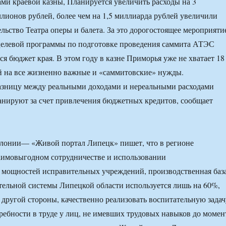
ми краевой казны, Планируется увеличить расходы на 3
лионов рублей, более чем на 1,5 миллиарда рублей увеличили
ельство Театра оперы и балета. За это дорогостоящее мероприяти
 целевой программы по подготовке проведения саммита АТЭС
ся бюджет края. В этом году в казне Приморья уже не хватает 18
й на все жизненно важные и «саммитовские» нужды.
азницу между реальными доходами и нереальными расходами
анируют за счет привлечения бюджетных кредитов, сообщает
олонии— «Живой портал Липецк» пишет, что в регионе
аимовыгодном сотрудничестве и использовании
 мощностей исправительных учреждений, производственная баз
ельной системы Липецкой области используется лишь на 60%,
с другой стороны, качественно реализовать воспитательную задач
ебности в труде у лиц, не имевших трудовых навыков до момен