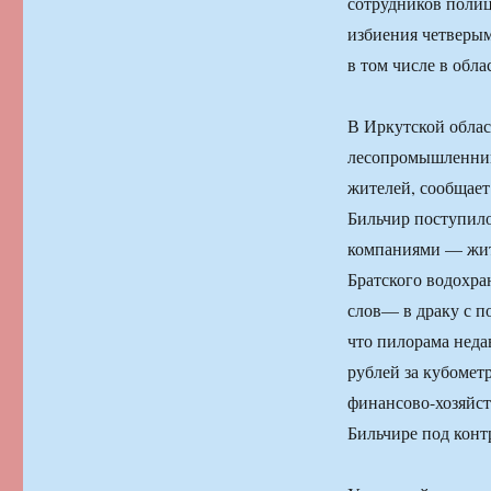
сотрудников полиц
избиения четверы
в том числе в обл
В Иркутской облас
лесопромышленник
жителей, сообщает
Бильчир поступило
компаниями — жит
Братского водохра
слов— в драку с п
что пилорама неда
рублей за кубомет
финансово-хозяйст
Бильчире под кон