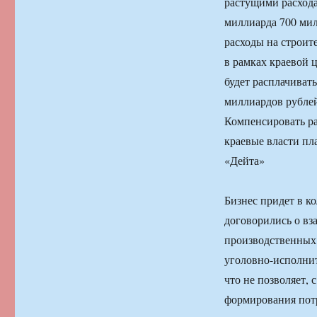
растущими расхода
миллиарда 700 мил
расходы на строит
в рамках краевой
будет расплачивать
миллиардов рубле
Компенсировать р
краевые власти пл
«Дейта»
Бизнес придет в к
договорились о вз
производственных
уголовно-исполнит
что не позволяет, 
формирования потр