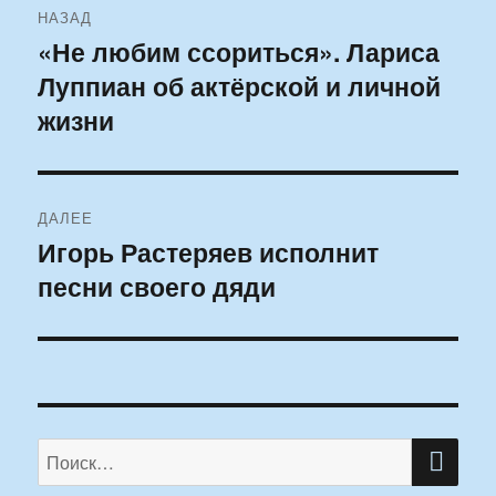
НАЗАД
по
«Не любим ссориться». Лариса
Предыдущая
Луппиан об актёрской и личной
запись:
записям
жизни
ДАЛЕЕ
Игорь Растеряев исполнит
Следующая
песни своего дяди
запись:
ПО
Искать: