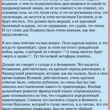
всаднике, о чем-то неукоснительно двигающемся по какой-то
предначертанной линии, он ее не изменит и не отменит, это
огромная сила, но это тупая сила, и это не роскошная сила, это
грохочущая, он несется за этим несчастным Евгением, и он
будет нестись. Это должен быть медный, а не красивый
бронзовый всадник, это не украшение, это судьба, это эпоха.
И тут слово для Пушкина было очень важным, как мне
представляется.
Я все-таки отвечаю на ваш вопрос. Пала царская корона, и это
когда-то произойдет, сразу за этим наступит гражданская
война, кровь, о которой он говорит \’\’и пища многих будет
смерть и кровь\’\’. Тут без всякой метафоры понятно.
Дальше он говорит о голоде и о беззаконии. Что касается
беззакония, действительно, на краткий период революции, и
Французской революции, которая, как вы сказали, была в свое
время названа Великой, действительно, очень крупное
событие было, событие рубежное, но очень быстро там
началось восстановление какого-то правопорядка. Вообще
дальнейшее развитие французской нации сопровождалось,
даже основывалось на том, что создавался определенный
правопорядок. Сначала это пытались создать в Конвенте, а
потом Наполеон, который в глазах многих, и я считаю, что это
было совершенно правильно, был не просто убийцей