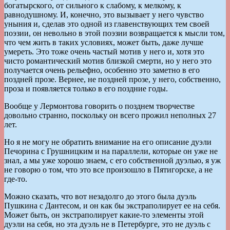
богатырского, от сильного к слабому, к мелкому, к
равнодушному. И, конечно, это вызывает у него чувство
уныния и, сделав это одной из главенствующих тем своей
поэзии, он невольно в этой поэзии возвращается к мысли том,
что чем жить в таких условиях, может быть, даже лучше
умереть. Это тоже очень частый мотив у него и, хотя это
чисто романтический мотив близкой смерти, но у него это
получается очень рельефно, особенно это заметно в его
поздней прозе. Вернее, не поздней прозе, у него, собственно,
проза и появляется только в его поздние годы.
Вообще у Лермонтова говорить о позднем творчестве
довольно странно, поскольку он всего прожил неполных 27
лет.
Но я не могу не обратить внимание на его описание дуэли
Печорина с Грушницким и на параллели, которые он уже не
знал, а мы уже хорошо знаем, с его собственной дуэлью, я уж
не говорю о том, что это все произошло в Пятигорске, а не
где-то.
Можно сказать, что вот незадолго до этого была дуэль
Пушкина с Дантесом, и он как бы экстраполирует ее на себя.
Может быть, он экстраполирует какие-то элементы этой
дуэли на себя, но эта дуэль не в Петербурге, это не дуэль с