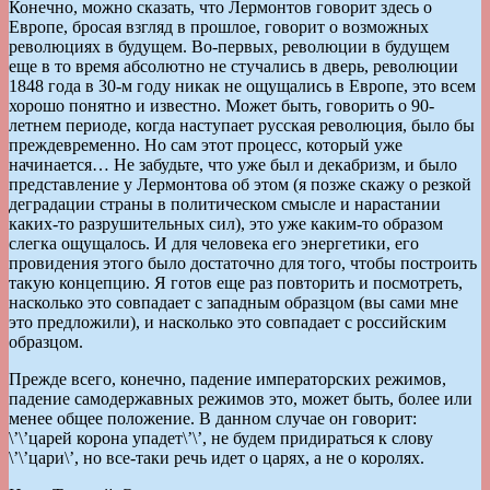
Конечно, можно сказать, что Лермонтов говорит здесь о
Европе, бросая взгляд в прошлое, говорит о возможных
революциях в будущем. Во-первых, революции в будущем
еще в то время абсолютно не стучались в дверь, революции
1848 года в 30-м году никак не ощущались в Европе, это всем
хорошо понятно и известно. Может быть, говорить о 90-
летнем периоде, когда наступает русская революция, было бы
преждевременно. Но сам этот процесс, который уже
начинается… Не забудьте, что уже был и декабризм, и было
представление у Лермонтова об этом (я позже скажу о резкой
деградации страны в политическом смысле и нарастании
каких-то разрушительных сил), это уже каким-то образом
слегка ощущалось. И для человека его энергетики, его
провидения этого было достаточно для того, чтобы построить
такую концепцию. Я готов еще раз повторить и посмотреть,
насколько это совпадает с западным образцом (вы сами мне
это предложили), и насколько это совпадает с российским
образцом.
Прежде всего, конечно, падение императорских режимов,
падение самодержавных режимов это, может быть, более или
менее общее положение. В данном случае он говорит:
\’\’царей корона упадет\’\’, не будем придираться к слову
\’\’цари\’, но все-таки речь идет о царях, а не о королях.