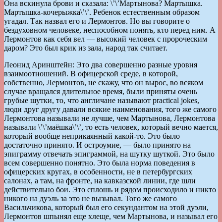
Она вскинула брови и сказала: \’\’Мартынова? Мартышка.
Мартышка-кочерыжка\’\’. Ребенок естественным образом
угадал. Так назвал его и Лермонтов. Но вы говорите о
бездуховном человеке, неспособном понять, кто перед ним. А
Лермонтов как себя вел — высокий человек с пророческим
даром? Это был крик из зала, народ так считает.
Леонид Аринштейн: Это два совершенно разные уровня
взаимоотношений. В офицерской среде, в которой,
собственно, Лермонтов, не скажу, что он вырос, во всяком
случае вращался длительное время, были приняты очень
грубые шутки, то, что англичане называют practical jokes,
люди друг другу давали всякие наименования, того же самого
Лермонтова называли не лучше, чем Мартынова, Лермонтова
называли \’\’маёшка\’\’, то есть человек, который вечно мается,
который вообще неприкаянный какой-то. Это было
достаточно принято. И остроумие, — было принято на
эпиграмму отвечать эпиграммой, на шутку шуткой. Это было
всем совершенно понятно. Это была норма поведения в
офицерских кругах, в особенности, не в петербургских
салонах, а там, на фронте, на кавказской линии, где шли
действительно бои. Это сплошь и рядом происходило и никто
никого на дуэль за это не вызывал. Того же самого
Васильчикова, который был его секундантом на этой дуэли,
Лермонтов шпынял еще хлеще, чем Мартынова, и называл его