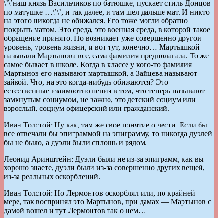
\’\’наш князь Васильчиков по батюшке, пускает стиль Донцов
по матушке …\’\’, и так далее, и там шел дальше мат. И никто
на этого никогда не обижался. Его тоже могли обратно
покрыть матом. Это среда, это военная среда, в которой такое
обращение принято. Но возникает уже совершенно другой
уровень, уровень жизни, и вот тут, конечно… Мартышкой
называли Мартынова все, сама фамилия предполагала. То же
самое бывает в школе. Когда в классе у кого-то фамилия
Мартынов его называют мартышкой, а Зайцева называют
зайкой. Что, на это когда-нибудь обижаются? Это
естественные взаимоотношения в том, что теперь называют
замкнутым социумом, не важно, это детский социум или
взрослый, социум офицерский или гражданский.
Иван Толстой: Ну как, там же свое понятие о чести. Если бы
все отвечали бы эпиграммой на эпиграмму, то никогда дуэлей
бы не было, а дуэли были сплошь и рядом.
Леонид Аринштейн: Дуэли были не из-за эпиграмм, как вы
хорошо знаете, дуэли были из-за совершенно других вещей,
из-за реальных оскорблений.
Иван Толстой: Но Лермонтов оскорблял или, по крайней
мере, так воспринял это Мартынов, при дамах — Мартынов с
дамой вошел и тут Лермонтов так о нем…