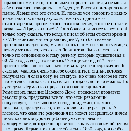
гораздо позже, не то, что не имели представления, а не могли
себе позволить говорить — о будущем России в историческом
плане. Лермонтов это сумел. И, прежде чем говорить о каких-
то частностях, я бы сразу хотел начать с одного его
стихотворения, пророческого стихотворения, которое он так и
назвал — \’Предсказание\’\’. Оно более или менее известно. Я
только могу сказать, что когда я писал об этом стихотворении
в \’\’Лермонтовской энциклопедии\’\’, это был камень
преткновения для всех, мы возились с ним несколько месяцев,
потому что все то, что сказал Лермонтов, было настолько
точно по отношению к тому режиму, который существовал в
60-70-е годы, когда готовилась \’\’Энциклопедия\’\’, что
просто требовали от нас вычеркивать целые предложения. К
счастью, удалось очень многое сохранить, и статьи, которая
получилась, я слава богу, не стыжусь, но очень многое из того,
что хотелось тогда сказать, сказать тогда было невозможно. По
сути дела, Лермонтов предсказал падение династии
Романовых, падение Царского Дома, предсказал кровавую
революцию, предсказал все то, что этой революции
сопутствует, — беззаконие, голод, эпидемии, поджоги,
пожары и, прежде всего, кровь, кровь и еще раз кровь. А
главное, что сама эта революция не может завершиться ничем
иным как диктатурой еще более ужасной, чем то
самодержавие, которое не нравилось каким-то слоям общества
в то время. Лермонтов пишет об этом в 1830 году, и я особо