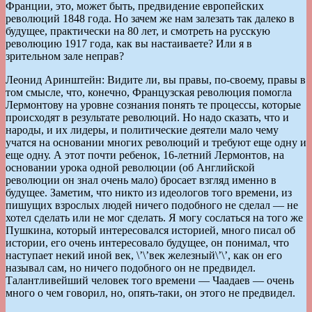
Франции, это, может быть, предвидение европейских
революций 1848 года. Но зачем же нам залезать так далеко в
будущее, практически на 80 лет, и смотреть на русскую
революцию 1917 года, как вы настаиваете? Или я в
зрительном зале неправ?
Леонид Аринштейн: Видите ли, вы правы, по-своему, правы в
том смысле, что, конечно, Французская революция помогла
Лермонтову на уровне сознания понять те процессы, которые
происходят в результате революций. Но надо сказать, что и
народы, и их лидеры, и политические деятели мало чему
учатся на основании многих революций и требуют еще одну и
еще одну. А этот почти ребенок, 16-летний Лермонтов, на
основании урока одной революции (об Английской
революции он знал очень мало) бросает взгляд именно в
будущее. Заметим, что никто из идеологов того времени, из
пишущих взрослых людей ничего подобного не сделал — не
хотел сделать или не мог сделать. Я могу сослаться на того же
Пушкина, который интересовался историей, много писал об
истории, его очень интересовало будущее, он понимал, что
наступает некий иной век, \’\’век железный\’\’, как он его
называл сам, но ничего подобного он не предвидел.
Талантливейший человек того времени — Чаадаев — очень
много о чем говорил, но, опять-таки, он этого не предвидел.