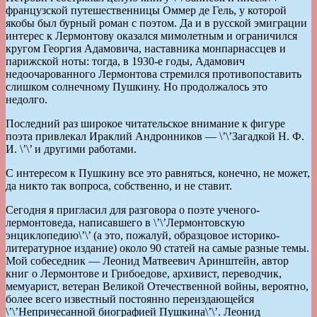
французской путешественницы Оммер де Гель, у которой
якобы был бурный роман с поэтом. Да и в русской эмиграции
интерес к Лермонтову оказался мимолетным и ограничился
кругом Георгия Адамовича, наставника монпарнассцев и
парижской ноты: тогда, в 1930-е годы, Адамович
недоочарованного Лермонтова стремился противопоставить
слишком солнечному Пушкину. Но продолжалось это
недолго.
Последний раз широкое читательское внимание к фигуре
поэта привлекал Ираклий Андронников — \’\’Загадкой Н. Ф.
И. \’\’ и другими работами.
С интересом к Пушкину все это равняться, конечно, не может,
да никто так вопроса, собственно, и не ставит.
Сегодня я пригласил для разговора о поэте ученого-
лермонтоведа, написавшего в \’\’Лермонтовскую
энциклопедию\’\’ (а это, пожалуй, образцовое историко-
литературное издание) около 90 статей на самые разные темы.
Мой собеседник — Леонид Матвеевич Аринштейн, автор
книг о Лермонтове и Грибоедове, архивист, переводчик,
мемуарист, ветеран Великой Отечественной войны, вероятно,
более всего известный постоянно переиздающейся
\’\’Непричесанной биографией Пушкина\’\’. Леонид