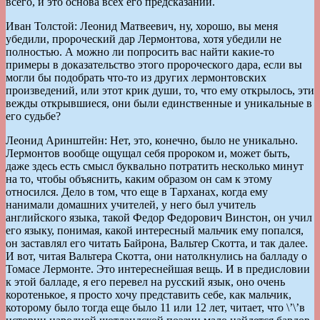
всего, и это основа всех его предсказаний.
Иван Толстой: Леонид Матвеевич, ну, хорошо, вы меня
убедили, пророческий дар Лермонтова, хотя убедили не
полностью. А можно ли попросить вас найти какие-то
примеры в доказательство этого пророческого дара, если вы
могли бы подобрать что-то из других лермонтовских
произведений, или этот крик души, то, что ему открылось, эти
вежды открывшиеся, они были единственные и уникальные в
его судьбе?
Леонид Аринштейн: Нет, это, конечно, было не уникально.
Лермонтов вообще ощущал себя пророком и, может быть,
даже здесь есть смысл буквально потратить несколько минут
на то, чтобы объяснить, каким образом он сам к этому
относился. Дело в том, что еще в Тарханах, когда ему
нанимали домашних учителей, у него был учитель
английского языка, такой Федор Федорович Винстон, он учил
его языку, понимая, какой интересный мальчик ему попался,
он заставлял его читать Байрона, Вальтер Скотта, и так далее.
И вот, читая Вальтера Скотта, они натолкнулись на балладу о
Томасе Лермонте. Это интереснейшая вещь. И в предисловии
к этой балладе, я его перевел на русский язык, оно очень
коротенькое, я просто хочу представить себе, как мальчик,
которому было тогда еще было 11 или 12 лет, читает, что \’\’в