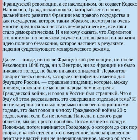
Французской революции, а ее наследником, он создает Кодекс
Наполеона, Гражданский кодекс, который лег в основу
дальнейшего развития Франции как правого государства и
как государства, которое таким образом, несмотря на очень
многие предпосылки не стать демократическим, все-таки
стало демократическим. И я не хочу сказать, что Лермонтов
это понимал, но во всяком случае он это выразил, он выразил
идею полного беззакония, которое настанет в результате
падения существующего монархического режима.
Далее — нигде, ни после Французской революции, ни после
Революции 1848 года, ни в Венгрии, ни во Франции не было
никакого голода, не было никаких эпидемий. Лермонтов
говорит здесь о вещах, которые специфичны именно для
будущего России, — страшные эпидемии, которые, между
прочим, покосили не меньше народа, чем выстрелы
Гражданской войны, и голод в России был страшный. Что я
буду об этом рассказывать, это совершенно отдельная тема? И
он не завершился только первыми послереволюционными
годами, это был голод и в эпоху Гражданской войны 20-х
годов, когда, если бы не помощь Нансена и целого ряда
обществ, мы бы просто погибли. Потом начнется голод в
Поволжье, потом начинается Голодомор, о котором до сих пор
спорят, в какой степени это намеренное, целенаправленное
действие властей или не целенаправленное, можно об этом