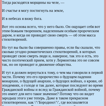
Тогда расходятся морщины на челе, —
И счастье я могу постигнуть на земле,
И в небесах я вижу бога.
Вот это основа всего, что у него было. Он ощущает себя вот
этим божьим творением, наделенным особым пророческим
даром, и когда он провидит свою смерть — об этом масса
стихотворений.
Но тут вы были бы совершенно правы, если бы сказали, что
сколько угодно романтических стихотворений, в которых
провидят свою смерть люди и, наверное, так это и есть, это
чисто поэтический прием, хотя у Лермонтова это не совсем
так, но он провидит и движение общества.
И тут я должен вернуться к тому, о чем мы говорили в первой
части. Почему это его пророчество о будущем падении
монархии, о будущей анархии, о будущих войнах, о крови, об
эпидемиях, о голоде и так далее, которые последуют во время
Гражданской войны и вслед за Гражданской войной, почему
это имеет для него такое значение? Потому что он видит
зародыш этого уже теперь. Даже в таком прекрасном
стихотворении, как \’\’Бородино\’\’, где восхваляется