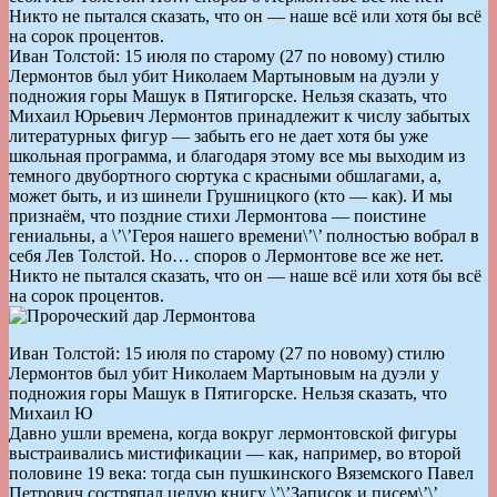
Никто не пытался сказать, что он — наше всё или хотя бы всё
на сорок процентов.
Иван Толстой: 15 июля по старому (27 по новому) стилю
Лермонтов был убит Николаем Мартыновым на дуэли у
подножия горы Машук в Пятигорске. Нельзя сказать, что
Михаил Юрьевич Лермонтов принадлежит к числу забытых
литературных фигур — забыть его не дает хотя бы уже
школьная программа, и благодаря этому все мы выходим из
темного двубортного сюртука с красными обшлагами, а,
может быть, и из шинели Грушницкого (кто — как). И мы
признаём, что поздние стихи Лермонтова — поистине
гениальны, а \’\’Героя нашего времени\’\’ полностью вобрал в
себя Лев Толстой. Но… споров о Лермонтове все же нет.
Никто не пытался сказать, что он — наше всё или хотя бы всё
на сорок процентов.
Иван Толстой: 15 июля по старому (27 по новому) стилю
Лермонтов был убит Николаем Мартыновым на дуэли у
подножия горы Машук в Пятигорске. Нельзя сказать, что
Михаил Ю
Давно ушли времена, когда вокруг лермонтовской фигуры
выстраивались мистификации — как, например, во второй
половине 19 века: тогда сын пушкинского Вяземского Павел
Петрович состряпал целую книгу \’\’Записок и писем\’\’