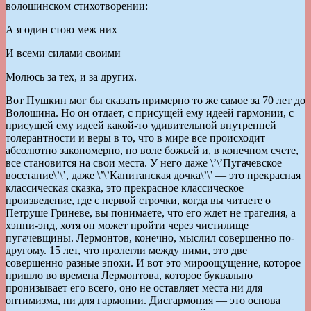
волошинском стихотворении:
А я один стою меж них
И всеми силами своими
Молюсь за тех, и за других.
Вот Пушкин мог бы сказать примерно то же самое за 70 лет до
Волошина. Но он отдает, с присущей ему идеей гармонии, с
присущей ему идеей какой-то удивительной внутренней
толерантности и веры в то, что в мире все происходит
абсолютно закономерно, по воле божьей и, в конечном счете,
все становится на свои места. У него даже \’\’Пугачевское
восстание\’\’, даже \’\’Капитанская дочка\’\’ — это прекрасная
классическая сказка, это прекрасное классическое
произведение, где с первой строчки, когда вы читаете о
Петруше Гриневе, вы понимаете, что его ждет не трагедия, а
хэппи-энд, хотя он может пройти через чистилище
пугачевщины. Лермонтов, конечно, мыслил совершенно по-
другому. 15 лет, что пролегли между ними, это две
совершенно разные эпохи. И вот это мироощущение, которое
пришло во времена Лермонтова, которое буквально
пронизывает его всего, оно не оставляет места ни для
оптимизма, ни для гармонии. Дисгармония — это основа