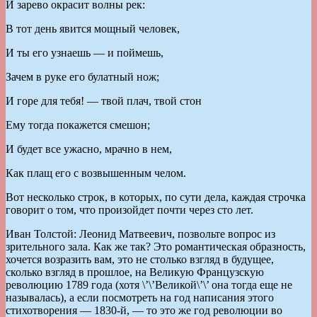
И зарево окрасит волны рек:
В тот день явится мощный человек,
И ты его узнаешь — и поймешь,
Зачем в руке его булатный нож;
И горе для тебя! — твой плач, твой стон
Ему тогда покажется смешон;
И будет все ужасно, мрачно в нем,
Как плащ его с возвышенным челом.
Вот несколько строк, в которых, по сути дела, каждая строчка
говорит о том, что произойдет почти через сто лет.
Иван Толстой: Леонид Матвеевич, позвольте вопрос из
зрительного зала. Как же так? Это романтическая образность,
хочется возразить вам, это не столько взгляд в будущее,
сколько взгляд в прошлое, на Великую Французскую
революцию 1789 года (хотя \’\’Великой\’\’ она тогда еще не
называлась), а если посмотреть на год написания этого
стихотворения — 1830-й, — то это же год революции во