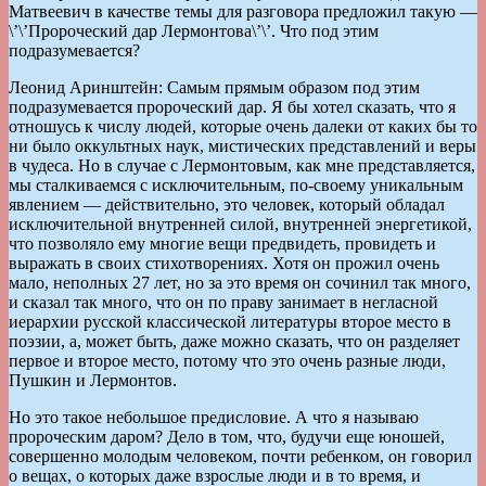
Матвеевич в качестве темы для разговора предложил такую —
\’\’Пророческий дар Лермонтова\’\’. Что под этим
подразумевается?
Леонид Аринштейн: Самым прямым образом под этим
подразумевается пророческий дар. Я бы хотел сказать, что я
отношусь к числу людей, которые очень далеки от каких бы то
ни было оккультных наук, мистических представлений и веры
в чудеса. Но в случае с Лермонтовым, как мне представляется,
мы сталкиваемся с исключительным, по-своему уникальным
явлением — действительно, это человек, который обладал
исключительной внутренней силой, внутренней энергетикой,
что позволяло ему многие вещи предвидеть, провидеть и
выражать в своих стихотворениях. Хотя он прожил очень
мало, неполных 27 лет, но за это время он сочинил так много,
и сказал так много, что он по праву занимает в негласной
иерархии русской классической литературы второе место в
поэзии, а, может быть, даже можно сказать, что он разделяет
первое и второе место, потому что это очень разные люди,
Пушкин и Лермонтов.
Но это такое небольшое предисловие. А что я называю
пророческим даром? Дело в том, что, будучи еще юношей,
совершенно молодым человеком, почти ребенком, он говорил
о вещах, о которых даже взрослые люди и в то время, и