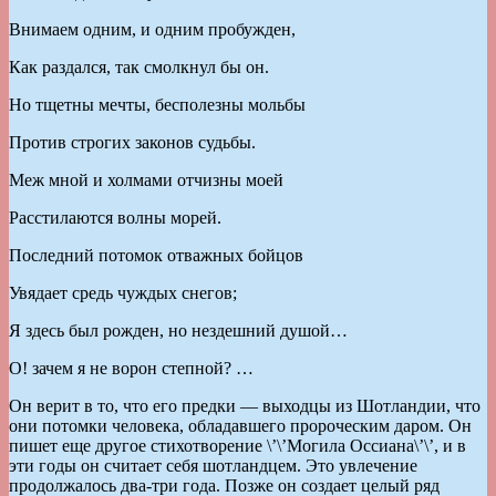
Внимаем одним, и одним пробужден,
Как раздался, так смолкнул бы он.
Но тщетны мечты, бесполезны мольбы
Против строгих законов судьбы.
Меж мной и холмами отчизны моей
Расстилаются волны морей.
Последний потомок отважных бойцов
Увядает средь чуждых снегов;
Я здесь был рожден, но нездешний душой…
О! зачем я не ворон степной? …
Он верит в то, что его предки — выходцы из Шотландии, что
они потомки человека, обладавшего пророческим даром. Он
пишет еще другое стихотворение \’\’Могила Оссиана\’\’, и в
эти годы он считает себя шотландцем. Это увлечение
продолжалось два-три года. Позже он создает целый ряд