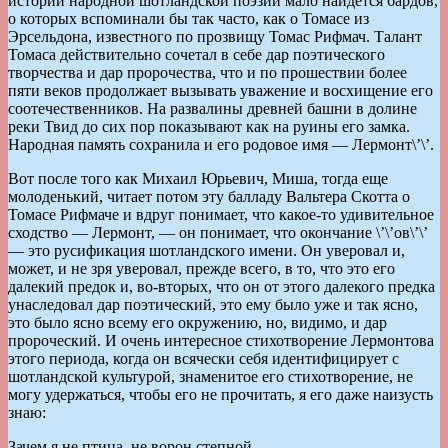
истории народной шотландской поэзии мало найдется бардов,
о которых вспоминали бы так часто, как о Томасе из
Эрсельдона, известного по прозвищу Томас Рифмач. Талант
Томаса действительно сочетал в себе дар поэтического
творчества и дар пророчества, что и по прошествии более
пяти веков продолжает вызывать уважение и восхищение его
соотечественников. На развалины древней башни в долине
реки Твид до сих пор показывают как на руины его замка.
Народная память сохранила и его родовое имя — Лермонт\’\’.
Вот после того как Михаил Юрьевич, Миша, тогда еще
молоденький, читает потом эту балладу Вальтера Скотта о
Томасе Рифмаче и вдруг понимает, что какое-то удивительное
сходство — Лермонт, — он понимает, что окончание \’\’ов\’\’
— это русификация шотландского имени. Он уверовал и,
может, и не зря уверовал, прежде всего, в то, что это его
далекий предок и, во-вторых, что он от этого далекого предка
унаследовал дар поэтический, это ему было уже и так ясно,
это было ясно всему его окружению, но, видимо, и дар
пророческий. И очень интересное стихотворение Лермонтова
этого периода, когда он всячески себя идентифицирует с
шотландской культурой, знаменитое его стихотворение, не
могу удержаться, чтобы его не прочитать, я его даже наизусть
знаю:
Зачем я не птица, не ворон степной,