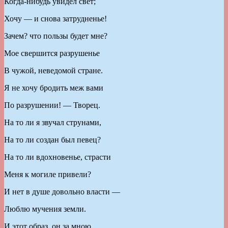
Когда-нибудь увидел свет;
Хочу — и снова затрудненье!
Зачем? что пользы будет мне?
Мое свершится разрушенье
В чужой, неведомой стране.
Я не хочу бродить меж вами
По разрушении! — Творец.
На то ли я звучал струнами,
На то ли создан был певец?
На то ли вдохновенье, страсти
Меня к могиле привели?
И нет в душе довольно власти —
Люблю мучения земли.
И этот образ, он за мною