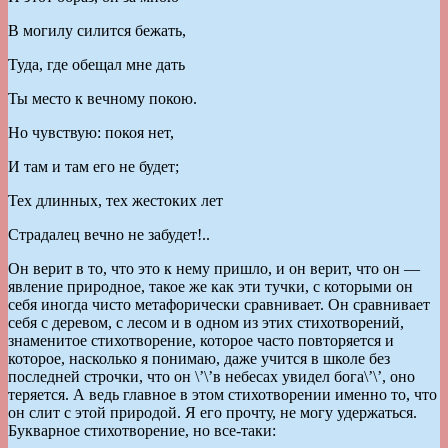
В могилу силится бежать,
Туда, где обещал мне дать
Ты место к вечному покою.
Но чувствую: покоя нет,
И там и там его не будет;
Тех длинных, тех жестоких лет
Страдалец вечно не забудет!..
Он верит в то, что это к нему пришло, и он верит, что он —
явление природное, такое же как эти тучки, с которыми он
себя иногда чисто метафорически сравнивает. Он сравнивает
себя с деревом, с лесом и в одном из этих стихотворений,
знаменитое стихотворение, которое часто повторяется и
которое, насколько я понимаю, даже учится в школе без
последней строчки, что он \’\’в небесах увидел бога\’\’, оно
теряется. А ведь главное в этом стихотворении именно то, что
он слит с этой природой. Я его прочту, не могу удержаться.
Букварное стихотворение, но все-таки: