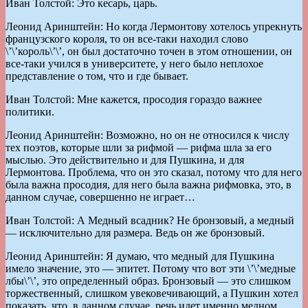
Иван Толстой: Это кесарь, царь.
Леонид Аринштейн: Но когда Лермонтову хотелось упрекнуть
французского короля, то он все-таки находил слово
\’\’король\’\’, он был достаточно точен в этом отношении, он
все-таки учился в университете, у него было неплохое
представление о том, что и где бывает.
Иван Толстой: Мне кажется, просодия гораздо важнее
политики.
Леонид Аринштейн: Возможно, но он не относился к числу
тех поэтов, которые шли за рифмой — рифма шла за его
мыслью. Это действительно и для Пушкина, и для
Лермонтова. Проблема, что он это сказал, потому что для него
была важна просодия, для него была важна рифмовка, это, в
данном случае, совершенно не играет…
Иван Толстой: А Медный всадник? Не бронзовый, а медный
— исключительно для размера. Ведь он же бронзовый.
Леонид Аринштейн: Я думаю, что медный для Пушкина
имело значение, это — эпитет. Потому что вот эти \’\’медные
лбы\’\’, это определенный образ. Бронзовый — это слишком
торжественный, слишком увековечивающий, а Пушкин хотел
показать, что, в данном случае, речь идет именно медном