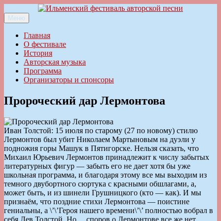
Перейти
к
Меню
Ильменский фестиваль авторской песни
содержимому
Главная
О фестивале
История
Авторская музыка
Программа
Организаторы и спонсоры
Пророческий дар Лермонтова
Иван Толстой: 15 июля по старому (27 по новому) стилю
Лермонтов был убит Николаем Мартыновым на дуэли у
подножия горы Машук в Пятигорске. Нельзя сказать, что
Михаил Юрьевич Лермонтов принадлежит к числу забытых
литературных фигур — забыть его не дает хотя бы уже
школьная программа, и благодаря этому все мы выходим из
темного двубортного сюртука с красными обшлагами, а,
может быть, и из шинели Грушницкого (кто — как). И мы
признаём, что поздние стихи Лермонтова — поистине
гениальны, а \’\’Героя нашего времени\’\’ полностью вобрал в
себя Лев Толстой. Но… споров о Лермонтове все же нет.