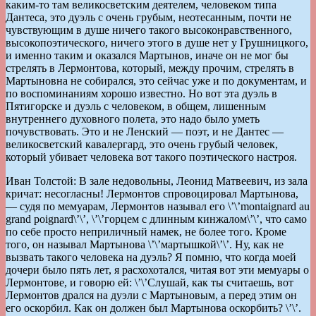
каким-то там великосветским деятелем, человеком типа
Дантеса, это дуэль с очень грубым, неотесанным, почти не
чувствующим в душе ничего такого высоконравственного,
высокопоэтического, ничего этого в душе нет у Грушницкого,
и именно таким и оказался Мартынов, иначе он не мог бы
стрелять в Лермонтова, который, между прочим, стрелять в
Мартыновна не собирался, это сейчас уже и по документам, и
по воспоминаниям хорошо известно. Но вот эта дуэль в
Пятигорске и дуэль с человеком, в общем, лишенным
внутреннего духовного полета, это надо было уметь
почувствовать. Это и не Ленский — поэт, и не Дантес —
великосветский кавалергард, это очень грубый человек,
который убивает человека вот такого поэтического настроя.
Иван Толстой: В зале недовольны, Леонид Матвеевич, из зала
кричат: несогласны! Лермонтов спровоцировал Мартынова,
— судя по мемуарам, Лермонтов называл его \’\’montaignard au
grand poignard\’\’, \’\’горцем с длинным кинжалом\’\’, что само
по себе просто неприличный намек, не более того. Кроме
того, он называл Мартынова \’\’мартышкой\’\’. Ну, как не
вызвать такого человека на дуэль? Я помню, что когда моей
дочери было пять лет, я расхохотался, читая вот эти мемуары о
Лермонтове, и говорю ей: \’\’Слушай, как ты считаешь, вот
Лермонтов дрался на дуэли с Мартыновым, а перед этим он
его оскорбил. Как он должен был Мартынова оскорбить? \’\’.