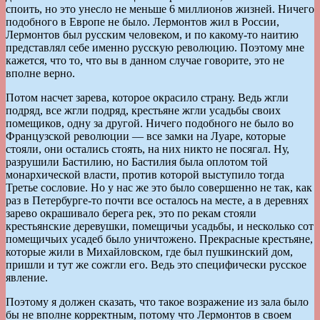
споить, но это унесло не меньше 6 миллионов жизней. Ничего
подобного в Европе не было. Лермонтов жил в России,
Лермонтов был русским человеком, и по какому-то наитию
представлял себе именно русскую революцию. Поэтому мне
кажется, что то, что вы в данном случае говорите, это не
вполне верно.
Потом насчет зарева, которое окрасило страну. Ведь жгли
подряд, все жгли подряд, крестьяне жгли усадьбы своих
помещиков, одну за другой. Ничего подобного не было во
Французской революции — все замки на Луаре, которые
стояли, они остались стоять, на них никто не посягал. Ну,
разрушили Бастилию, но Бастилия была оплотом той
монархической власти, против которой выступило тогда
Третье сословие. Но у нас же это было совершенно не так, как
раз в Петербурге-то почти все осталось на месте, а в деревнях
зарево окрашивало берега рек, это по рекам стояли
крестьянские деревушки, помещичьи усадьбы, и несколько сот
помещичьих усадеб было уничтожено. Прекрасные крестьяне,
которые жили в Михайловском, где был пушкинский дом,
пришли и тут же сожгли его. Ведь это специфически русское
явление.
Поэтому я должен сказать, что такое возражение из зала было
бы не вполне корректным, потому что Лермонтов в своем