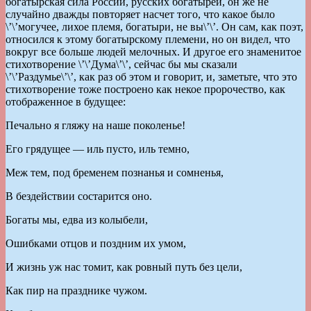
богатырская сила России, русских богатырей, он же не
случайно дважды повторяет насчет того, что какое было
\’\’могучее, лихое племя, богатыри, не вы\’\’. Он сам, как поэт,
относился к этому богатырскому племени, но он видел, что
вокруг все больше людей мелочных. И другое его знаменитое
стихотворение \’\’Дума\’\’, сейчас бы мы сказали
\’\’Раздумье\’\’, как раз об этом и говорит, и, заметьте, что это
стихотворение тоже построено как некое пророчество, как
отображенное в будущее:
Печально я гляжу на наше поколенье!
Его грядущее — иль пусто, иль темно,
Меж тем, под бременем познанья и сомненья,
В бездействии состарится оно.
Богаты мы, едва из колыбели,
Ошибками отцов и поздним их умом,
И жизнь уж нас томит, как ровный путь без цели,
Как пир на празднике чужом.