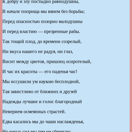
К добру и злу постыдно равнодушны,
В начале поприща мы вянем без борьбы;
Перед опасностью позорно малодушны
И перед властию — презренные рабы.
Так тощий плод, до времени созрелый,
Ни вкуса нашего не радуя, ни глаз,
Висит между цветов, пришлец осиротелый,
И час их красоты — его паденья час!
Мы иссушили ум наукою бесплодной,
Тая завистливо от ближних и друзей
Надежды лучшие и голос благородный
Неверием осмеянных страстей.
Едва касались мы до чаши наслажденья,
Но юных сил мы тем не сберегли;