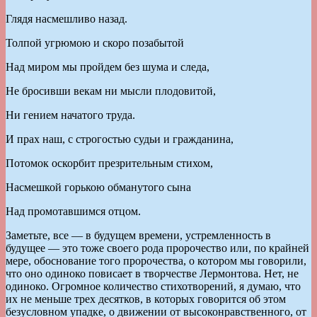
Глядя насмешливо назад.
Толпой угрюмою и скоро позабытой
Над миром мы пройдем без шума и следа,
Не бросивши векам ни мысли плодовитой,
Ни гением начатого труда.
И прах наш, с строгостью судьи и гражданина,
Потомок оскорбит презрительным стихом,
Насмешкой горькою обманутого сына
Над промотавшимся отцом.
Заметьте, все — в будущем времени, устремленность в
будущее — это тоже своего рода пророчество или, по крайней
мере, обоснование того пророчества, о котором мы говорили,
что оно одиноко повисает в творчестве Лермонтова. Нет, не
одиноко. Огромное количество стихотворений, я думаю, что
их не меньше трех десятков, в которых говорится об этом
безусловном упадке, о движении от высоконравственного, от