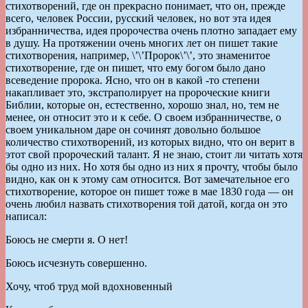
стихотворений, где он прекрасно понимает, что он, прежде
всего, человек России, русский человек, но вот эта идея
избранничества, идея пророчества очень плотно западает ему
в душу. На протяжении очень многих лет он пишет такие
стихотворения, например, \’\’Пророк\’\’, это знаменитое
стихотворение, где он пишет, что ему богом было дано
всеведение пророка. Ясно, что он в какой -то степени
накапливает это, экстраполирует на пророческие книги
Библии, которые он, естественно, хорошо знал, но, тем не
менее, он относит это и к себе. О своем избранничестве, о
своем уникальном даре он сочинят довольно большое
количество стихотворений, из которых видно, что он верит в
этот свой пророческий талант. Я не знаю, стоит ли читать хотя
бы одно из них. Но хотя бы одно из них я прочту, чтобы было
видно, как он к этому сам относится. Вот замечательное его
стихотворение, которое он пишет тоже в мае 1830 года — он
очень любил назвать стихотворения той датой, когда он это
написал:
Боюсь не смерти я. О нет!
Боюсь исчезнуть совершенно.
Хочу, чтоб труд мой вдохновенный