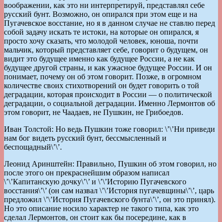
воображении, как это ни интерпретируй, представлял себе
русский бунт. Возможно, он опирался при этом еще и на
Пугачевское восстание, но я в данном случае не ставлю перед
собой задачу искать те истоки, на которые он опирался, я
просто хочу сказать, что молодой человек, юноша, почти
мальчик, который представляет себе, говорит о будущем, он
видит это будущее именно как будущее России, а не как
будущее другой страны, и как ужасное будущее России. И он
понимает, почему он об этом говорит. Позже, в огромном
количестве своих стихотворений он будет говорить о той
деградации, которая происходит в России — о политической
деградации, о социальной деградации. Именно Лермонтов об
этом говорит, не Чаадаев, не Пушкин, не Грибоедов.
Иван Толстой: Но ведь Пушкин тоже говорил: \’\’Ни приведи
нам бог видеть русский бунт, бессмысленный и
беспощадный\’\’.
Леонид Аринштейн: Правильно, Пушкин об этом говорил, но
после этого он прекраснейшим образом написал
\’\’Капитанскую дочку\’\’ и \’\’Историю Пугачевского
восстания\’\’ (он сам назвал \’\’История пугачевщины\’\’, царь
предложил \’\’История Пугачевского бунта\’\’, он это принял).
Но это описание носило характер не такого типа, как это
сделал Лермонтов, он стоит как бы посередине, как в