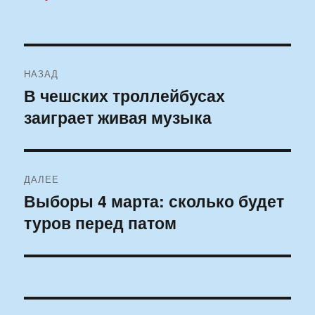
Навигация
НАЗАД
по
В чешских троллейбусах
Предыдущая
заиграет живая музыка
запись:
записям
ДАЛЕЕ
Выборы 4 марта: сколько будет
Следующая
туров перед патом
запись: