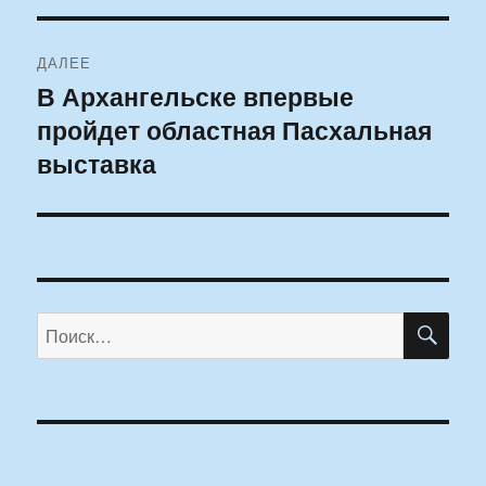
ДАЛЕЕ
В Архангельске впервые
Следующая
пройдет областная Пасхальная
запись:
выставка
ПО
Искать: