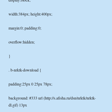
width:384px; height:400px;
margin:0; padding:0;
overflow:hidden;
}
. b-nrktk-download {
padding:25px 0 25px 78px;
background: #333 url (http://s.afisha.ru/dsn/nrktk/nrktk-
dl.gif) 13px