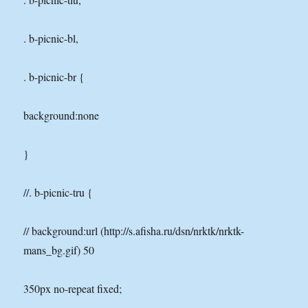
. b-picnic-bl,
. b-picnic-br {
background:none
}
//. b-picnic-tru {
// background:url (http://s.afisha.ru/dsn/nrktk/nrktk-
mans_bg.gif) 50
350px no-repeat fixed;