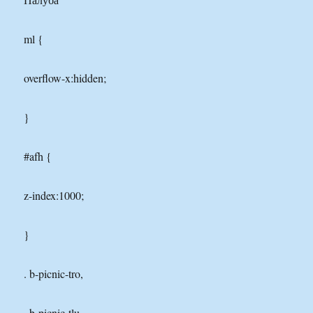
ml {
overflow-x:hidden;
}
#afh {
z-index:1000;
}
. b-picnic-tro,
. b-picnic-tlu,