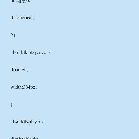
0 no-repeat;
//}
. b-nrktk-player-col {
float:left;
width:384px;
}
. b-nrktk-player {
display:block;