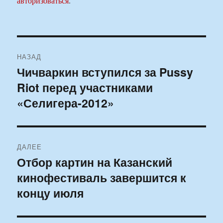
авторизоваться
.
Навигация
НАЗАД
по
Чичваркин вступился за Pussy
Предыдущая
Riot перед участниками
запись:
записям
«Селигера-2012»
ДАЛЕЕ
Отбор картин на Казанский
Следующая
кинофестиваль завершится к
запись:
концу июля