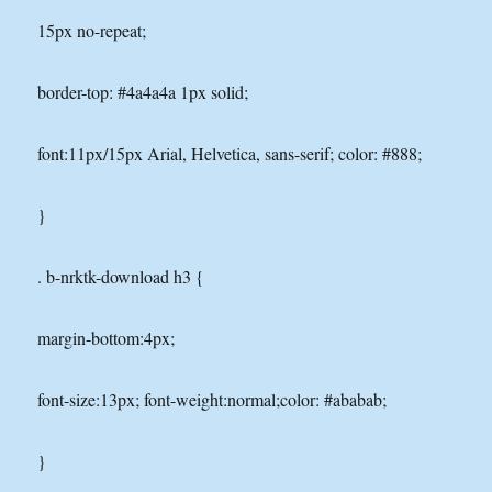
15px no-repeat;
border-top: #4a4a4a 1px solid;
font:11px/15px Arial, Helvetica, sans-serif; color: #888;
}
. b-nrktk-download h3 {
margin-bottom:4px;
font-size:13px; font-weight:normal;color: #ababab;
}