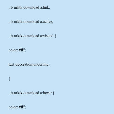
. b-nrktk-download a:link,
. b-nrktk-download a:active,
. b-nrktk-download a:visited {
color: #fff;
text-decoration:underline;
}
. b-nrktk-download a:hover {
color: #fff;