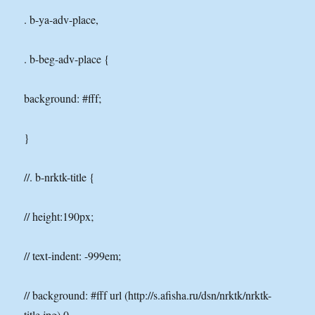
. b-ya-adv-place,
. b-beg-adv-place {
background: #fff;
}
//. b-nrktk-title {
// height:190px;
// text-indent: -999em;
// background: #fff url (http://s.afisha.ru/dsn/nrktk/nrktk-
title.jpg) 0