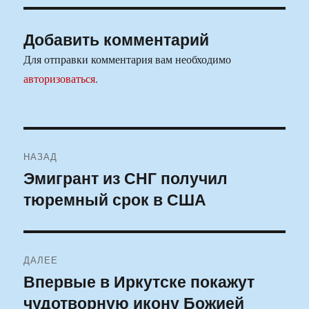
Добавить комментарий
Для отправки комментария вам необходимо
авторизоваться
.
Навигация
НАЗАД
по
Эмигрант из СНГ получил
Предыдущая
тюремный срок в США
запись:
записям
ДАЛЕЕ
Впервые в Иркутске покажут
Следующая
чудотворную икону Божией
запись: