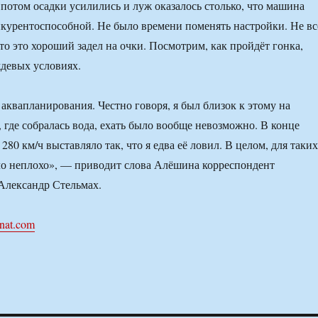
 потом осадки усилились и луж оказалось столько, что машина
нкурентоспособной. Не было времени поменять настройки. Не вс
сто это хороший задел на очки. Посмотрим, как пройдёт гонка,
ждевых условиях.
 аквапланирования. Честно говоря, я был близок к этому на
 где собралась вода, ехать было вообще невозможно. В конце
80 км/ч выставляло так, что я едва её ловил. В целом, для таких
ло неплохо», — приводит слова Алёшина корреспондент
Александр Стельмах.
nat.com