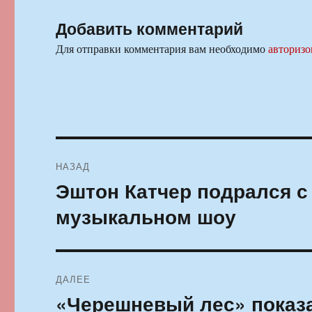
Добавить комментарий
Для отправки комментария вам необходимо
авторизо
Навигация
НАЗАД
по
Эштон Катчер подрался с
Предыдущая
запись:
записям
музыкальном шоу
ДАЛЕЕ
«Черешневый лес» показ
Следующая