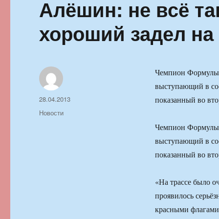
Алёшин: не всё так
хороший задел на
Чемпион Формулы «
выступающий в сос
Автор
Опубликовано
28.04.2013
показанный во вто
Рубрики
Новости
Чемпион Формулы «
выступающий в сос
показанный во вто
«На трассе было о
проявилось серьёз
красными флагами.