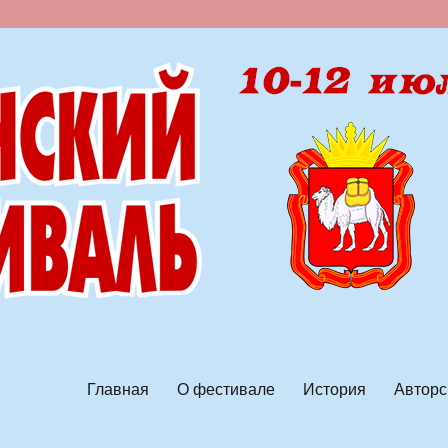
ской песни
Главная
О фестивале
История
Авторс