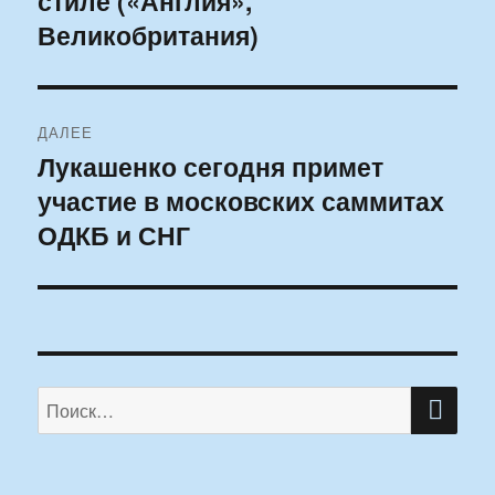
стиле («Англия»,
записям
Великобритания)
ДАЛЕЕ
Лукашенко сегодня примет
Следующая
участие в московских саммитах
запись:
ОДКБ и СНГ
ПО
Искать: