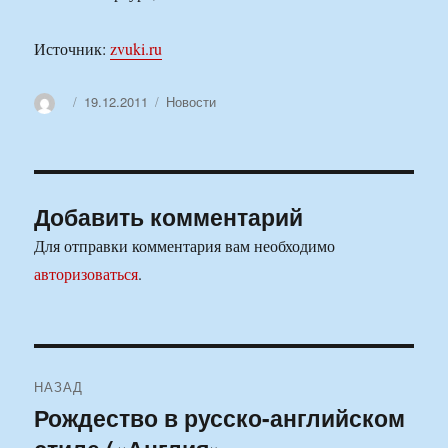
Источник:
zvuki.ru
Автор
Опубликовано
Рубрики
19.12.2011
Новости
Добавить комментарий
Для отправки комментария вам необходимо
авторизоваться
.
Навигация
НАЗАД
по
Рождество в русско-английском
Предыдущая
запись: