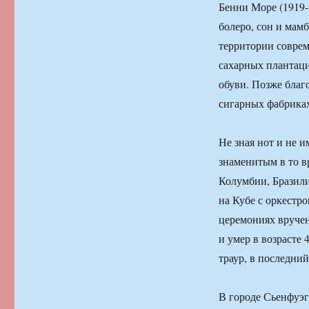
Бенни Море (1919-
болеро, сон и мам
территории соврем
сахарных плантаци
обуви. Позже благ
сигарных фабриках
Не зная нот и не и
знаменитым в то в
Колумбии, Бразили
на Кубе с оркестр
церемониях вручен
и умер в возрасте
траур, в последни
В городе Сьенфуэ