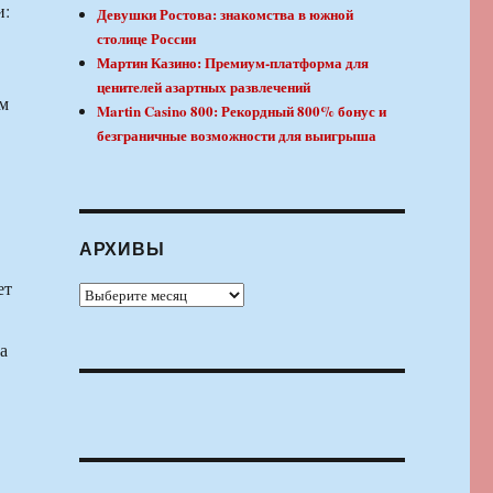
и:
Девушки Ростова: знакомства в южной
столице России
Мартин Казино: Премиум-платформа для
ценителей азартных развлечений
ом
Martin Casino 800: Рекордный 800% бонус и
безграничные возможности для выигрыша
АРХИВЫ
ет
Архивы
а