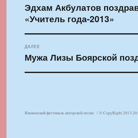
по
Эдхам Акбулатов поздрав
Предыдущая
запись:
записям
«Учитель года-2013»
ДАЛЕЕ
Мужа Лизы Боярской поз
Следующая
запись:
Ильменский фестиваль авторской песни
© CopyRight 2013-20