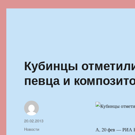
Ильменский фестиваль автор
Кубинцы отметили
певца и композит
Автор
Опубликовано
20.02.2013
Рубрики
Новости
А, 20 фев — РИА Н