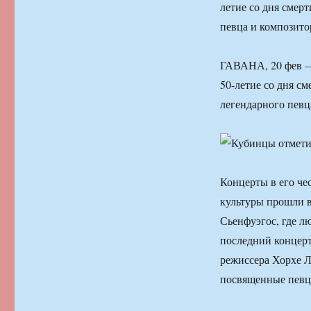
летие со дня смер
певца и композит
ГАВАНА, 20 фев —
50-летие со дня см
легендарного пев
Концерты в его че
культуры прошли в 
Сьенфуэгос, где л
последний концерт
режиссера Хорхе Л
посвященные певц