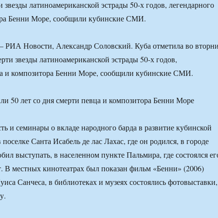
ти звезды латиноамериканской эстрады 50-х годов, легендарного
ора Бенни Море, сообщили кубинские СМИ.
 РИА Новости, Александр Соловский. Куба отметила во вторн
ерти звезды латиноамериканской эстрады 50-х годов,
ца и композитора Бенни Море, сообщили кубинские СМИ.
сть и семинары о вкладе народного барда в развитие кубинской
поселке Санта Исабель де лас Лахас, где он родился, в городе
юбил выступать, в населенном пункте Пальмира, где состоялся ег
. В местных кинотеатрах был показан фильм «Бенни» (2006)
уиса Санчеса, в библиотеках и музеях состоялись фотовыставки,
у.