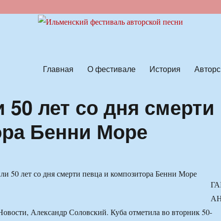
ской песни
Главная
О фестивале
История
Авторс
 50 лет со дня смерти
ора Бенни Море
ГА
А
овости, Александр Соловский. Куба отметила во вторник 50-