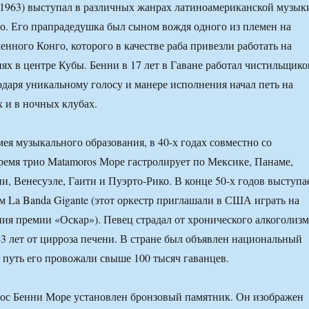
1963) выступал в различных жанрах латиноамериканской музык
бо. Его прапрадедушка был сыном вождя одного из племен на
енного Конго, которого в качестве раба привезли работать на
ях в центре Кубы. Бенни в 17 лет в Гаване работал чистильщик
одаря уникальному голосу и манере исполнения начал петь на
 и в ночных клубах.
мея музыкального образования, в 40-х годах совместно со
ремя трио Matamoros Море гастролирует по Мексике, Панаме,
и, Венесуэле, Гаити и Пуэрто-Рико. В конце 50-х годов выступа
ом La Banda Gigante (этот оркестр приглашали в США играть на
ия премии «Оскар»). Певец страдал от хронического алкоголизм
 43 лет от цирроза печени. В стране был объявлен национальный
й путь его провожали свыше 100 тысяч гаванцев.
гос Бенни Море установлен бронзовый памятник. Он изображен