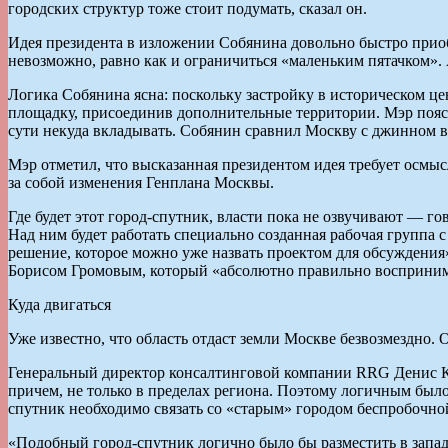
городских структур тоже стоит подумать, сказал он.
Идея президента в изложении Собянина довольно быстро прио
невозможно, равно как и ограничиться «маленьким пятачком». 
Логика Собянина ясна: поскольку застройку в историческом це
площадку, присоединив дополнительные территории. Мэр поясн
сути некуда вкладывать. Собянин сравнил Москву с джинном в
Мэр отметил, что высказанная президентом идея требует осмы
за собой изменения Генплана Москвы.
Где будет этот город-спутник, власти пока не озвучивают — го
Над ним будет работать специально созданная рабочая группа 
решение, которое можно уже назвать проектом для обсуждения
Борисом Громовым, который «абсолютно правильно воспринима
Куда двигаться
Уже известно, что область отдаст земли Москве безвозмездно. О
Генеральный директор консалтинговой компании RRG Денис Ко
причем, не только в пределах региона. Поэтому логичным был
спутник необходимо связать со «старым» городом беспробочной
«Подобный город-спутник логично было бы разместить в запад