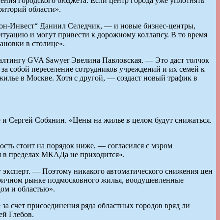
нения городского бюджета. Если центр города уже уплотнять
риторий области».
он-Инвест“ Даниил Селедчик, — и новые бизнес-центры,
туацию и могут привести к дорожному коллапсу. В то время
ановки в столице».
алтингу GVA Sawyer Эвелина Павловская. — Это даст толчок
за собой переселение сотрудников учреждений и их семей к
жилье в Москве. Хотя с другой, — создаст новый трафик в
е и Сергей Собянин. «Цены на жилье в целом будут снижаться.
ость стоит на порядок ниже, — согласился с мэром
я в пределах МКАДа не приходится».
ет эксперт. — Поэтому никакого автоматического снижения цен
торичном рынке подмосковного жилья, воодушевленные
ом и областью».
за счет присоединения ряда областных городов вряд ли
ей Глебов.