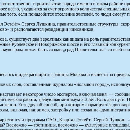
 Соответственно, строительство города именно в таком районе 
орее всего, ухудшится за счет огромного количества специальн
ме того, если понадобится отселение жителей, то люди смогут 
Эстейт» Сергея Лушкина, правительственные структуры, скорее
ково» и располагаются резиденции чиновников.
а, существует два вероятных кандидата на роль правительствен
ижные Рублевское и Новорижское шоссе и его главный конкурент
 наукограда может быть создан „град Правительства“ со всей с
еслось к идее расширить границы Москвы и вынести за преде
вых слов, составленный журналом «Большой город», использует
д настаивает некоторое число экспертов, включая меня, — сооб
литическая работа, требующая минимум 2-3 лет. Есть два пути.
мысленно. Есть другой способ, при котором формируется договор
ам, включая, например, застройку или создание административ
аркетингу и продажам ОАО „Квартал Эстейт“ Сергей Лушкин. — 
рода? Возможно — гостиницы, возможно — культурные площадки. 