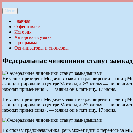
Перейти
к
Меню
Ильменский фестиваль авторской песни
содержимому
Главная
О фестивале
История
Авторская музыка
Программа
Организаторы и спонсоры
Федеральные чиновники станут замк
Не успел президент Медведев заявить о расширении границ Мо
сконцентрировано в центре Москвы, а 2/3 жилья — по периметр
находят применения», — заявил он в пятницу, 17 июня.
Не успел президент Медведев заявить о расширении границ Мо
сконцентрировано в центре Москвы, а 2/3 жилья — по периметр
находят применения», — заявил он в пятницу, 17 июня.
По словам градоначальника, речь может идти о переносе за МК