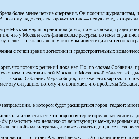
брела более-менее четкие очертания. Он пояснил журналистам,
А поэтому надо создать город-спутник — некую зону, которая д
нтре Москвы мэрия ограничила (а это, по его словам, традицио
ил, что у Москвы есть финансовые ресурсы, но из-за ограничен
 бутылке — с колоссальным объемом инвестиций ей тесно в огр
сления с точки зрения логистики и градостроительных возможн
ворят, что готовых решений пока нет. Но, по словам Собянина, п
с участием представителей Москвы и Московской области. «Я ду
», — сказал Собянин. Мэр сообщил, что уже разговаривал по по
ет эту ситуацию, потому что понимает, что проблемы Москвы д
 направлении, в котором будет расширяться город, гадают: многи
локольников считает, что подобная территориальная единица 
о бы разместить его недалеко от действующих международных аэ
 «вылетной» магистралью, а также создать единую сеть скорост
ной части, — считает Андрей Глебов. — Это традиционно прави