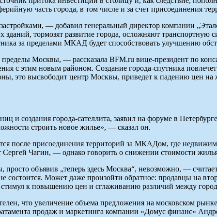
сточник притока инвестиций в столицу и, как следствие, попол
ерийную часть города, в том числе и за счет присоединения тер
застройками, — добавил генеральный директор компании „Этал
зданий, тормозят развитие города, осложняют транспортную си
утника за пределами МКАД будет способствовать улучшению обст
 пределы Москвы, — рассказала BFM.ru вице-президент по конс
ия с этим новым районом. Создание города-спутника повлечет 
роны, это высвободит центр Москвы, приведет к падению цен на 
ниц и создания города-сателлита, заявил на форуме в Петербург
ожности строить новое жилье», — сказал он.
зится после присоединения территорий за МКАДом, где недвижим
 Сергей Чагин, — однако говорить о снижении стоимости жиль
ы, просто объявив „теперь здесь Москва“, невозможно, — счита
 не состоится. Может даже произойти обратное: продавцы на в
 стимул к повышению цен и сглаживанию различий между город
елен, что увеличение объема предложения на московском рынке 
ратамента продаж и маркетинга компании «Домус финанс» Андр