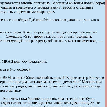
представляется вполне логичным. Местным жителям новый город
ых машин и возможного перекрывания трассы в отдельные
получить современные квартиры».
 всего, выберут Рублево-Успенское направление, так как в
ного города: Красногорск, где размещается правительство
 — Сколково. «Этот проект патронирует сам президент,
оответствующей инфраструктурой лично у меня не имеется», —
лы МКАД ряд госучреждений.
ся в блогосфере).
щил BFM.ru член Общественной палаты РФ, архитектор Вячеслав
 Первый подразумевает автоматически „демонтаж“ Московской
ная агломерация, заключается целая система договоров между
ного центра».
Конечно, пока больше вопросов, чем ответов. Что будет
Однозначно, не бизнес-центры, иначе вся идея пропадет. Но