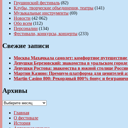
Грушинский фестиваль
(82)
Клубы, творческие объединения, театры
(141)
Музыкальные инструменты
(69)
Новости
(42 062)
Обо всем
(112)
Персоналии
(134)
Фестивали, конкурсы, концерты
(233)
Свежие записи
Москва Махачкала самолет: комфортное путешествие
Девушки Березовский: знакомства в уральском город
Девушки Ростова: знакомства в южной столице Росси
Мартин Казино: Премиум-платформа для ценителей а
Martin Casino 800: Рекордный 800% бонус и безгран
Архивы
Архивы
Главная
О фестивале
История