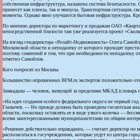
собственная инфраструктура, налажена система безопасности.
принесет как плюсы, так и минусы. Транспортная ситуация, ск
моменты. Однако явно улучшится бытовая инфраструктура. Кро
По мнению директора по маркетингу и продажам ОАО «Квартал 
непосредственной близости там уже реализуется проект «Скол
На взгляд гендиректора «Релайт-Недвижимость» Олега Самойлов
Московской области и неподалеку от которого проходят прест
поэтому сомнений в том, что при необходимости неподалеку от
отметил Самойлов.
Кого попросят из Москвы
Большинство опрошенных BFM.ru экспертов положительно отн
Замкадыш — человек, живущий за пределами МКАД (словарь но
«На идее создания особого федерального округа не первый го
Глазычев. — Но прежде должна быть проведена гигантская ана
области, поскольку оставлять ее в виде узкого колечка — бесс
всеми заинтересованными муниципалитетами по общим интерес
«Решение действительно оправданно, — считает директор по м
располагаться в госучреждениях, которые уедут из центра го