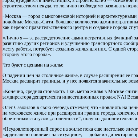
город нуждается в инвестициях, а строительство — основной и
строительством некуда, то логично необходимо развивать периф
«Москва — город с многовековой историей и архитектурными 
подобные Москва-Сити, большое количество административных 
как перенос правительственного центра и создание города-сп
«Лично я — за рассредоточение административных функций за
развитию других регионов и улучшению транспортного сообщен
месту работы, потребует создания жилья для них. С одной сто
сторону этого города».
Что будет с ценами на жилье
О падении цен на столичное жилье, в случае расширения ее гра
Москва расширит границы, и у нее появятся значительные возм
«Конечно, средняя стоимость 1 кв. метра жилья в Москве сни
замдиректора департамента инвестиционных продаж NAI Becar
Олег Самойлов в свою очередь отмечает, что «повлиять на цен
на московское жилье при расширении границ города, конечно,
обретенным статусом „столичности“, получат дополнительный
«Неудовлетворенный спрос на жилье пока еще настолько значит
кардинально повлияет на ситуацию», — добавил директор деп