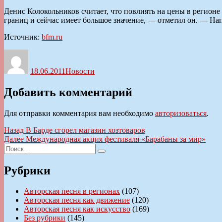
Денис Колокольников считает, что повлиять на цены в регио
границ и сейчас имеет большое значение, — отметил он. — Н
Источник:
bfm.ru
Автор
Опубликовано
Рубрики
18.06.2011
Новости
Добавить комментарий
Для отправки комментария вам необходимо
авторизоваться
.
Навигация
Предыдущая
Назад
В Барде сгорел магазин хозтоваров
запись:
Следующая
Далее
Международная акция фестиваля «Барабаны за мир»
по
Искать:
запись:
Поиск
записям
Рубрики
Авторская песня в регионах
(107)
Авторская песня как движение
(120)
Авторская песня как искусство
(169)
Без рубрики
(145)