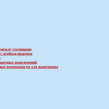
 между столицами
е с особым шармом
и
зартных развлечений
ичные возможности для выигрыша