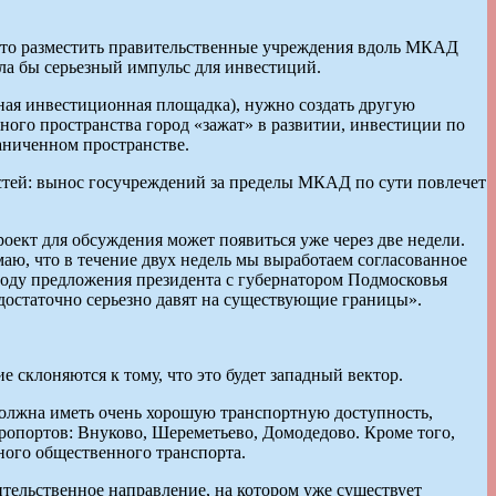
 что разместить правительственные учреждения вдоль МКАД
ала бы серьезный импульс для инвестиций.
нная инвестиционная площадка), нужно создать другую
ного пространства город «зажат» в развитии, инвестиции по
аниченном пространстве.
остей: вынос госучреждений за пределы МКАД по сути повлечет
роект для обсуждения может появиться уже через две недели.
маю, что в течение двух недель мы выработаем согласованное
воду предложения президента с губернатором Подмосковья
остаточно серьезно давят на существующие границы».
е склоняются к тому, что это будет западный вектор.
должна иметь очень хорошую транспортную доступность,
ропортов: Внуково, Шереметьево, Домодедово. Кроме того,
ного общественного транспорта.
тельственное направление, на котором уже существует