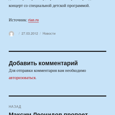
концерт со специальной детской программой.
Источник:
rian.ru
Автор
Опубликовано
Рубрики
27.03.2012
Новости
Добавить комментарий
Для отправки комментария вам необходимо
авторизоваться
.
Навигация
НАЗАД
по
Максим Леонидов пропоет
Предыдущая