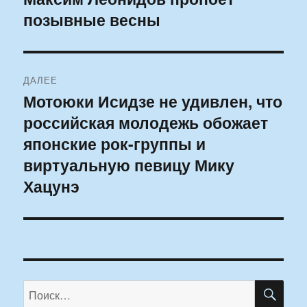
позывные весны
запись:
записям
ДАЛЕЕ
Мотоюки Исидзе не удивлен, что
Следующая
российская молодежь обожает
запись:
японские рок-группы и
виртуальную певицу Мику
Хацунэ
ПО
Искать: