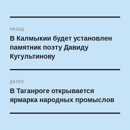
Навигация
НАЗАД
по
В Калмыкии будет установлен
Предыдущая
памятник поэту Давиду
запись:
записям
Кугультинову
ДАЛЕЕ
В Таганроге открывается
Следующая
ярмарка народных промыслов
запись: