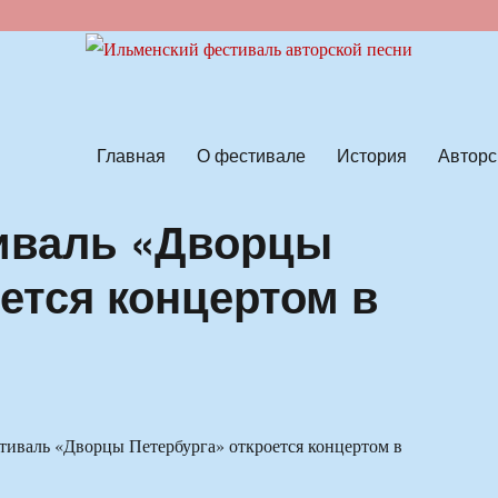
ской песни
Главная
О фестивале
История
Авторс
иваль «Дворцы
ется концертом в