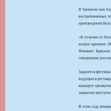
В Тронном зале Ек
востребованных те
произведения Белл
«В отличие от Хос
вопрос времени. М
Флеминг. Браунли 
совершенно россин
Закроется фестива
ведущиеся реставр
концерте прозвучат
закрытии выступит
В этом году впер