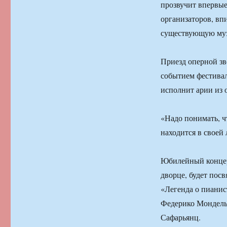
прозвучит впервые
организаторов, вп
существующую му
Приезд оперной зв
событием фестивал
исполнит арии из 
«Надо понимать, чт
находится в своей
Юбилейный концерт
дворце, будет пос
«Легенда о пианис
Федерико Мондельч
Сафарьянц.