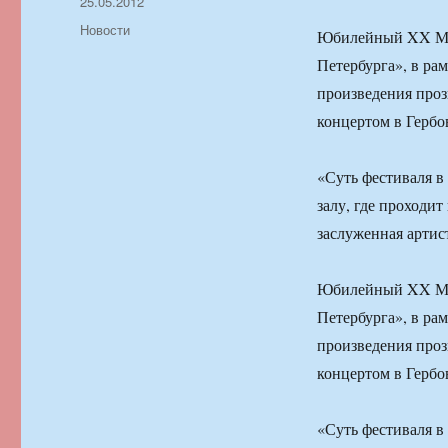
Автор
Опубликовано
25.05.2012
Рубрики
Новости
Юбилейный XX Ме
Петербурга», в ра
произведения прозв
концертом в Гербо
«Суть фестиваля в
залу, где проходит
заслуженная артис
Юбилейный XX Ме
Петербурга», в ра
произведения прозв
концертом в Гербо
«Суть фестиваля в