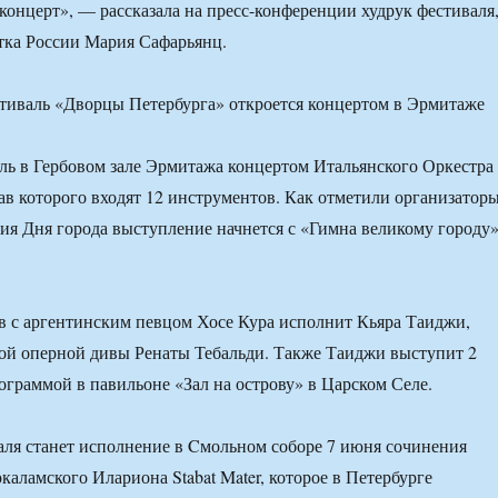
 концерт», — рассказала на пресс-конференции худрук фестиваля
тка России Мария Сафарьянц.
ль в Гербовом зале Эрмитажа концертом Итальянского Оркестра
тав которого входят 12 инструментов. Как отметили организаторы
ния Дня города выступление начнется с «Гимна великому городу
в с аргентинским певцом Хосе Кура исполнит Кьяра Таиджи,
ой оперной дивы Ренаты Тебальди. Также Таиджи выступит 2
ограммой в павильоне «Зал на острову» в Царском Селе.
ля станет исполнение в Cмольном соборе 7 июня сочинения
аламского Илариона Stabat Mater, которое в Петербурге