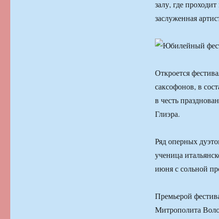
залу, где проходит
заслуженная артис
Откроется фестива
саксофонов, в сос
в честь празднова
Глиэра.
Ряд оперных дуэто
ученица итальянск
июня с сольной пр
Премьерой фестива
Митрополита Волок