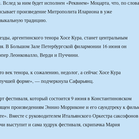
. Вслед за ним будет исполнен «Реквием» Моцарта, что, по слов
исывает произведение Митрополита Илариона в уже
зыкальную традицию.
езды, аргентинского тенора Хосе Кура, станет центральным
я. В Большом Зале Петербургской филармонии 16 июня он
опер Леонковалло, Верди и Пуччини.
о век тенора, к сожалению, недолог, а сейчас Хосе Кура
 лучшей форме», — подчеркнула Сафарьянц.
 фестиваля, который состоится 9 июня в Константиновском
вящен произведениям Эннио Морриконе и его саундтреку к филь
те». Вместе с руководителем Итальянского Оркестра саксофонов
и выступит и сама худрук фестиваля, скрипачка Мария