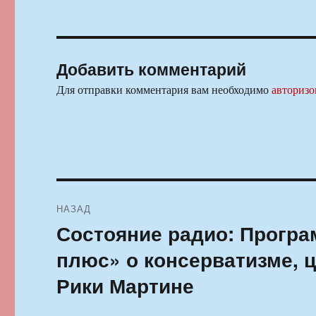
Добавить комментарий
Для отправки комментария вам необходимо
авторизо
Навигация
НАЗАД
по
Состояние радио: Прогр
Предыдущая
запись:
записям
плюс» о консерватизме, ц
Рики Мартине