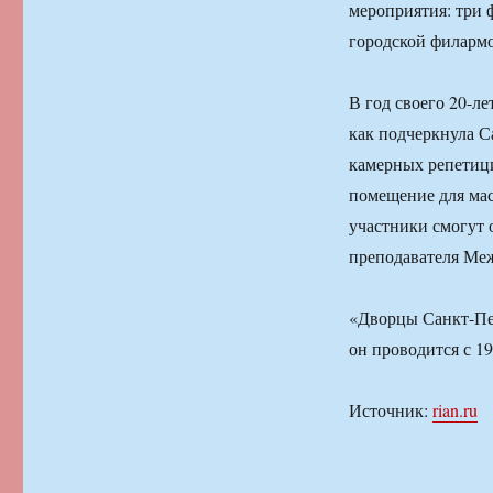
мероприятия: три 
городской филарм
В год своего 20-л
как подчеркнула С
камерных репетици
помещение для мас
участники смогут 
преподавателя Ме
«Дворцы Санкт-Пе
он проводится с 19
Источник:
rian.ru