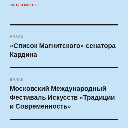
авторизоваться
.
Навигация
НАЗАД
по
«Список Магнитского» сенатора
Предыдущая
Кардина
запись:
записям
ДАЛЕЕ
Московский Международный
Следующая
Фестиваль Искусств «Традиции
запись:
и Современность»