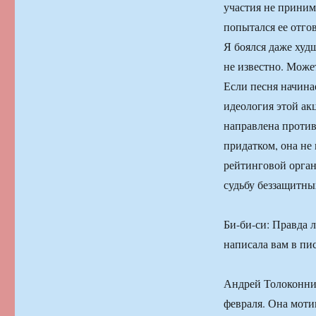
участия не принима
попытался ее отгов
Я боялся даже худ
не известно. Может
Если песня начина
идеология этой ак
направлена против
придатком, она не 
рейтинговой орган
судьбу беззащитны
Би-би-си: Правда 
написала вам в пи
Андрей Толоконник
февраля. Она мотив