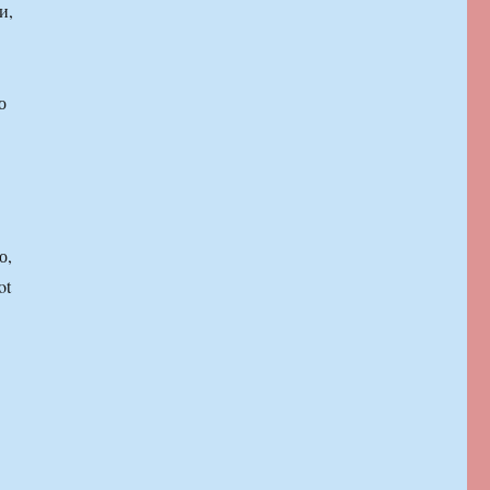
и,
о
о,
ot