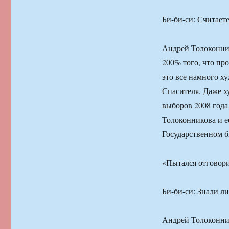
Би-би-си: Считает
Андрей Толоконник
200% того, что пр
это все намного ху
Спасителя. Даже ху
выборов 2008 года
Толоконникова и е
Государственном б
«Пытался отговор
Би-би-си: Знали ли
Андрей Толоконник