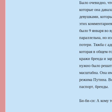
Было очевидно, чт
которые она давала
девушками, которы
этих комментариев
было 9 января во в
параллельна, но и
потери. Тяжба с а
которая в общем-т
кражи бренда и за
нужно было решать
масштабна. Она им
режима Путина. Вс
паспорт, бренды.
Би-би-си: А кому 