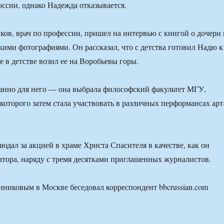
оссии, однако Надежда отказывается.
ов, врач по профессии, пришел на интервью с книгой о дочери 
скими фотографиями. Он рассказал, что с детства готовил Надю к
е в детстве возил ее на Воробьевы горы.
анно для него — она выбрала философский факультет МГУ,
которого затем стала участвовать в различных перформансах арт
юдал за акцией в храме Христа Спасителя в качестве, как он
атора, наряду с тремя десятками приглашенных журналистов.
никовым в Москве беседовал корреспондент bbcrussian.com