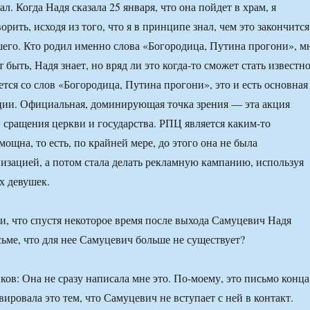
л. Когда Надя сказала 25 января, что она пойдет в храм, я
орить, исходя из того, что я в принципе знал, чем это закончится
шего. Кто родил именно слова «Богородица, Путина прогони», м
 быть, Надя знает, но вряд ли это когда-то сможет стать известно
ется со слов «Богородица, Путина прогони», это и есть основная
ции. Официальная, доминирующая точка зрения — эта акция
 сращения церкви и государства. РПЦ является каким-то
мощна, то есть, по крайней мере, до этого она не была
изацией, а потом стала делать рекламную кампанию, используя
х девушек.
ли, что спустя некоторое время после выхода Самуцевич Надя
сьме, что для нее Самуцевич больше не существует?
ов: Она не сразу написала мне это. По-моему, это письмо конца
ировала это тем, что Самуцевич не вступает с ней в контакт.