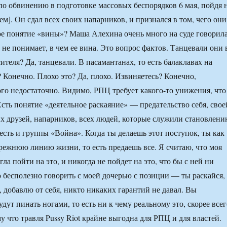
о обвинению в подготовке массовых беспорядков 6 мая, пойдя 
ем]. Он сдал всех своих напарников, и признался в том, чего они
кое понятие «вины»? Маша Алехина очень много на суде говорила
 не понимает, в чем ее вина. Это вопрос фактов. Танцевали они 
теля? Да, танцевали. В пасамантанах, то есть балаклавах на
 Конечно. Плохо это? Да, плохо. Извиняетесь? Конечно,
ого недостаточно. Видимо, РПЦ требует какого-то унижения, что
Есть понятие «деятельное раскаяние» — предательство себя, свое
х друзей, напарников, всех людей, которые служили становлен
 есть и группы «Война». Когда ты делаешь этот поступок, ты как
ежнюю линию жизни, то есть предаешь все. Я считаю, что моя
гла пойти на это, и никогда не пойдет на это, что бы с ней ни
 бесполезно говорить с моей дочерью с позиции — ты раскайся, 
 добавлю от себя, никто никаких гарантий не давал. Вы
удут пинать ногами, то есть ни к чему реальному это, скорее всег
у что травля Pussy Riot крайне выгодна для РПЦ и для властей.