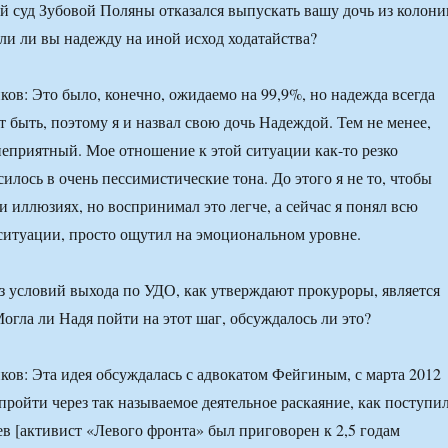
й суд Зубовой Поляны отказался выпускать вашу дочь из колони
ли ли вы надежду на иной исход ходатайства?
ов: Это было, конечно, ожидаемо на 99,9%, но надежда всегда
т быть, поэтому я и назвал свою дочь Надеждой. Тем не менее,
неприятный. Мое отношение к этой ситуации как-то резко
илось в очень пессимистические тона. До этого я не то, чтобы
и иллюзиях, но воспринимал это легче, а сейчас я понял всю
ситуации, просто ощутил на эмоциональном уровне.
з условий выхода по УДО, как утверждают прокуроры, является
огла ли Надя пойти на этот шаг, обсуждалось ли это?
ов: Эта идея обсуждалась с адвокатом Фейгиным, с марта 2012
пройти через так называемое деятельное раскаяние, как поступи
в [активист «Левого фронта» был приговорен к 2,5 годам