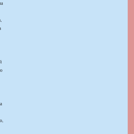
на
,
в
й
ию
а
о,