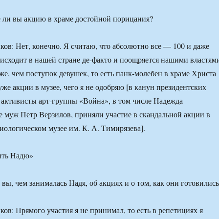
е ли вы акцию в храме достойной порицания?
ов: Нет, конечно. Я считаю, что абсолютно все — 100 и даже
оисходит в нашей стране де-факто и поощряется нашими властям
же, чем поступок девушек, то есть панк-молебен в храме Христа
же акции в музее, чего я не одобряю [в канун президентских
 активисты арт-группы «Война», в том числе Надежда
е муж Петр Верзилов, приняли участие в скандальной акции в
иологическом музее им. К. А. Тимирязева].
ить Надю»
 вы, чем занималась Надя, об акциях и о том, как они готовились
ов: Прямого участия я не принимал, то есть в репетициях я