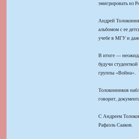
эмигрировать из Р
Андрей Толоконник
альбомом с ее дет
учебе в МГУ и даж
В итоге — неожид
будучи студенткой 
группы «Война».
Толоконников набл
говорит, документ
С Андреем Толокон
Рафаэль Сааков.