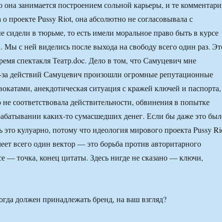
о она занимается построением сольной карьеры, и те комментари
 о проекте Pussy Riot, она абсолютно не согласовывала с
е сидели в тюрьме, то есть имели моральное право быть в курсе
. Мы с ней виделись после выхода на свободу всего один раз. Эт
ремя спектакля Театр.doc. Дело в том, что Самуцевич мне
з-за действий Самуцевич произошли огромные репутационные
двокатами, анекдотическая ситуация с кражей ключей и паспорта,
о не соответствовала действительности, обвинения в попытке
рабатывании каких-то сумасшедших денег. Если бы даже это был
 это кулуарно, потому что идеология мирового проекта Pussy Ri
еет всего один вектор — это борьба против авторитарного
е — точка, конец цитаты. Здесь нигде не сказано — ключи,
тогда должен принадлежать бренд, на ваш взгляд?