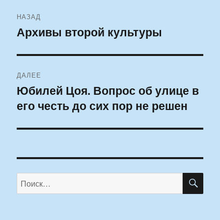
Навигация
НАЗАД
по
Архивы второй культуры
Предыдущая
запись:
записям
ДАЛЕЕ
Юбилей Цоя. Вопрос об улице в
Следующая
его честь до сих пор не решен
запись:
ПО
Искать: