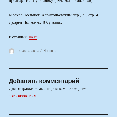
предварительную заявку (ФИ, кол-во билетов).
Москва, Большой Харитоньевский пер., 21, стр. 4,
Дворец Волковых-Юсуповых
Источник:
ria.ru
Автор
Опубликовано
08.02.2013
Рубрики
Новости
Добавить комментарий
Для отправки комментария вам необходимо
авторизоваться
.