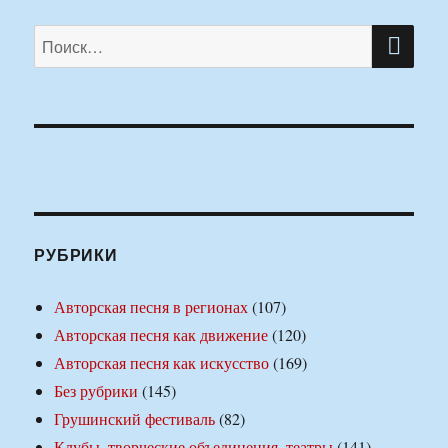
ПО
Искать:
РУБРИКИ
Авторская песня в регионах
(107)
Авторская песня как движение
(120)
Авторская песня как искусство
(169)
Без рубрики
(145)
Грушинский фестиваль
(82)
Клубы, творческие объединения, театры
(141)