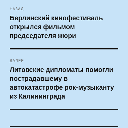
Навигация
НАЗАД
по
Берлинский кинофестиваль
Предыдущая
открылся фильмом
запись:
записям
председателя жюри
ДАЛЕЕ
Литовские дипломаты помогли
Следующая
пострадавшему в
запись:
автокатастрофе рок-музыканту
из Калининграда