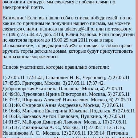
окончании конкурса мы свяжемся с победителями по
электронной почте.
Внимание! Если вы нашли себя в списке победителей, но по
каким-то причинам не получили нашего письма, вы можете
связаться с нами, написав на udalova@aif.ru или по телефону:
+7 (495) 735-44-47, доб. 4314, Юлия Удалова. Если победители
не явятся за призом до 15.00 29 мая 2011 года в парк
«Сокольники», то редакция «АиФ» оставляет за собой право
вручить торты детским домам, которые будут присутствовать
на празднике мороженого.
Список участников, которые правильно ответили:
1) 27.05.11 17:51:41, Гапанович Н. Е., Череповец, 2) 27.05.11 17:45:53, Григорян, Москва, 3) 27.05.11 17:37:42, Добротворская Екатерина Павловна, Москва, 4) 27.05.11 16:49:38, Лукоянова Ирина Викторовна, Москва, 5) 27.05.11 16:37:32, Широких Алексей Николаевич, Москва, 6) 27.05.11 16:31:40, Смирнова Анна Андреевна, Москва, 7) 27.05.11 16:16:48, Мигалина Екатерина Юрьевна, Подольск, 8) 27.05.11 14:16:43, Баскаков Антон Павлович, Пушкино, 9) 27.05.11 14:01:57, Майоров Дмитрий Львович, Москва, 10) 27.05.11 13:51:37, Иванникова А. С., Москва, 11) 27.05.11 13:51:16, Иванникова А. С., Москва, 12) 27.05.11 13:35:14, Пителина Ольга Константиновна, Москва, 13) 27.05.11 13:33:23, ДАША РАКОВА =), Москва, 14) 27.05.11 12:51:21, Ксенофонтова Ксения Вадимовна, Санкт-Петербург, 15) 27.05.11 12:46:38, Воронов Артем Владиславович, Москва, 16) 27.05.11 12:45:08, Мурина Любовь Николаевна, Москва, 17) 27.05.11 12:43:19, Ридигер Антонина Анатольевна, Москва, 18) 27.05.11 12:41:59, Чебин Д. Ю, Москва, 19) 27.05.11 12:38:45, Клочун Д. Ю., Москва, 20) 27.05.11 12:13:43, шеин, москва, 21) 27.05.11 11:49:29, Козлова Анна Андреевна, москва, 22) 27.05.11 11:42:01, Лыскова Светлана, Москва, 23) 27.05.11 11:39:05, Косолапова Ольга Викторовна, Москва, 24) 27.05.11 11:29:32, Сидорова Светлана Николаевна, Павлово, 25) 27.05.11 11:19:35, Диана Козлова, Москва, 26) 27.05.11 11:09:08, Екатерина Сергеевна Горохова, Череповец, 27) 27.05.11 10:56:38, Белова Наталья Кузьминична, Королев, 28) 27.05.11 10:39:33, Сантуева София Щамхаловна, Москва, 29) 27.05.11 10:22:58, Kandrachkay Nataly, Cherepovech, 30) 27.05.11 9:54:21, Вершинская Елена Михайловна, Москва, 31) 27.05.11 8:34:50, Цухай Дмитрий Витальевич, Москва, 32) 27.05.11 8:32:12, Цухай Дмитрий Витальевич, Москва, 33) 27.05.11 8:28:50, Цухай Ольга, Москва, 34) 27.05.11 8:26:52, Цухай Ольга Игоревна, Москва, 35) 27.05.11 5:15:25, Нигматуллин Карим Хусаинович, Казань, 36) 27.05.11 2:45:49, Истомина Марина Викторовна, Москва, 37) 26.05.11 23:15:05, Островский Владислав Владимирович, Москва, 38) 26.05.11 23:14:05, Звягина Тамара, Москва, 39) 26.05.11 22:58:31, Давыдова Валентина Олеговна, Москва, 40) 26.05.11 22:35:28, Тетерина Ксения, Москва, 41) 26.05.11 22:34:05, Жульков Александр, Москва, 42) 26.05.11 22:20:12, Иванова Мария Александровна, Санкт-Петербург, 43) 26.05.11 22:11:38, Юнеев Ринат Зарифович, Волгоград, 44) 26.05.11 22:06:11, Бокова Мария Вадимовна, Москва, 45) 26.05.11 21:58:55, Глазков Алексей Николаевич, Сергиев Посад, 46) 26.05.11 21:38:34, Волкова Марина Евгеньевна, Москва, 47) 26.05.11 21:26:57, Звягин Владимир, Москва, 48) 26.05.11 21:14:09, Светлана Часовских, Москва, 49) 26.05.11 20:52:00, Дудоладов Александр Олегович, Москва, 50) 26.05.11 20:47:31, Ворохобко Андрей Александрович, Москва, 51) 26.05.11 20:38:45, Куприянова Надежда Александровна, Санкт-Петербург, 52) 26.05.11 20:30:45, Сгибнев Андрей Вадимович, Фрязино, 53) 26.05.11 20:09:47, Белов Дмитрий Анатольевич, Королев, 54) 26.05.11 20:05:59, Игнатова Надежда, Москва, 55) 26.05.11 20:02:50, Рыклина Елена Михайловна, Москва, 56) 26.05.11 19:59:57, Липатникова Анна Сергеевна, Химки, 57) 26.05.11 19:45:08, титова вера владимировна, оренбург, 58) 26.05.11 19:43:47, Румянцева Раиса Ивановна, Москва, 59) 26.05.11 19:40:25, Ульшин Максим Юрьевич, Москва, 60) 26.05.11 19:14:57, мухаева зоя, москва, 61) 26.05.11 18:08:45, Бахтиева Мария Андреевна, Москва, 62) 26.05.11 17:54:22, Елена Борисовна, Череповец, 63) 26.05.11 17:46:05, Кириллова Наталья Анатольевна, Ступино, 64) 26.05.11 17:28:02, Курносова Екатерина Александровна, Москва, 65) 26.05.11 17:15:16, Баканина Полина Юрьевна, Белые СТолбы Домодедово, 66) 26.05.11 17:09:04, Архипцева Валентина Владимировна, Лобня, 67) 26.05.11 17:07:05, Ульшина Виктория Викторовна, Москва, 68) 26.05.11 17:06:33, Салимова Светлана, Москва, 69) 26.05.11 17:05:42, Механикова Екатерина Ал., Москва, 70) 26.05.11 16:33:43, Можаева Анастасия Владимировна, Москва, 71) 26.05.11 16:22:42, Курдюк Виталий Александрович, Москва, 72) 26.05.11 16:15:15, Антонов Борис Владимирович, Москва, 73) 26.05.11 16:13:26, Легарева Ю. В., Смоленск, 74) 26.05.11 15:57:42, Бобкова Мария, Москва, 75) 26.05.11 15:15:51, Ельцов Александр Викторович, Королев, 76) 26.05.11 15:10:33, Клименко Борис Юрьевич, Москва, 77) 26.05.11 15:05:42, Горючева Марина Юрьевна, Москва, 78) 26.05.11 14:51:55, Татьяна Валентиновна Садилова, Сходня, 79) 26.05.11 14:48:56, Тулякова Галина Николаевна, Москва, 80) 26.05.11 14:16:02, Ильинская Марина Геннадьвна, Балашиха, 81) 26.05.11 14:14:47, Шарашкина Любовь Алексеевна, Москва, 82) 26.05.11 13:58:31, Казина Елена Владимировна, Москва, 83) 26.05.11 13:57:23, Киселева Светлана, Москва, 84) 26.05.11 13:45:28, Прокоф ьева Алла Михайловна, Москва, 85) 26.05.11 13:44:41, Дилевский Станислав Владимирович, Москва, 86) 26.05.11 13:43:53, Григорьянц Инесса, Москва, 87) 26.05.11 13:40:16, Панькин Андрей Александрович, Москва, 88) 26.05.11 13:40:14, Колотилина Алла Викторовна, Москва, 89) 26.05.11 13:31:06, Семенова Дарья Николаевна, москва, 90) 26.05.11 13:29:24, Коцков Д. А., Москва, 91) 26.05.11 13:27:28, Павлова Людмила Викторовна, Зеленоград, 92) 26.05.11 13:27:13, Березин Д., Москва, 93) 26.05.11 13:26:47, Горюнова А. А., Москва, 94) 26.05.11 13:24:51, Березина Т. К., Москва, 95) 26.05.11 13:16:05, Кирюхина Татьяна Викторовна, Москва, 96) 26.05.11 13:08:41, ушакова анастасия викторовна, егорьевск, 97) 26.05.11 13:07:57, Вовченко Ольга Александровна, Москва, 98) 26.05.11 12:56:13, Землянкина Вера Николаевна, Москва, 99) 26.05.11 12:51:59, Лукьянов Сергей Вячеславович, Москва, 100) 26.05.11 12:50:20, Матина Юлия Михайловна, Тверь, 101) 26.05.11 12:44:41, ВИНОГРАДОВ ЮРИЙ ВИКТОРОВИЧ, Москва, 102) 26.05.11 12:37:53, Gordienko Svetlana, Москва, 103) 26.05.11 12:29:51, Хлыстова Елизавета Сергеевна, Раменское, 104) 26.05.11 12:24:10, Горохова Е. С., Вологодская обл. г. Череповец, 105) 26.05.11 12:16:42, Пономарева Татьяна Владимировна, Москва, 106) 26.05.11 12:13:23, Иванычева Надежда Александровна, Ярославль, 107) 26.05.11 12:10:51, Дьячкова Елена Анатольевна, Москва, 108) 26.05.11 12:05:55, Каркавин Игорь Валерьевич, Саратов, 109) 26.05.11 11:29:11, Житкова Е. Б., Череповец, 110) 26.05.11 11:16:15, Кудашкина Лариса Яковлевна, Железнодорожный, 111) 26.05.11 11:04:54, Кобозев Евгений Викторович, Сергиев Посад, 112) 26.05.11 9:49:04, Губанова Ссветлана Юрьевна, Москва, 113) 26.05.11 9:43:47, Марзоев Артур Таймуразович, Москва, 114) 26.05.11 9:42:19, Алышева Ирина Анатольевна, Москва, 115) 26.05.11 9:40:13, Сарчина Ольга Анатольевна, Москва, 116) 26.05.11 9:34:36, Марзоева Юлия Михайловна, Москва, 117) 26.05.11 1:46:08, Галиуллина Гузель Ильдаровна, Одинцово, 118) 26.05.11 1:03:24, Стрелкова Галина Валентиновна, Москва, 119) 26.05.11 1:01:32, Веселова Ольга Борисовна, Москва, 120) 26.05.11 0:15:48, Гуревский Я. Ю., Москва, 121) 26.05.11 0:12:48, Тимошенко Максим Дмитриевич, Москва, 122) 26.05.11 0:12:09, Косарева Е. Е, Москва, 123) 26.05.11 0:10:20, Банкетов Михаил, Москва, 124) 25.05.11 23:41:09, Михаленков Н. А., Москва, 125) 25.05.11 23:37:06, Островский Владислав Владимирович, Москва, 126) 25.05.11 23:24:50, Usmanova M., Moskva, 127) 25.05.11 23:23:37, Артюшина Ольга, Москва, 128) 25.05.11 23:14:47, Аюпов Олег Юнусович, Москва, 129) 25.05.11 23:13:37, шергин владимир константинович, москва, 130) 25.05.11 22:38:04, шутилова в, московская обл, 131) 25.05.11 22:35:08, Паршин Иван Александрович, Москва, 132) 25.05.11 22:15:21, Мамышко Андрей Юрьевич, Рязань, 133) 25.05.11 22:12:26, Мамышев Андрей Юрьевич, Рязань, 134) 25.05.11 21:50:23, Суханов Дмитрий Александрович, Москва, 135) 25.05.11 20:35:36, Гринькова Ольга Сергеевна, Москва, 136) 25.05.11 19:26:24, Зорэ Т. В., Москва, 137) 25.05.11 19:20:27, Князева Татьяна Лукьяновна, Нижний Новгород, 138) 25.05.11 19:20:04, Князева Юлия Владимировна, Москва, 139) 25.05.11 18:30:46, Шилова Ю. И, Москва, 140) 27.05.11 17:35:13, Ивлиева Ольга Сергеевна, Москва, 141) 27.05.11 17:02:44, Дуда Яна Яновна, Москва, 142) 27.05.11 17:01:12, Виктор Иванович Шальнев, Химки, 143) 27.05.11 15:36:32, Новикова Наталья Васильевна, Москва, 144) 27.05.11 15:35:15, Романенко Наталья, Балашиха, 145) 27.05.11 14:26:48, Эливанова Мария Константиновна, Москва, 146) 27.05.11 14:09:42, Сахаров Максим, Москва, 147) 27.05.11 13:50:18, баскаков олег павлович, пушкино, 148) 27.05.11 13:39:34, ДАШАРАКОВА =))), Москва, 149) 27.05.11 12:47:17, пододыменко Светлана Борисовна, г. москва, 150) 27.05.11 12:35:58, Мурина Наталья Анатольевна, Москва, 151) 27.05.11 12:35:14, Баранов Д. Ю., Москва, 152) 27.05.11 12:25:07, Сергей Черешнев, Москва, 153) 27.05.11 12:24:32, Александр Авдеев, Москва, 154) 27.05.11 12:24:08, Михаил Самойлов, Москва, 155) 27.05.11 12:23:44, Алексей Самойлов, Москва, 156) 27.05.11 11:22:07, Денис Викторович Шальнев, Химки, 157) 27.05.11 10:00:21, Валентина Алексеевна Шальнева, Химки, 158) 27.05.11 9:30:32, Лебедев Геннадий Игоревич, Владимир, 159) 27.05.11 7:40:09, Шарыгина Марина Юрьевна, Челябинск, 160) 27.05.11 7:36:08, Петров Игорь Алексеевич, Балашиха, 161) 27.05.11 2:16:13, Казанцева АВ, Москва, 162) 27.05.11 1:32:50, Галкина Александра, Москва, 163) 27.05.11 0:38:25, Афанасьева Анна Евгеньевна, Москва, 164) 26.05.11 23:48:30, Момотюк Николай Зотиевич, Московская обл.гор. Апрелевка, 165) 26.05.11 23:31:20, Штарев Михаил Владимирович, Москва, 166) 26.05.11 22:38:56, Диваков Георгий Борисович, Москва, 167) 26.05.11 22:37:47, Царьков Павел Сергеевич, Москва, 168) 26.05.11 22:36:32, Дивакова Ярослава Борисовна, Москва, 169) 26.05.11 22:35:29, Королёва Тамара Борисовна, Москва, 170) 26.05.11 22:34:16, Фатеева Надежда Александровна, Москва, 171) 26.05.11 22:33:01, Дивакова Татьяна Петровна, Москва, 172) 26.05.11 22:31:44, Осипов Сергей Константинович, Москва, 173) 26.05.11 22:30:32, Королёв Сергей Викторович, Москва, 174) 26.05.11 22:18:24, Константинова Ирина Александровна, Москва, 175) 26.05.11 22:13:29, Садилов Владимир Владимирович, Химки, 176) 26.05.11 21:53:03, Семенова Ольга Михай