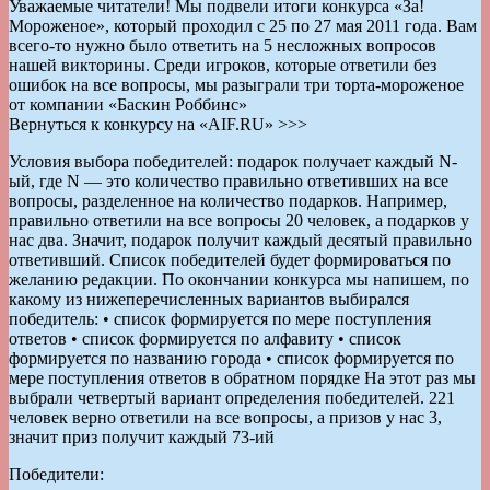
Уважаемые читатели! Мы подвели итоги конкурса «За!
Мороженое», который проходил с 25 по 27 мая 2011 года. Вам
всего-то нужно было ответить на 5 несложных вопросов
нашей викторины. Среди игроков, которые ответили без
ошибок на все вопросы, мы разыграли три торта-мороженое
от компании «Баскин Роббинс»
Вернуться к конкурсу на «AIF.RU» >>>
Условия выбора победителей: подарок получает каждый N-
ый, где N — это количество правильно ответивших на все
вопросы, разделенное на количество подарков. Например,
правильно ответили на все вопросы 20 человек, а подарков у
нас два. Значит, подарок получит каждый десятый правильно
ответивший. Список победителей будет формироваться по
желанию редакции. По окончании конкурса мы напишем, по
какому из нижеперечисленных вариантов выбирался
победитель: • список формируется по мере поступления
ответов • список формируется по алфавиту • список
формируется по названию города • список формируется по
мере поступления ответов в обратном порядке На этот раз мы
выбрали четвертый вариант определения победителей. 221
человек верно ответили на все вопросы, а призов у нас 3,
значит приз получит каждый 73-ий
Победители: