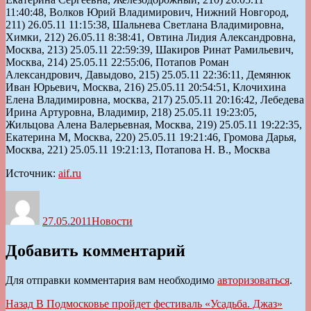
Источник:
aif.ru
Автор
Опубликовано
Рубрики
27.05.2011
Новости
Добавить комментарий
Для отправки комментария вам необходимо
авторизоваться
.
Навигация
Предыдущая
Назад
В Подмосковье пройдет фестиваль «Усадьба. Джаз»