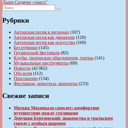
запись:
Следующая
Далее
Сидячее «танго”
по
Искать:
запись:
Поиск
записям
Рубрики
Авторская песня в регионах
(107)
Авторская песня как движение
(120)
Авторская песня как искусство
(169)
Без рубрики
(145)
Грушинский фестиваль
(82)
Клубы, творческие объединения, театры
(141)
Музыкальные инструменты
(69)
Новости
(42 062)
Обо всем
(112)
Персоналии
(134)
Фестивали, конкурсы, концерты
(233)
Свежие записи
Москва Махачкала самолет: комфортное
путешествие между столицами
Девушки Березовский: знакомства в уральском
городе с особым шармом