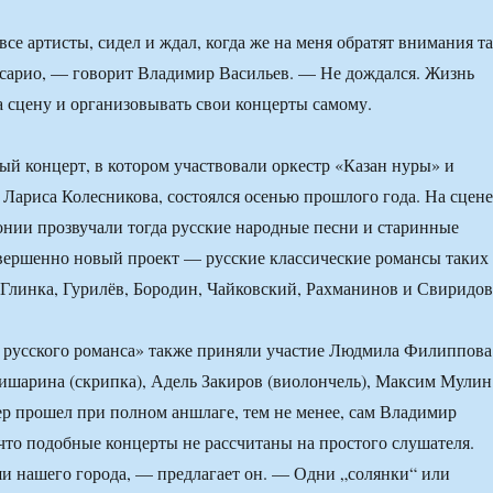
все артисты, сидел и ждал, когда же на меня обратят внимания т
сарио, — говорит Владимир Васильев. — Не дождался. Жизнь
а сцену и организовывать свои концерты самому.
ый концерт, в котором участвовали оркестр «Казан нуры» и
 Лариса Колесникова, состоялся осенью прошлого года. На сцене
нии прозвучали тогда русские народные песни и старинные
вершенно новый проект — русские классические романсы таких
 Глинка, Гурилёв, Бородин, Чайковский, Рахманинов и Свиридов
 русского романса» также приняли участие Людмила Филиппова
ишарина (скрипка), Адель Закиров (виолончель), Максим Мулин
ер прошел при полном аншлаге, тем не менее, сам Владимир
 что подобные концерты не рассчитаны на простого слушателя.
и нашего города, — предлагает он. — Одни „солянки“ или