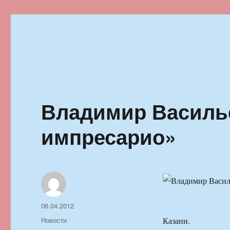
Ильменский фестиваль автор
Владимир Васильев
импресарио»
Автор
Опубликовано
06.04.2012
Рубрики
Новости
Казани.