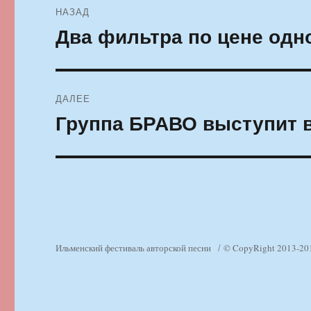
НАЗАД
по
Два фильтра по цене одн
Предыдущая
запись:
записям
ДАЛЕЕ
Группа БРАВО выступит в
Следующая
запись:
Ильменский фестиваль авторской песни
© CopyRight 2013-20