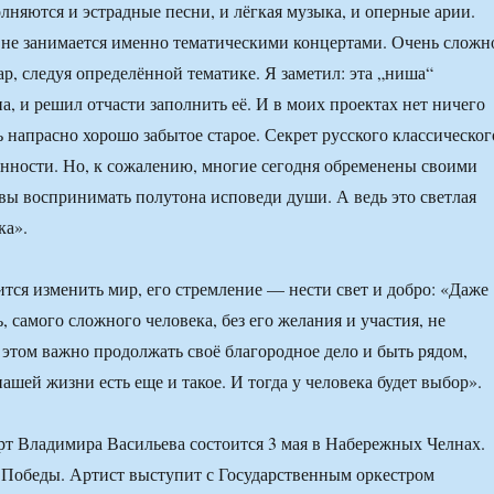
олняются и эстрадные песни, и лёгкая музыка, и оперные арии.
 не занимается именно тематическими концертами. Очень сложн
р, следуя определённой тематике. Я заметил: эта „ниша“
а, и решил отчасти заполнить её. И в моих проектах нет ничего
 напрасно хорошо забытое старое. Секрет русского классическог
нности. Но, к сожалению, многие сегодня обременены своими
овы воспринимать полутона исповеди души. А ведь это светлая
ка».
ится изменить мир, его стремление — нести свет и добро: «Даже
ь, самого сложного человека, без его желания и участия, не
 этом важно продолжать своё благородное дело и быть рядом,
нашей жизни есть еще и такое. И тогда у человека будет выбор».
т Владимира Васильева состоится 3 мая в Набережных Челнах.
Победы. Артист выступит с Государственным оркестром