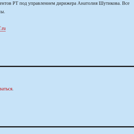
ентов РТ под управлением дирижера Анатолия Шутикова. Все
ны.
f.ru
ваться
.