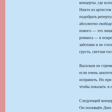
концерты, где исп
Никто из артистов
подобрать репертуа
абсолютно свободн
нового — это лишь
романса — в искре
заботами и не гот
грусть, светлая тос
Васильев не стрем
если очень захотет
исправить. Но при
чтобы показать: в 
Следующий концер
Он посвящён Дню 