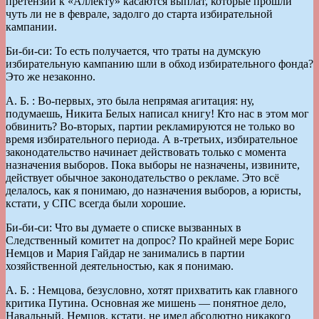
претензии к «Аллекту» касаются выплат, которые прошли
чуть ли не в феврале, задолго до старта избирательной
кампании.
Би-би-си: То есть получается, что траты на думскую
избирательную кампанию шли в обход избирательного фонда?
Это же незаконно.
А. Б. : Во-первых, это была непрямая агитация: ну,
подумаешь, Никита Белых написал книгу! Кто нас в этом мог
обвинить? Во-вторых, партии рекламируются не только во
время избирательного периода. А в-третьих, избирательное
законодательство начинает действовать только с момента
назначения выборов. Пока выборы не назначены, извините,
действует обычное законодательство о рекламе. Это всё
делалось, как я понимаю, до назначения выборов, а юристы,
кстати, у СПС всегда были хорошие.
Би-би-си: Что вы думаете о списке вызванных в
Следственный комитет на допрос? По крайней мере Борис
Немцов и Мария Гайдар не занимались в партии
хозяйственной деятельностью, как я понимаю.
А. Б. : Немцова, безусловно, хотят прихватить как главного
критика Путина. Основная же мишень — понятное дело,
Навальный. Немцов, кстати, не имел абсолютно никакого