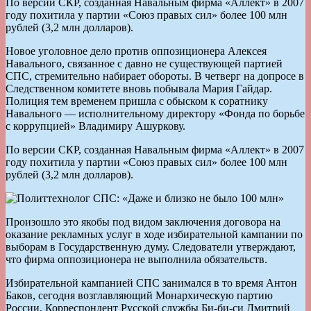
По версии СКР, созданная Навальным фирма «Аллект» в 2007
году похитила у партии «Союз правых сил» более 100 млн
рублей (3,2 млн долларов).
Новое уголовное дело против оппозиционера Алексея
Навального, связанное с давно не существующей партией
СПС, стремительно набирает обороты. В четверг на допросе в
Следственном комитете вновь побывала Мария Гайдар.
Полиция тем временем пришла с обыском к соратнику
Навального — исполнительному директору «Фонда по борьбе
с коррупцией» Владимиру Ашуркову.
По версии СКР, созданная Навальным фирма «Аллект» в 2007
году похитила у партии «Союз правых сил» более 100 млн
рублей (3,2 млн долларов).
Произошло это якобы под видом заключения договора на
оказание рекламных услуг в ходе избирательной кампании по
выборам в Государственную думу. Следователи утверждают,
что фирма оппозиционера не выполнила обязательств.
Избирательной кампанией СПС занимался в то время Антон
Баков, сегодня возглавляющий Монархическую партию
России. Корреспондент Русской службы Би-би-си Дмитрий