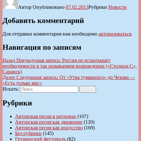
Автор
Опубликовано
07.02.2013
Рубрики
Новости
Добавить комментарий
Для отправки комментария вам необходимо
авторизоваться
.
Навигация по записям
Назад
Предыдущая запись:
Россия не испытывает
необходимости в так называемом возрождении («Столица С»,
Саранск)
Далее
Следующая запись:
От «Утра туманного» до Чехова —
«Есть только миг»
Искать:
Поиск
Рубрики
Авторская песня в регионах
(107)
Авторская песня как движение
(120)
Авторская песня как искусство
(169)
Без рубрики
(145)
Грушинский фестиваль
(82)