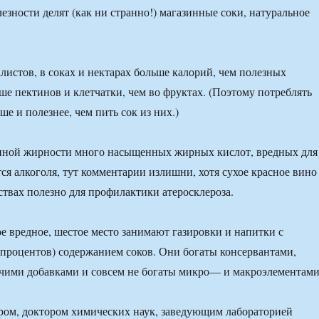
езности делят (как ни странно!) магазинные соки, натуральное
истов, в соках и нектарах больше калорий, чем полезных
ше пектинов и клетчатки, чем во фруктах. (Поэтому потреблять
е и полезнее, чем пить сок из них.)
енной жирности много насыщенных жирных кислот, вредных для
тся алкоголя, тут комментарии излишни, хотя сухое красное вино
твах полезно для профилактики атеросклероза.
ое вредное, шестое место занимают газировки и напитки с
процентов) содержанием соков. Они богаты консервантами,
чими добавками и совсем не богаты микро— и макроэлементами
ром, доктором химических наук, заведующим лабораторией