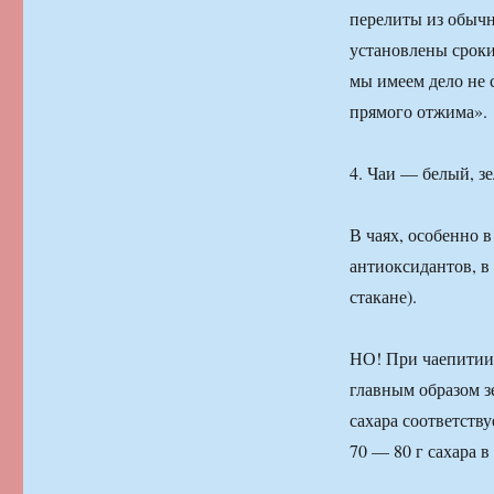
перелиты из обычн
установлены сроки 
мы имеем дело не 
прямого отжима».
4. Чаи — белый, з
В чаях, особенно 
антиоксидантов, в 
стакане).
НО! При чаепитии 
главным образом з
сахара соответству
70 — 80 г сахара в