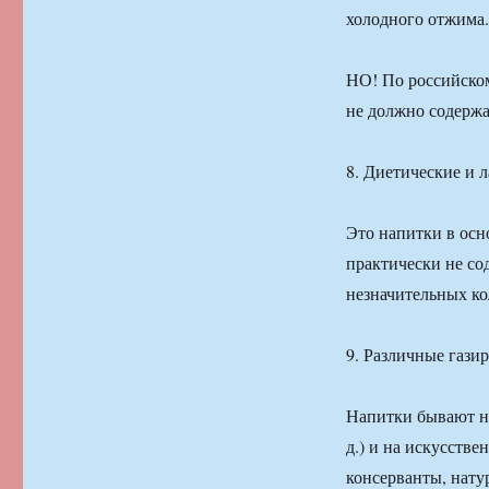
холодного отжима.
НО! По российском
не должно содержа
8. Диетические и 
Это напитки в осн
практически не со
незначительных ко
9. Различные газир
Напитки бывают на
д.) и на искусств
консерванты, нату