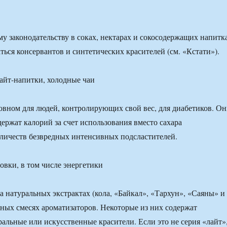
у законодательству в соках, нектарах и сокосодержащих напитк
ться консервантов и синтетических красителей (см. «Кстати»).
лайт-напитки, холодные чаи
овном для людей, контролирующих свой вес, для диабетиков. О
держат калорий за счет использования вместо сахара
личеств безвредных интенсивных подсластителей.
овки, в том числе энергетики
 натуральных экстрактах (кола, «Байкал», «Тархун», «Саяны» и 
енных смесях ароматизаторов. Некоторые из них содержат
ральные или искусственные красители. Если это не серия «лайт»