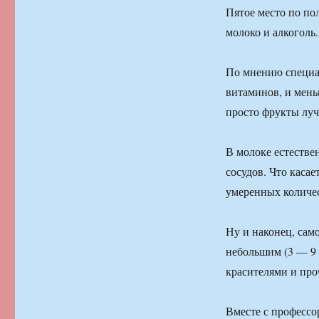
Пятое место по пол
молоко и алкоголь.
По мнению специал
витаминов, и мень
просто фрукты лучш
В молоке естеств
сосудов. Что касае
умеренных количес
Ну и наконец, сам
небольшим (3 — 9 
красителями и про
Вместе с профессо