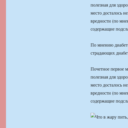
полезная для здоро
место досталось н
вредности (по мне
содержащие подсла
По мнению диабето
страдающих диабето
Почетное первое м
полезная для здоро
место досталось н
вредности (по мне
содержащие подсла