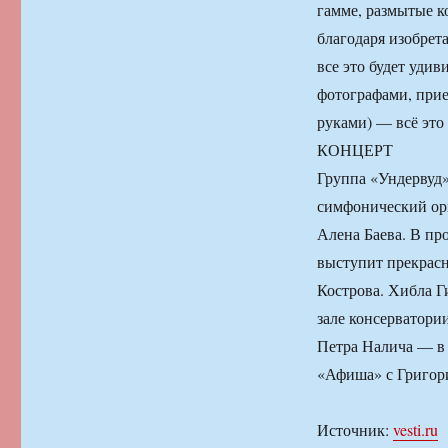
гамме, размытые к
благодаря изобрет
все это будет уди
фотографами, прие
руками) — всё это 
КОНЦЕРТ
Группа «Ундервуд» 
симфонический орк
Алена Баева. В пр
выступит прекрас
Кострова. Хибла 
зале консерватор
Петра Налича — 
«Афиша» с Григор
Источник:
vesti.ru