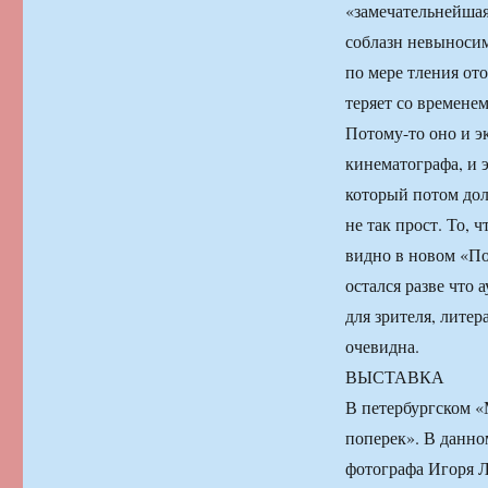
«замечательнейшая
соблазн невыносим
по мере тления ото
теряет со времене
Потому-то оно и э
кинематографа, и 
который потом дол
не так прост. То,
видно в новом «По
остался разве что 
для зрителя, лите
очевидна.
ВЫСТАВКА
В петербургском «
поперек». В данно
фотографа Игоря Л