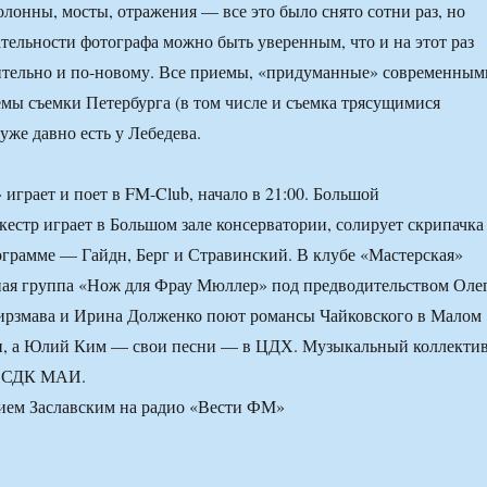
олонны, мосты, отражения — все это было снято сотни раз, но
ательности фотографа можно быть уверенным, что и на этот раз
вительно и по-новому. Все приемы, «придуманные» современным
мы съемки Петербурга (в том числе и съемка трясущимися
уже давно есть у Лебедева.
играет и поет в FM-Club, начало в 21:00. Большой
естр играет в Большом зале консерватории, солирует скрипачка
ограмме — Гайдн, Берг и Стравинский. В клубе «Мастерская»
ная группа «Нож для Фрау Мюллер» под предводительством Оле
Гирзмава и Ирина Долженко поют романсы Чайковского в Малом
ии, а Юлий Ким — свои песни — в ЦДХ. Музыкальный коллекти
в СДК МАИ.
ием Заславским на радио «Вести ФМ»