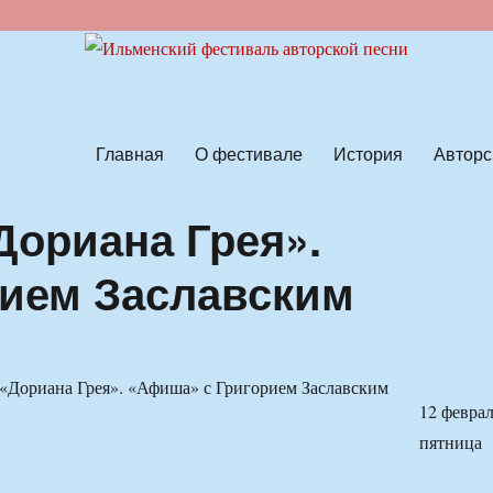
ской песни
Главная
О фестивале
История
Авторс
Дориана Грея».
рием Заславским
12 феврал
пятница