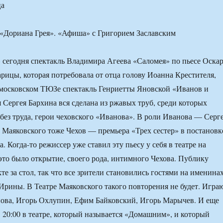
ца
 сегодня спектакль Владимира Агеева «Саломея» по пьесе Оска
арицы, которая потребовала от отца голову Иоанна Крестителя,
 московском ТЮЗе спектакль Генриетты Яновской «Иванов и
я Сергея Бархина вся сделана из ржавых труб, среди которых
 без труда, герои чеховского «Иванова». В роли Иванова — Серг
 Маяковского тоже Чехов — премьера «Трех сестер» в постановк
 Когда-то режиссер уже ставил эту пьесу у себя в театре на
 это было открытие, своего рода, интимного Чехова. Публику
те за стол, так что все зрители становились гостями на именина
Ирины. В Театре Маяковского такого повторения не будет. Игра
ова, Игорь Охлупин, Ефим Байковский, Игорь Марычев. И еще
в 20:00 в театре, который называется «Домашним», и который