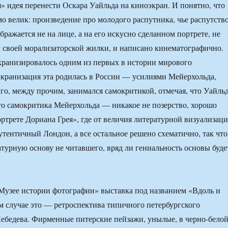
» идея перенести Оскара Уайльда на киноэкран. И понятно, что
о велик: произведение про молодого распутника, чье распутств
бражается не на лице, а на его искусно сделанном портрете, не
м своей морализаторской жилки, и написано кинематографично.
кранизировалось одним из первых в истории мирового
экранизация эта родилась в России — усилиями Мейерхольда,
го, между прочим, занимался самокритикой, отмечая, что Уайль
 что самокритика Мейерхольда — никакое не позерство, хорошо
ртрете Дориана Грея», где от величия литературной визуализац
аутентичный Лондон, а все остальное решено схематично, так что
ратурную основу не читавшего, вряд ли гениальность основы буде
Музее истории фотографии» выставка под названием «Вдоль и
м случае это — ретроспектива типичного петербургского
ебедева. Фирменные питерские пейзажи, унылые, в черно-бело