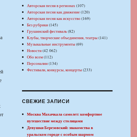
Авторская песня в регионах
(107)
Авторская песня как движение
(120)
Авторская песня как искусство
(169)
Без рубрики
(145)
Грушинский фестиваль
(82)
ра
Клубы, творческие объединения, театры
(141)
Музыкальные инструменты
(69)
Новости
(42 062)
Обо всем
(112)
Персоналии
(134)
Фестивали, конкурсы, концерты
(233)
ей
е
СВЕЖИЕ ЗАПИСИ
х
ют
Москва Махачкала самолет: комфортное
путешествие между столицами
Девушки Березовский: знакомства в
уральском городе с особым шармом