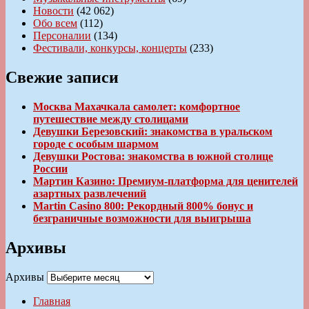
Новости
(42 062)
Обо всем
(112)
Персоналии
(134)
Фестивали, конкурсы, концерты
(233)
Свежие записи
Москва Махачкала самолет: комфортное
путешествие между столицами
Девушки Березовский: знакомства в уральском
городе с особым шармом
Девушки Ростова: знакомства в южной столице
России
Мартин Казино: Премиум-платформа для ценителей
азартных развлечений
Martin Casino 800: Рекордный 800% бонус и
безграничные возможности для выигрыша
Архивы
Архивы
Главная