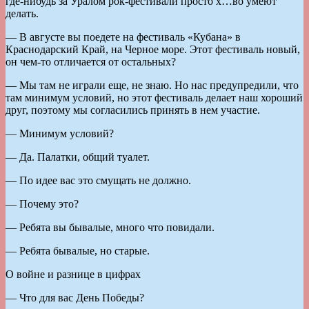
где-нибудь за Уралом рок-фестивали просто х…во умеют
делать.
— В августе вы поедете на фестиваль «Кубана» в
Краснодарский Край, на Черное море. Этот фестиваль новый,
он чем-то отличается от остальных?
— Мы там не играли еще, не знаю. Но нас предупредили, что
там минимум условий, но этот фестиваль делает наш хороший
друг, поэтому мы согласились принять в нем участие.
— Минимум условий?
— Да. Палатки, общий туалет.
— По идее вас это смущать не должно.
— Почему это?
— Ребята вы бывалые, много что повидали.
— Ребята бывалые, но старые.
О войне и разнице в цифрах
— Что для вас День Победы?