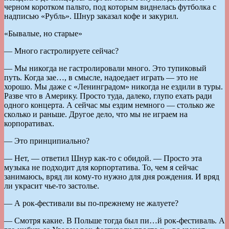
черном коротком пальто, под которым виднелась футболка с
надписью «Рубль». Шнур заказал кофе и закурил.
«Бывалые, но старые»
— Много гастролируете сейчас?
— Мы никогда не гастролировали много. Это тупиковый
путь. Когда зае…, в смысле, надоедает играть — это не
хорошо. Мы даже с «Ленинградом» никогда не ездили в туры.
Разве что в Америку. Просто туда, далеко, глупо ехать ради
одного концерта. А сейчас мы ездим немного — столько же
сколько и раньше. Другое дело, что мы не играем на
корпоративах.
— Это принципиально?
— Нет, — ответил Шнур как-то с обидой. — Просто эта
музыка не подходит для корпортатива. То, чем я сейчас
занимаюсь, вряд ли кому-то нужно для дня рождения. И вряд
ли украсит чье-то застолье.
— А рок-фестивали вы по-прежнему не жалуете?
— Смотря какие. В Польше тогда был пи…й рок-фестиваль. А