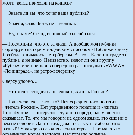
мозги, когда приходят на концерт.
— Знаете ли вы, что хочет ваша публика?
— У меня, слава Богу, нет публики.
— Ну, как же? Сегодня полный зал собрался.
— Посмотрим, что это за люди. А вообще моя публика
формируется старым индейским способом «Поближе к дому».
Я сейчас занимаюсь Петербургом. А что в Калининграде за
публика, я не знаю. Неизвестно, знают ли они группу
«Рубль», или пришли в очередной раз послушать «WWW»
«Ленинграда», на ретро-вечеринку.
Сверху удобно…
— Что хочет сегодня наш человек, житель России?
— Наш человек — это кто? Нет усредненного понятия
«житель России». Нет усредненного понятия и «житель
Петербурга» — потерялось чувство города, нас мало что
связывает. То, что мы говорим на одном языке, это еще ни о
чем не говорит. Да что там, даже и язык у нас абсолютно
разный! У каждого сегодня свои интересы. Нас мало что
объединяет, кроме паспорта. Нас гораздо большее