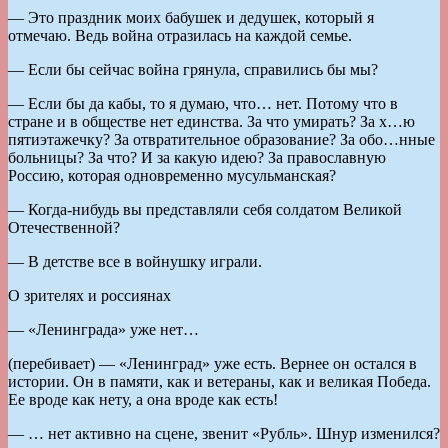
— Это праздник моих бабушек и дедушек, который я
отмечаю. Ведь война отразилась на каждой семье.
— Если бы сейчас война грянула, справились бы мы?
— Если бы да кабы, то я думаю, что… нет. Потому что в
стране и в обществе нет единства. За что умирать? За х…ю
пятиэтажечку? За отвратительное образование? За обо…нные
больницы? За что? И за какую идею? За православную
Россию, которая одновременно мусульманская?
— Когда-нибудь вы представляли себя солдатом Великой
Отечественной?
— В детстве все в войнушку играли.
О зрителях и россиянах
— «Ленинграда» уже нет…
(перебивает) — «Ленинград» уже есть. Вернее он остался в
истории. Он в памяти, как и ветераны, как и великая Победа.
Ее вроде как нету, а она вроде как есть!
— … нет активно на сцене, звенит «Рубль». Шнур изменился?