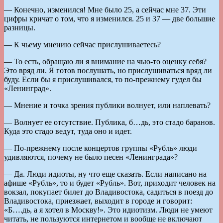
— Конечно, изменился! Мне было 25, а сейчас мне 37. Эти
цифры кричат о том, что я изменился. 25 и 37 — две большие
разницы.
— К чьему мнению сейчас прислушиваетесь?
— То есть, обращаю ли я внимание на чью-то оценку себя?
Это вряд ли. Я готов послушать, но прислушиваться вряд ли
буду. Если бы я прислушивался, то по-прежнему гудел бы
«Ленинград».
— Мнение и точка зрения публики волнует, или наплевать?
— Волнует ее отсутствие. Публика, б…дь, это стадо баранов.
Куда это стадо ведут, туда оно и идет.
— По-прежнему после концертов группы «Рубль» люди
удивляются, почему не было песен «Ленинграда»?
— Да. Люди идиоты, ну что еще сказать. Если написано на
афише «Рубль», то и будет «Рубль». Вот, приходит человек на
вокзал, покупает билет до Владивостока, садиться в поезд до
Владивостока, приезжает, выходит в городе и говорит:
«Б….дь, а я хотел в Москву!». Это идиотизм. Люди не умеют
читать, не пользуются интернетом и вообще не включают