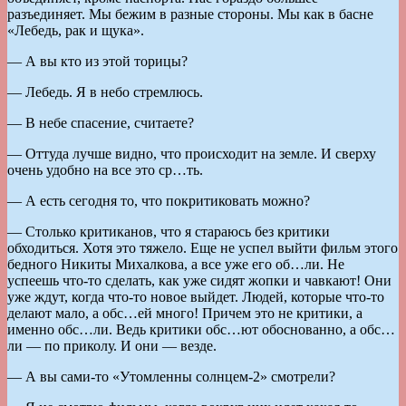
разъединяет. Мы бежим в разные стороны. Мы как в басне
«Лебедь, рак и щука».
— А вы кто из этой торицы?
— Лебедь. Я в небо стремлюсь.
— В небе спасение, считаете?
— Оттуда лучше видно, что происходит на земле. И сверху
очень удобно на все это ср…ть.
— А есть сегодня то, что покритиковать можно?
— Столько критиканов, что я стараюсь без критики
обходиться. Хотя это тяжело. Еще не успел выйти фильм этого
бедного Никиты Михалкова, а все уже его об…ли. Не
успеешь что-то сделать, как уже сидят жопки и чавкают! Они
уже ждут, когда что-то новое выйдет. Людей, которые что-то
делают мало, а обс…ей много! Причем это не критики, а
именно обс…ли. Ведь критики обс…ют обоснованно, а обс…
ли — по приколу. И они — везде.
— А вы сами-то «Утомленны солнцем-2» смотрели?