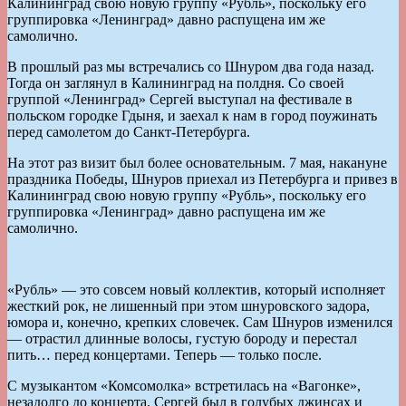
Калининград свою новую группу «Рубль», поскольку его
группировка «Ленинград» давно распущена им же
самолично.
В прошлый раз мы встречались со Шнуром два года назад.
Тогда он заглянул в Калининград на полдня. Со своей
группой «Ленинград» Сергей выступал на фестивале в
польском городке Гдыня, и заехал к нам в город поужинать
перед самолетом до Санкт-Петербурга.
На этот раз визит был более основательным. 7 мая, накануне
праздника Победы, Шнуров приехал из Петербурга и привез в
Калининград свою новую группу «Рубль», поскольку его
группировка «Ленинград» давно распущена им же
самолично.
«Рубль» — это совсем новый коллектив, который исполняет
жесткий рок, не лишенный при этом шнуровского задора,
юмора и, конечно, крепких словечек. Сам Шнуров изменился
— отрастил длинные волосы, густую бороду и перестал
пить… перед концертами. Теперь — только после.
С музыкантом «Комсомолка» встретилась на «Вагонке»,
незадолго до концерта. Сергей был в голубых джинсах и