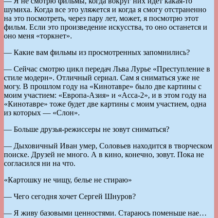
— Я не смотрю фильмы, когда вокруг них идет какая-то
шумиха. Когда все это уляжется и когда я смогу отстраненно
на это посмотреть, через пару лет, может, я посмотрю этот
фильм. Если это произведение искусства, то оно останется и
оно меня «торкнет».
— Какие вам фильмы из просмотренных запомнились?
— Сейчас смотрю цикл передач Льва Лурье «Преступление в
стиле модерн». Отличный сериал. Сам я сниматься уже не
могу. В прошлом году на «Кинотавре» было две картины с
моим участием: «Европа-Азия» и «Асса-2», и в этом году на
«Кинотавре» тоже будет две картины с моим участием, одна
из которых — «Слон».
— Больше друзья-режиссеры не зовут сниматься?
— Дыховичный Иван умер, Соловьев находится в творческом
поиске. Друзей не много. А в кино, конечно, зовут. Пока не
согласился ни на что.
«Картошку не чищу, белье не стираю»
— Чего сегодня хочет Сергей Шнуров?
— Я живу базовыми ценностями. Стараюсь поменьше нае…