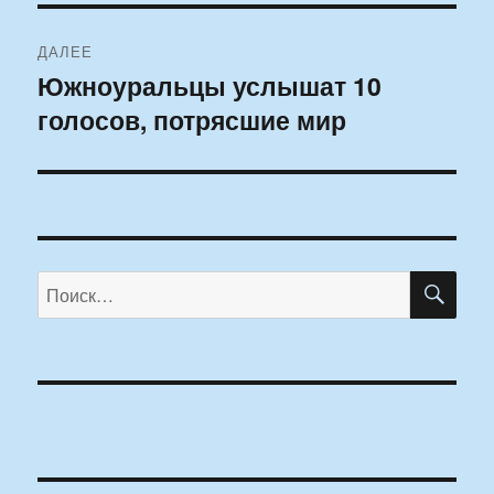
ДАЛЕЕ
Южноуральцы услышат 10
Следующая
голосов, потрясшие мир
запись:
ПО
Искать: