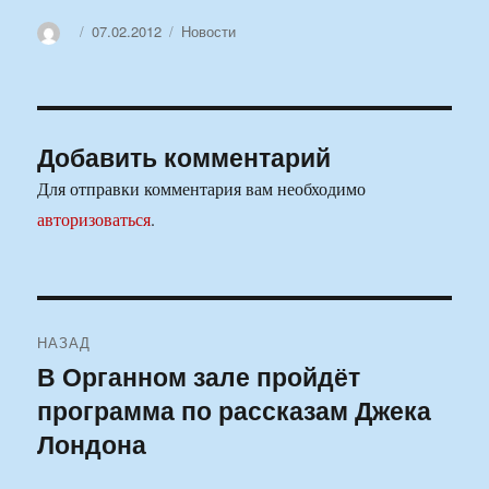
Автор
Опубликовано
Рубрики
07.02.2012
Новости
Добавить комментарий
Для отправки комментария вам необходимо
авторизоваться
.
Навигация
НАЗАД
по
В Органном зале пройдёт
Предыдущая
программа по рассказам Джека
запись:
записям
Лондона