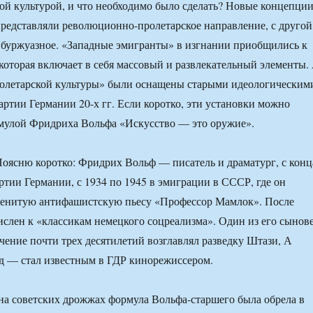
арой культурой, и что необходимо было сделать? Новые концепции
представляли революционно-пролетарское направление, с другой
буржуазное. «Западные эмигранты» в изгнании приобщились к
 которая включает в себя массовый и развлекательный элементы.
ролетарской культуры» были оснащены старыми идеологическим
ртии Германии 20-х гг. Если коротко, эти установки можно
мулой Фридриха Вольфа «Искусство — это оружие».
оясню коротко: Фридрих Вольф — писатель и драматург, с конц
ртии Германии, с 1934 по 1945 в эмиграции в СССР, где он
менитую антифашистскую пьесу «Профессор Мамлок». После
слен к «классикам немецкого соцреализма». Один из его сынов
чение почти трех десятилетий возглавлял разведку Штази, А
 — стал известным в ГДР кинорежиссером.
на советских дрожжах формула Вольфа-старшего была обрела в