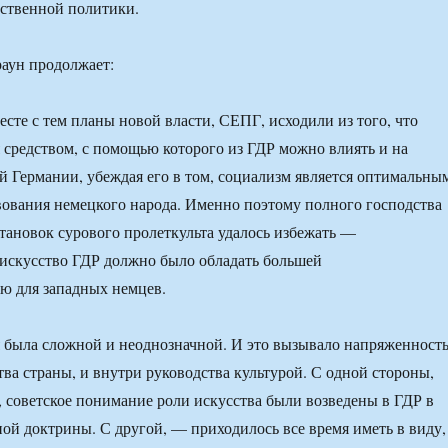
рственной политики.
аун продолжает:
есте с тем планы новой власти, СЕПГ, исходили из того, что
я средством, с помощью которого из ГДР можно влиять и на
й Германии, убеждая его в том, социализм является оптимальны
ования немецкого народа. Именно поэтому полного господства
тановок сурового пролеткульта удалось избежать —
искусство ГДР должно было обладать большей
ю для западных немцев.
 была сложной и неоднозначной. И это вызывало напряженност
тва страны, и внутри руководства культурой. С одной стороны,
а, советское понимание роли искусства были возведены в ГДР в
ной доктрины. С другой, — приходилось все время иметь в виду,