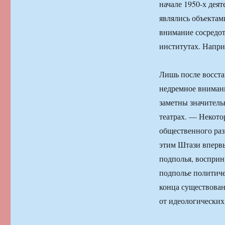
начале 1950-х дея
являлись объектам
внимание сосредот
институтах. Наприм
Лишь после восста
недремное внимани
заметны значитель
театрах. — Некото
общественного раз
этим Штази впервы
подполья, восприн
подполье политиче
конца существован
от идеологических