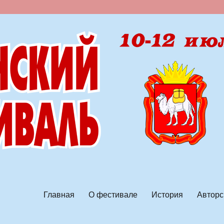
ской песни
Главная
О фестивале
История
Авторс