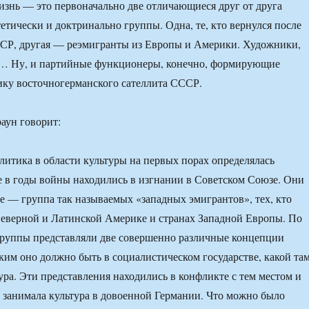
изнь — это первоначально две отличающиеся друг от друга
етически и доктринально группы. Одна, те, кто вернулся после
ССР, другая — реэмигранты из Европы и Америки. Художники,
и… Ну, и партийные функционеры, конечно, формирующие
ку восточногерманского сателлита СССР.
аун говорит:
литика в области культуры на первых порах определялась
е в годы войны находились в изгнании в Советском Союзе. Они
ще — группа так называемых «западных эмигрантов», тех, кто
еверной и Латинской Америке и странах Западной Европы. По
 группы представляли две совершенно различные концепции
аким оно должно быть в социалистическом государстве, какой та
ура. Эти представления находились в конфликте с тем местом и
 занимала культура в довоенной Германии. Что можно было