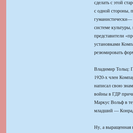
сделать с этой ст
с одной стороны, 
гуманистически— 
системе культуры,
представители «п
установками Компа
резюмировать фор
Владимир Тольц: П
1920-х член Компа
написал свою зна
войны в ГДР причи
Маркус Вольф в те
младший — Конрад
Ну, а выращенная 