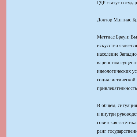
ГДР статус госуда
Доктор Маттиас Бр
Маттиас Браун: Вм
искусство являетс
население Западно
вариантом существ
идеологических ус
социалистической 
привлекательность
В общем, ситуация
и внутри руководс
советская эстетик
ранг государствен