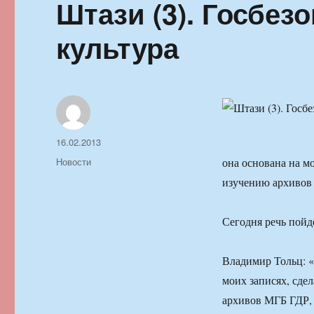
Штази (3). Госбез
культура
Автор
Опубликовано
16.02.2013
Рубрики
Новости
она основана на м
изучению архивов 
Сегодня речь пойд
Владимир Тольц: «
моих записях, сде
архивов МГБ ГДР, 