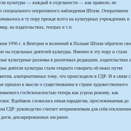
тели культуры — каждый в отдельности — как правило, не
и специального оперативного наблюдения Штази. Оперативное
ачивалось в ту пору прежде всего на культурных учреждениях и
ер, на издательствах, театрах и т.п.
ния 1956 г. в Венгрии и волнений в Польше Штази обратило сво
е на отдельных деятелей культуры. Именно в эту пору и стали
ные культурные разломы в различных редакциях, издательствах 
рые деятели культуры стали открыто говорить об иных путях
вития, альтернативных тому, что происходило в ГДР. И в связи с
е пришло к мысли о существовании в стране художественного
имаемого госбезопасностью теперь как угроза режиму, как
ское. Вдобавок сложилась некая парадигма, прослеживаемая до
ия ГДР: руководство считает неприемлемым для себя отклонени
 догм, декларированных им ранее.