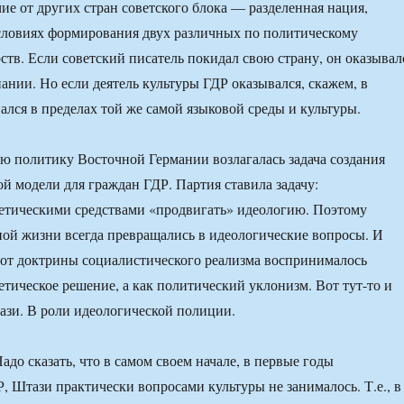
чие от других стран советского блока — разделенная нация,
словиях формирования двух различных по политическому
рств. Если советский писатель покидал свою страну, он оказывал
нании. Но если деятель культуры ГДР оказывался, скажем, в
ался в пределах той же самой языковой среды и культуры.
ую политику Восточной Германии возлагалась задача создания
 модели для граждан ГДР. Партия ставила задачу:
етическими средствами «продвигать» идеологию. Поэтому
ой жизни всегда превращались в идеологические вопросы. И
от доктрины социалистического реализма воспринималось
етическое решение, а как политический уклонизм. Вот тут-то и
ази. В роли идеологической полиции.
до сказать, что в самом своем начале, в первые годы
, Штази практически вопросами культуры не занималось. Т.е., в