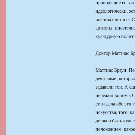
проводящие ее в ж
идеологически, эст
военных лет из С
артисты, писател
культурную полити
Доктор Маттиас Бр
Маттиас Браун: По
деятелями, которы
задавали тон. А е
пережил войну в С
сути дела обе эти
искусства, того, к
должна быть культ
положением, какое