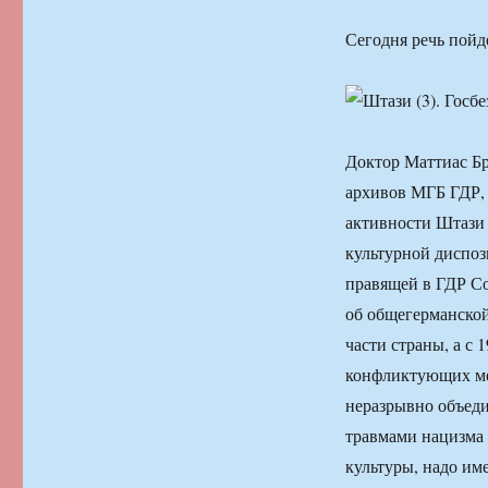
Сегодня речь пойд
Доктор Маттиас Б
архивов МГБ ГДР, 
активности Штази 
культурной диспоз
правящей в ГДР Со
об общегерманской
части страны, а с
конфликтующих ме
неразрывно объеди
травмами нацизма 
культуры, надо им