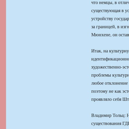
что немцы, в отли
существующая в у
устройству госуда
за границей, в изг
Мюнхене, он остав
Итак, на культурн
идентификационной
художественно-эст
проблемы культурн
любое отклонение 
поэтому не как эст
проявляло себя Шт
Владимир Тольц: На
существования ГДР