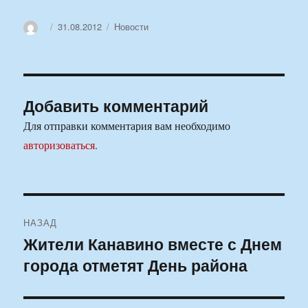
Автор
Опубликовано
Рубрики
31.08.2012
Новости
Добавить комментарий
Для отправки комментария вам необходимо
авторизоваться
.
Навигация
НАЗАД
по
Жители Канавино вместе с Днем
Предыдущая
города отметят День района
запись:
записям