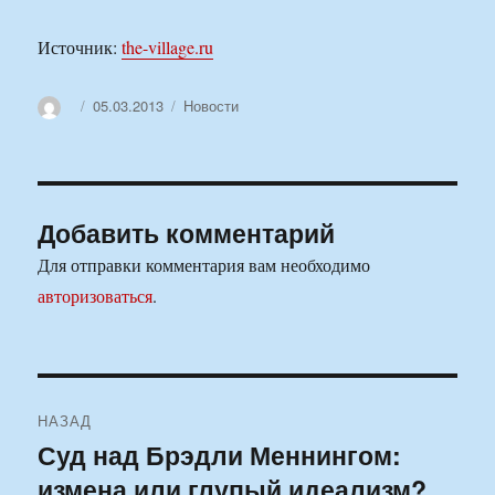
Источник:
the-village.ru
Автор
Опубликовано
Рубрики
05.03.2013
Новости
Добавить комментарий
Для отправки комментария вам необходимо
авторизоваться
.
Навигация
НАЗАД
по
Суд над Брэдли Меннингом:
Предыдущая
измена или глупый идеализм?
запись:
записям