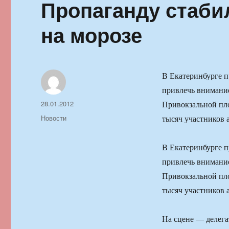
Пропаганду стаби
на морозе
В Екатеринбурге п
привлечь внимание
Автор
Опубликовано
28.01.2012
Привокзальной пло
Рубрики
Новости
тысяч участников а
В Екатеринбурге п
привлечь внимание
Привокзальной пло
тысяч участников а
На сцене — делега