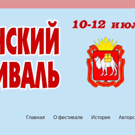
ской песни
Главная
О фестивале
История
Авторс