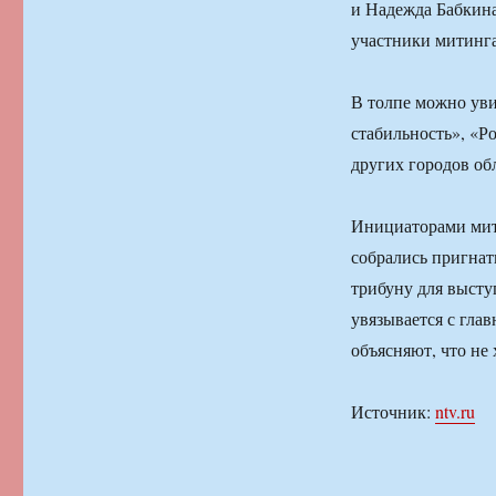
и Надежда Бабкин
участники митинга
В толпе можно уви
стабильность», «Р
других городов об
Инициаторами мит
собрались пригнать
трибуну для высту
увязывается с гла
объясняют, что не 
Источник:
ntv.ru