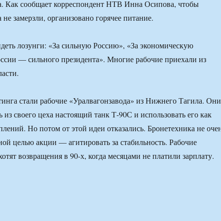
а. Как сообщает корреспондент НТВ Инна Осипова, чтобы
 не замерзли, организовано горячее питание.
деть лозунги: «За сильную Россию», «За экономическую
оссии — сильного президента». Многие рабочие приехали из
ласти.
инга стали рабочие «Уралвагонзавода» из Нижнего Тагила. Они
 из своего цеха настоящий танк Т-90С и использовать его как
плений. Но потом от этой идеи отказались. Бронетехника не оче
вной целью акции — агитировать за стабильность. Рабочие
хотят возвращения в 90-х, когда месяцами не платили зарплату.