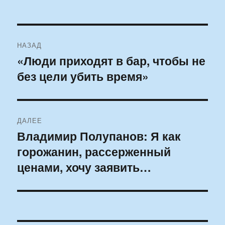
Навигация
НАЗАД
по
«Люди приходят в бар, чтобы не
Предыдущая
без цели убить время»
запись:
записям
ДАЛЕЕ
Владимир Полупанов: Я как
Следующая
горожанин, рассерженный
запись:
ценами, хочу заявить…