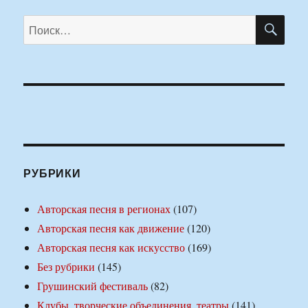
ПО
Искать:
РУБРИКИ
Авторская песня в регионах
(107)
Авторская песня как движение
(120)
Авторская песня как искусство
(169)
Без рубрики
(145)
Грушинский фестиваль
(82)
Клубы, творческие объединения, театры
(141)